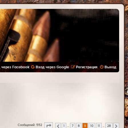
 через Facebook
Вход через Google
Регистрация
Выход
Страница
9
из
28
Сообщений: 552
1
…
7
8
9
10
11
…
28
Пред.
След.