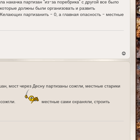
шла накачка партизан "из-за поребрика" с другой все было
 которые должны были организовать и развить
 Желающих партизанить - 0, а главная опасность - местные
В
е
р
н
у
т
ь
с
ан, мост через Десну партизаны сожгли, местные старики
я
к
н
а
 сожгли.
местные сами охраняли, строить
ч
а
л
у