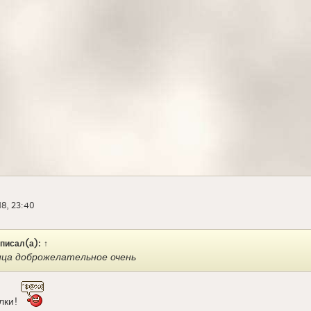
18, 23:40
писал(а):
↑
ца доброжелательное очень
лки!