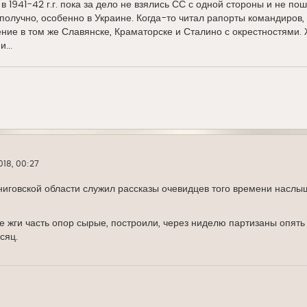
 в 1941-42 г.г. пока за дело не взялись СС с одной стороны и не по
получно, особенно в Украине. Когда-то читал рапорты командиров,
ние в том же Славянске, Краматорске и Сталино с окрестностями.
...
018, 00:27
ниговской области служил рассказы очевидцев того времени наслыш
 не жги часть опор сырые, построили, через ниделю партизаны опять
сяц.