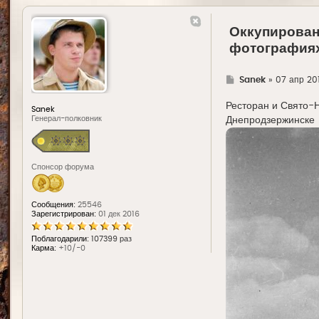
Оккупирован
фотография
Г
Sanek
»
07 апр 20
д
е
Ресторан и Свято-
Sanek
Генерал-полковник
Днепродзержинске (
Спонсор форума
Сообщения:
25546
Зарегистрирован:
01 дек 2016
Поблагодарили:
107399 раз
Карма:
+10/-0