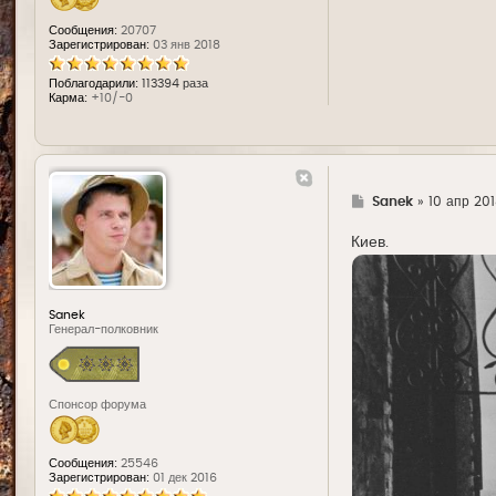
Сообщения:
20707
Зарегистрирован:
03 янв 2018
Поблагодарили:
113394 раза
Карма:
+10/-0
Г
Sanek
»
10 апр 201
д
е
Киев.
Sanek
Генерал-полковник
Спонсор форума
Сообщения:
25546
Зарегистрирован:
01 дек 2016