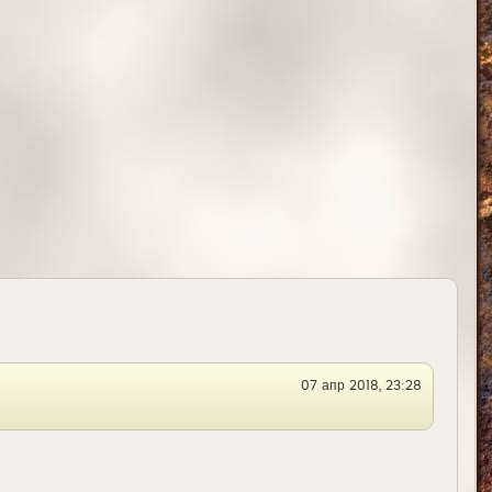
т
ь
с
я
к
н
а
ч
а
л
у
07 апр 2018, 23:28