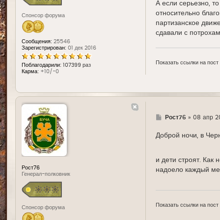
А если серьезно, то
относительно благо
Спонсор форума
партизанское движе
сдавали с потрохами
Сообщения:
25546
Зарегистрирован:
01 дек 2016
Показать ссылки на пост
Поблагодарили:
107399 раз
Карма:
+10/-0
Г
Рост76
»
08 апр 2
д
е
Доброй ночи, в Чер
и дети строят. Как
Рост76
надоело каждый ме
Генерал-полковник
Показать ссылки на пост
Спонсор форума