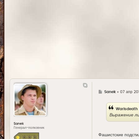
Г
Sanek
»
07 апр 20
д
е
Warisdeath
Выражение ли
Sanek
Генерал-полковник
Фашистские подсти