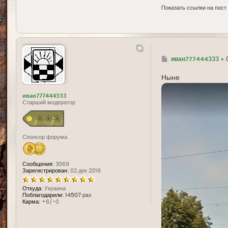
Показать ссылки на пост
Г
иван777444333
»
д
е
Ныне
иван777444333
Старший модератор
Спонсор форума
Сообщения:
3069
Зарегистрирован:
02 дек 2016
Откуда:
Украина
Поблагодарили:
14507 раз
Карма:
+6/-0