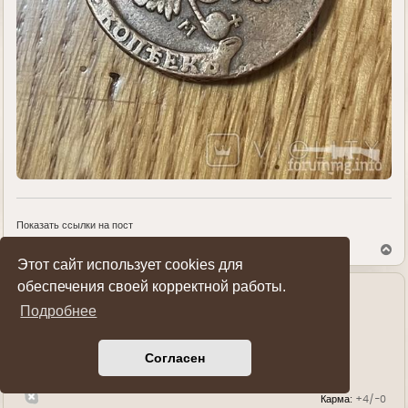
Показать ссылки на пост
В
е
Этот сайт использует cookies для
р
обеспечения своей корректной работы.
н
у
Автор темы
Подробнее
т
КотуУ
ь
Старший лейтенант
с
я
Согласен
к
н
а
Карма:
+4/-0
ч