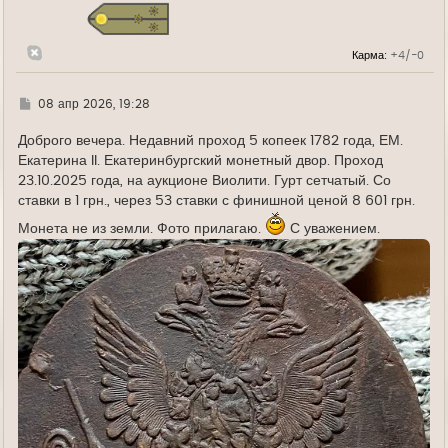
я
к
н
а
Карма:
+4/-0
ч
а
л
у
Г
08 апр 2026, 19:28
д
е
Доброго вечера. Недавний проход 5 копеек 1782 года, ЕМ.
Екатерина II. Екатеринбургский монетный двор. Проход
23.10.2025 года, на аукционе Виолити. Гурт сетчатый. Со
ставки в 1 грн., через 53 ставки с финишной ценой 8 601 грн.
Монета не из земли. Фото прилагаю.
С уважением.