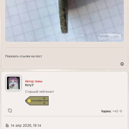
Показать ссылки на пост
В
е
р
н
у
Автор темы
т
КотуУ
ь
Старший лейтенант
с
я
к
н
а
Карма:
+4/-0
ч
а
л
у
Г
14 апр 2026, 19:14