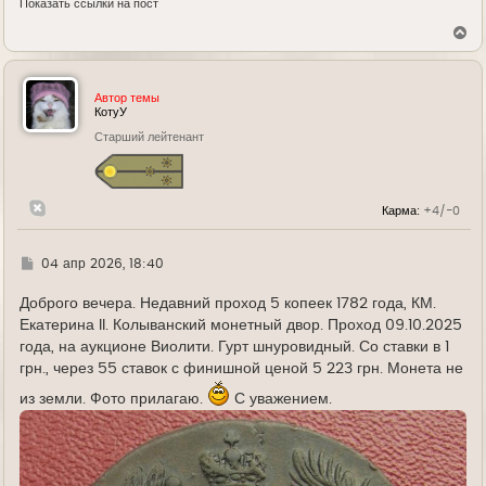
Показать ссылки на пост
В
е
р
н
у
Автор темы
т
КотуУ
ь
Старший лейтенант
с
я
к
н
а
Карма:
+4/-0
ч
а
л
у
Г
04 апр 2026, 18:40
д
е
Доброго вечера. Недавний проход 5 копеек 1782 года, КМ.
Екатерина II. Колыванский монетный двор. Проход 09.10.2025
года, на аукционе Виолити. Гурт шнуровидный. Со ставки в 1
грн., через 55 ставок с финишной ценой 5 223 грн. Монета не
из земли. Фото прилагаю.
С уважением.