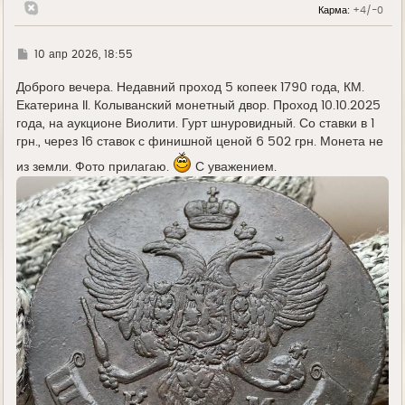
Карма:
+4/-0
ч
а
л
у
Г
10 апр 2026, 18:55
д
е
Доброго вечера. Недавний проход 5 копеек 1790 года, КМ.
Екатерина II. Колыванский монетный двор. Проход 10.10.2025
года, на аукционе Виолити. Гурт шнуровидный. Со ставки в 1
грн., через 16 ставок с финишной ценой 6 502 грн. Монета не
из земли. Фото прилагаю.
С уважением.