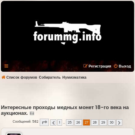
Регистрация
Выход
Список форумов
Собиратель
Нумизматика
Интересные проходы медных монет 18-го века на
аукционах.
Страница
27
из
30
Сообщений: 582
1
…
25
26
27
28
29
30
Пред.
След.