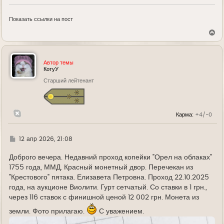
Показать ссылки на пост
В
е
р
н
у
Автор темы
т
КотуУ
ь
Старший лейтенант
с
я
к
н
а
Карма:
+4/-0
ч
а
л
у
Г
12 апр 2026, 21:08
д
е
Доброго вечера. Недавний проход копейки "Орел на облаках"
1755 года, ММД. Красный монетный двор. Перечекан из
"Крестового" пятака. Елизавета Петровна. Проход 22.10.2025
года, на аукционе Виолити. Гурт сетчатый. Со ставки в 1 грн.,
через 116 ставок с финишной ценой 12 002 грн. Монета из
земли. Фото прилагаю.
С уважением.