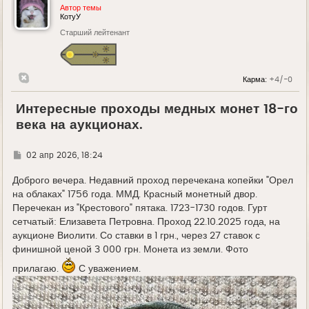
Автор темы
КотуУ
Старший лейтенант
Карма:
+4/-0
Интересные проходы медных монет 18-го
века на аукционах.
Г
02 апр 2026, 18:24
д
е
Доброго вечера. Недавний проход перечекана копейки "Орел
на облаках" 1756 года. ММД. Красный монетный двор.
Перечекан из "Крестового" пятака. 1723-1730 годов. Гурт
сетчатый: Елизавета Петровна. Проход 22.10.2025 года, на
аукционе Виолити. Со ставки в 1 грн., через 27 ставок с
финишной ценой 3 000 грн. Монета из земли. Фото
прилагаю.
С уважением.