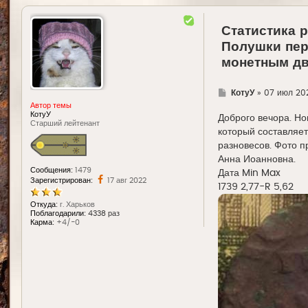
Статистика 
Полушки пери
монетным дв
Г
КотуУ
»
07 июл 202
д
Автор темы
е
КотуУ
Доброго вечора. Но
Старший лейтенант
который составляет 
разновесов. Фото п
Анна Иоанновна.
Сообщения:
1479
Дата Min Max
Зарегистрирован:
17 авг 2022
1739 2,77-R 5,62
Откуда:
г. Харьков
Поблагодарили:
4338 раз
Карма:
+4/-0