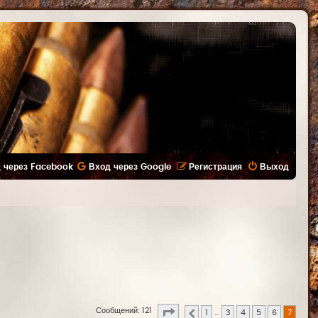
 через Facebook
Вход через Google
Регистрация
Выход
Страница
7
из
7
Сообщений: 121
1
…
3
4
5
6
7
Пред.