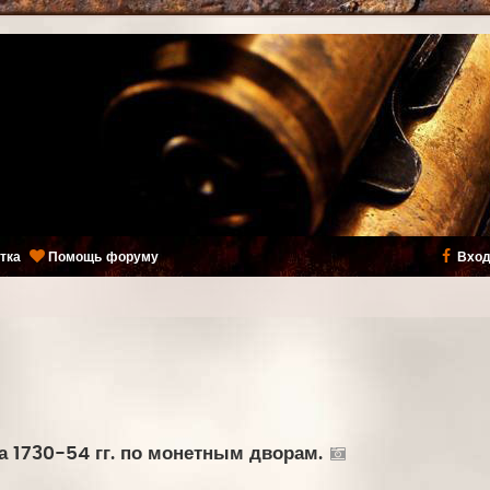
тка
Помощь форуму
Вход
а 1730-54 гг. по монетным дворам.