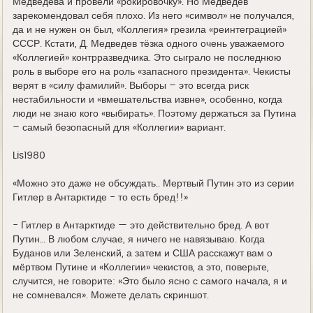
Медведева и провели «рокировочку». Но Медведев
зарекомендовал себя плохо. Из него «символ» не получался,
да и не нужен он был, «Коллегия» грезила «реинтеграцией»
СССР. Кстати, Д. Медведев тёзка одного очень уважаемого
«Коллегией» контрразведчика. Это сыграло не последнюю
роль в выборе его на роль «запасного президента». Чекисты
верят в «силу фамилий». Выборы – это всегда риск
нестабильности и «вмешательства извне», особенно, когда
люди не знаю кого «выбирать». Поэтому держаться за Путина
– самый безопасный для «Коллегии» вариант.
Lis1980
«Можно это даже не обсуждать.. Мертвый Путин это из серии
Гитлер в Антарктиде - то есть бред!!»
- Гитлер в Антарктиде — это действительно бред. А вот
Путин… В любом случае, я ничего не навязываю. Когда
Буданов или Зеленский, а затем и США расскажут вам о
мёртвом Путине и «Коллегии» чекистов, а это, поверьте,
случится, не говорите: «Это было ясно с самого начала, я и
не сомневался». Можете делать скриншот.