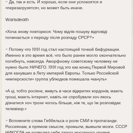
- Да, так и есть. И хорошо, если они успокоятся и
«перезагрузятся», но может быть иначе.
Warisdeath
«Хоча знову повторюся. Чому відлік пошуку відповіді
починається з періоду після розпаду СРСР?»
- Потому что 1991 год стал настоящей точкой бифуркации.
Именно в это время всё, что было ранее могло окончательно
погибнуть, навсегда. Аморфному советскому человеку не
нужно было НИЧЕГО. 1991 год это как конец Первой Мировой
для канувших в Лету империй Европы. Только Российской
«имперскости» группа ублюдков помешала «кануть».
«А ці, тобто росіянє, живуть в часи відкритих кордонів, мають
гроші, мають інтернет, навіть не спробували хоч якось
дізнатися хоч трохи чогось більше, ніж те, що їм розповідає
телевізор.»
- Вспомните слова Геббельса о роли СМИ в пропаганде.
Россиянам, в прямом смысле, промыли, вымыли мозги. СССР
НИКОГДА не позволял себе такого мусорного уровня