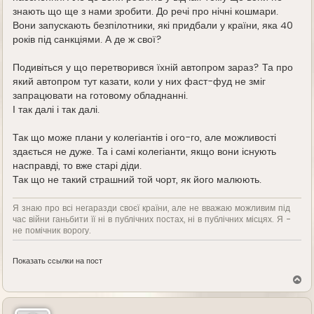
знають що ще з нами зробити. До речі про нічні кошмари.
Вони запускають безпілотники, які придбали у країни, яка 40
років під санкціями. А де ж свої?
Подивіться у що перетворився їхній автопром зараз? Та про
який автопром тут казати, коли у них фаст-фуд не зміг
запрацювати на готовому обладнанні.
І так далі і так далі.
Так що може плани у колегіантів і ого-го, але можливості
здається не дуже. Та і самі колегіанти, якщо вони існують
насправді, то вже старі діди.
Так що не такий страшний той чорт, як його малюють.
Я знаю про всі негаразди своєї країни, але не вважаю можливим під
час війни ганьбити її ні в публічних постах, ні в публічних місцях. Я -
не помічник ворогу.
Показать ссылки на пост
В
е
р
н