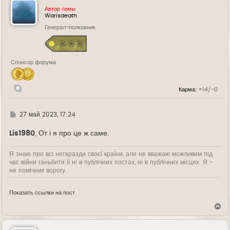
у
Автор темы
т
Warisdeath
ь
Генерал-полковник
с
я
к
н
а
Спонсор форума
ч
а
л
у
Карма:
+14/-0
Г
27 май 2023, 17:24
д
е
Lis1980
, От і я про це ж саме.
Я знаю про всі негаразди своєї країни, але не вважаю можливим під
час війни ганьбити її ні в публічних постах, ні в публічних місцях. Я -
не помічник ворогу.
Показать ссылки на пост
В
е
р
н