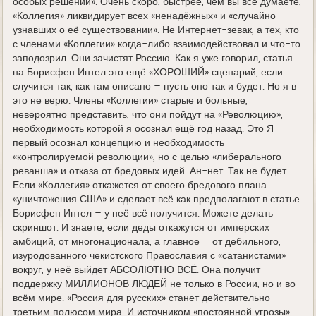
особых решений». Очень скоро, быстрее, чем вы все думаете,
«Коллегия» ликвидирует всех «ненадёжных» и «случайно
узнавших о её существовании». Не Интернет-зевак, а тех, кто
с членами «Коллегии» когда-либо взаимодействовал и что-то
заподозрил. Они зачистят Россию. Как я уже говорил, статья
на Борисфен Интел это ещё «ХОРОШИЙ» сценарий, если
случится так, как там описано – пусть оно так и будет. Но я в
это не верю. Члены «Коллегии» старые и больные,
невероятно представить, что они пойдут на «Революцию»,
необходимость которой я осознал ещё год назад. Это Я
первый осознал концепцию и необходимость
«контролируемой революции», но с целью «либерального
реванша» и отказа от бредовых идей. Ан-нет. Так не будет.
Если «Коллегия» откажется от своего бредового плана
«уничтожения США» и сделает всё как предполагают в статье
Борисфен Интел – у неё всё получится. Можете делать
скриншот. И знаете, если деды откажутся от имперских
амбиций, от многонационала, а главное – от дебильного,
изуродованного чекистского Православия с «сатанистами»
вокруг, у неё выйдет АБСОЛЮТНО ВСЁ. Она получит
поддержку МИЛЛИОНОВ ЛЮДЕЙ не только в России, но и во
всём мире. «Россия для русских» станет действительно
третьим полюсом мира. И источником «постоянной угрозы»