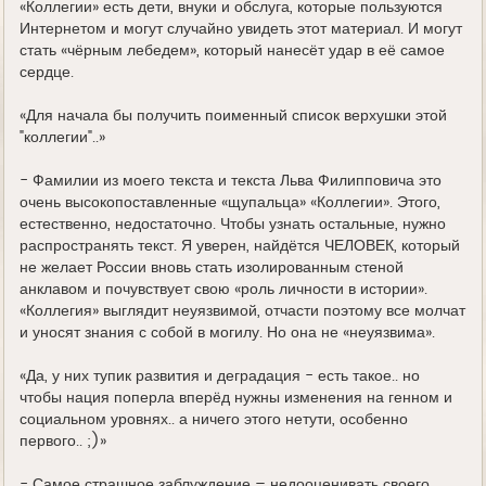
«Коллегии» есть дети, внуки и обслуга, которые пользуются
Интернетом и могут случайно увидеть этот материал. И могут
стать «чёрным лебедем», который нанесёт удар в её самое
сердце.
«Для начала бы получить поименный список верхушки этой
"коллегии"..»
- Фамилии из моего текста и текста Льва Филипповича это
очень высокопоставленные «щупальца» «Коллегии». Этого,
естественно, недостаточно. Чтобы узнать остальные, нужно
распространять текст. Я уверен, найдётся ЧЕЛОВЕК, который
не желает России вновь стать изолированным стеной
анклавом и почувствует свою «роль личности в истории».
«Коллегия» выглядит неуязвимой, отчасти поэтому все молчат
и уносят знания с собой в могилу. Но она не «неуязвима».
«Да, у них тупик развития и деградация - есть такое.. но
чтобы нация поперла вперёд нужны изменения на генном и
социальном уровнях.. а ничего этого нетути, особенно
первого.. ;)»
- Самое страшное заблуждение – недооценивать своего