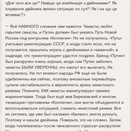
«Для чого все це? Навіщо ця комбінація з двійниками? Як
існування двійника змінює ситуацію по суті? Як і на що це
впливає?»
— Всё НАМНОГО сложнее чем кажется. Чекисты любят
скрытие смыслы, и Путин должен был указать Путь Новой
России под контролем «Коллегии». Но не получилось. «Путь»
учитывал реинтеграцию СССР, и когда стало ясно, что не
получается, пришлось играть с двойниками и «заменой», в
надежде, что «реинтеграция» удастся позднее. Бренд «Путин»
был раскручен очень хорошо, когда сам Путин заболел,
чекисты БЫЛИ УВЕРЕННЫ, что смогут его вылечить. Не
получилось. На тот момент народы РФ ещё не были
одебиленны как сейчас, поэтому внезапные перевыборы
сулили нестабильность и вероятность краха чекистского
режима. Помните, КАК чекисты манипулируют своими
марионетками. Тогда был ещё жив Березовский и многие
«знающие» противники «Коллегии», они могли объединится и
воспользоваться ситуацией, сломить чекистский режим. Вся
их система, где уже был налажен «баланс», могла рухнуть.
Поэтому и нашли двойника. Поверьте, это не сложно. Затем,
когда «оклемались» после «внезапного стресса» раскрутили