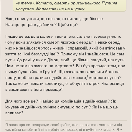
«в теме». Кстати, смерть оригинального Путина
испугала «Коллегию» не на шутку
Якщо припустити, що це так, то питань, ще більше.
Навіщо ця гра в двійників? Щоби що?
І якщо це аж ціла колегія і вона така сильна і всемогутня, то
чому вони злякалися смерті якогось смерда? Невже серед
них не знайшовся хтось живий і справжній, який би втілював у
життя всі їхні безглузді ідеї? Причому він і знайшовся. Це сам
путін. До речі, у них є Дімон, який ще більш іпанутий, ніж путін.
Чим не заміна живого на мертвого? Він був президентом, при
ньому була війна с Грузієй. Що заважало залишити його на
посту, щоб не гратися в двійників і живого/мертвого путіна?
Так само змінювати конституцію, обнуляти строк. Яка різниця
в виконавці і в його прізвище?
Для чого все це? Навіщо ця комбінація з двійниками? Як
існування двійника змінює ситуацію по суті? Як і на що це
впливає?
Я знаю про всі негаразди своєї країни, але не вважаю можливим під
час війни ганьбити її ні в публічних постах, ні в публічних місцях. Я -