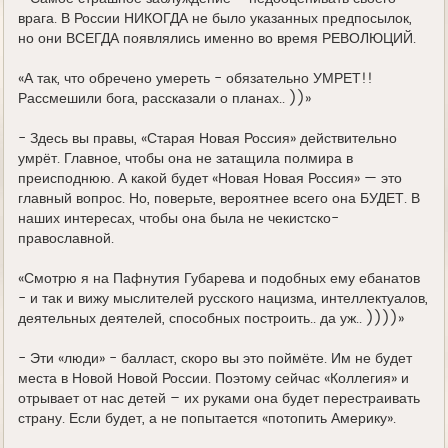
врага. В России НИКОГДА не было указанных предпосылок,
но они ВСЕГДА появлялись именно во время РЕВОЛЮЦИЙ.
«А так, что обречено умереть - обязательно УМРЕТ!!
Рассмешили бога, рассказали о планах.. ))»
- Здесь вы правы, «Старая Новая Россия» действительно
умрёт. Главное, чтобы она не затащила полмира в
преисподнюю. А какой будет «Новая Новая Россия» — это
главный вопрос. Но, поверьте, вероятнее всего она БУДЕТ. В
наших интересах, чтобы она была не чекистско-
православной.
«Смотрю я на Пафнутия Губарева и подобных ему ебанатов
- и так и вижу мыслителей русского нацизма, интеллектуалов,
деятельных деятелей, способных построить.. да уж.. ))))»
- Эти «люди» - балласт, скоро вы это поймёте. Им не будет
места в Новой Новой России. Поэтому сейчас «Коллегия» и
отрывает от нас детей – их руками она будет перестраивать
страну. Если будет, а не попытается «потопить Америку».