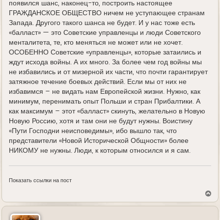
появился шанс, наконец-то, построить настоящее
ГРАЖДАНСКОЕ ОБЩЕСТВО ничем не уступающее странам
Запада. Другого такого шанса не будет. И у нас тоже есть
«балласт» — это Советские управленцы и люди Советского
менталитета, те, кто меняться не может или не хочет.
ОСОБЕННО Советские «управленцы», которые затаились и
ждут исхода войны. А их много. За более чем год войны мы
не избавились и от мизерной их части, что почти гарантирует
затяжное течение боевых действий. Если мы от них не
избавимся – не видать нам Европейской жизни. Нужно, как
минимум, перенимать опыт Польши и стран Прибалтики. А
как максимум – этот «балласт» скинуть, желательно в Новую
Новую Россию, хотя и там они не будут нужны. Воистину
«Пути Господни неисповедимы», ибо вышло так, что
представители «Новой Исторической Общности» более
НИКОМУ не нужны. Люди, к которым относился и я сам.
Показать ссылки на пост
В
е
р
н