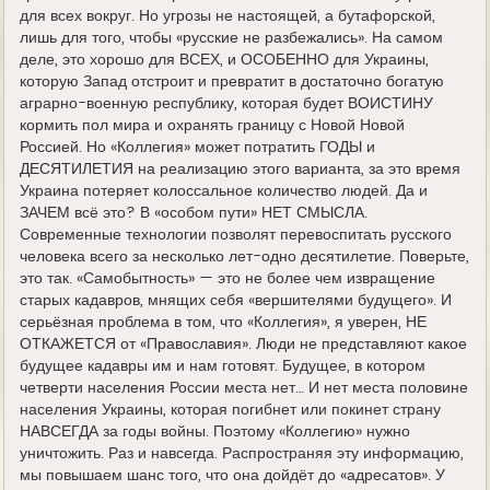
для всех вокруг. Но угрозы не настоящей, а бутафорской,
лишь для того, чтобы «русские не разбежались». На самом
деле, это хорошо для ВСЕХ, и ОСОБЕННО для Украины,
которую Запад отстроит и превратит в достаточно богатую
аграрно-военную республику, которая будет ВОИСТИНУ
кормить пол мира и охранять границу с Новой Новой
Россией. Но «Коллегия» может потратить ГОДЫ и
ДЕСЯТИЛЕТИЯ на реализацию этого варианта, за это время
Украина потеряет колоссальное количество людей. Да и
ЗАЧЕМ всё это? В «особом пути» НЕТ СМЫСЛА.
Современные технологии позволят перевоспитать русского
человека всего за несколько лет-одно десятилетие. Поверьте,
это так. «Самобытность» — это не более чем извращение
старых кадавров, мнящих себя «вершителями будущего». И
серьёзная проблема в том, что «Коллегия», я уверен, НЕ
ОТКАЖЕТСЯ от «Православия». Люди не представляют какое
будущее кадавры им и нам готовят. Будущее, в котором
четверти населения России места нет… И нет места половине
населения Украины, которая погибнет или покинет страну
НАВСЕГДА за годы войны. Поэтому «Коллегию» нужно
уничтожить. Раз и навсегда. Распространяя эту информацию,
мы повышаем шанс того, что она дойдёт до «адресатов». У