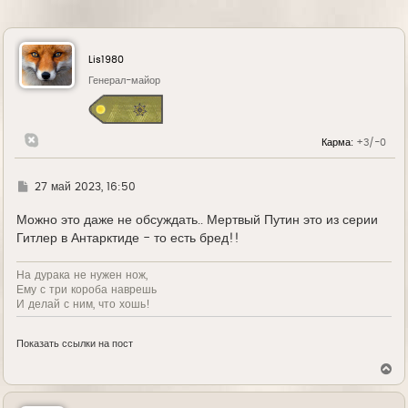
Lis1980
Генерал-майор
Карма:
+3/-0
Г
27 май 2023, 16:50
д
е
Можно это даже не обсуждать.. Мертвый Путин это из серии
Гитлер в Антарктиде - то есть бред!!
На дурака не нужен нож,
Ему с три короба наврешь
И делай с ним, что хошь!
Показать ссылки на пост
В
е
р
н