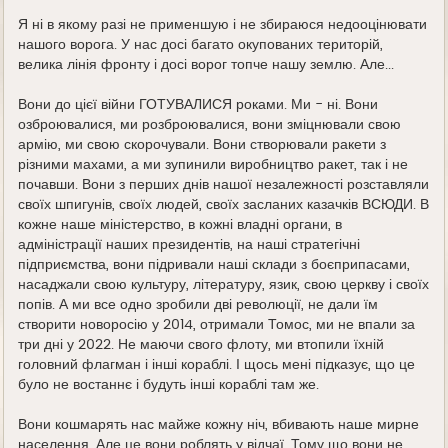
Я ні в якому разі не применшую і не збираюся недооцінювати
нашого ворога. У нас досі багато окупованих територій,
велика лінія фронту і досі ворог топче нашу землю. Але...
Вони до цієї війни ГОТУВАЛИСЯ роками. Ми - ні. Вони
озброювалися, ми розброювалися, вони зміцнювали свою
армію, ми свою скорочували. Вони створювали ракети з
різними махами, а ми зупинили виробництво ракет, так і не
почавши. Вони з перших днів нашої незалежності розставляли
своїх шпигунів, своїх людей, своїх засланих казачків ВСЮДИ. В
кожне наше міністерство, в кожні владні органи, в
адміністрації наших президентів, на наші стратегічні
підприємства, вони підривали наші склади з боєприпасами,
насаджали свою культуру, літературу, язик, свою церкву і своїх
попів. А ми все одно зробили дві революції, не дали їм
створити новоросію у 2014, отримали Томос, ми не впали за
три дні у 2022. Не маючи свого флоту, ми втопили їхній
головний флагман і інші кораблі. І щось мені підказує, що це
було не востаннє і будуть інші кораблі там же.
Вони кошмарять нас майже кожну ніч, вбивають наше мирне
населення. Але це вони роблять у відчаї. Тому що вони не