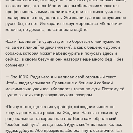
маразматики. Но, отмечу, они НАМНОГО умнее большевиков,
к сожалению, это так. Многие члены «Коллегии» являются
профессиональными аналитиками, они всю жизнь учились
планировать и предполагать. Эти знания да в конструктивное
русло бы, но нет. Им «враги» вокруг мерещатся. «Коллегия»,
конечно, не демоны, но сатанисты ещё те.
«Если "коллегия" и существует, то бороться с ней нужно не
из-за ее планов "на десятилетия", а как с бешеной дурной
собакой, которая может набедокурить и покусать здесь и
сейчас.. в своем безумии они натворят ещё много бед - без
сомнения..»
— Это 100%. Ради чего я и написал свой огромный текст.
Чтобы люди услышали. Сравнение с бешеной собакой
максимально удачное, «Коллегия» такая по сути. Поэтому её
нужно выжечь как раковую опухоль лазером.
«Почну з того, що я з тих українців, які жодним чином не
хочуть допомагати росіянам. Жодним. Навіть з точки зору
раціональності та користі для нас. Вони самі обрали свій
"особенный путь" так що нехай йдуть своїм шляхом. Колись
кудись дійдуть. Або прозріють, або осліпнуть остаточно. Та і