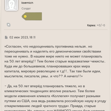
у
ksemich
т
ь
Солдат
с
я
к
н
Карма:
+0/-0
а
ч
а
л
Г
02 июн 2023, 18:11
у
д
е
«Согласен, что недооценивать противника нельзя.. но
переоценивать и наделять его демоническими свойствами
тоже не нужно.. В нашем мире никто не может планировать
на 50 лет вперёд!! Тем более старые маразматики-чекисты..
Куда им до большевиков, планировавших крах мира
капитала, мировую революцию и т.д!!.. Так там были идеи,
мыслители, писатели, умы.. и что?? А ничего!!»
- Да, на 50 лет вперёд планировать тяжело, но в
климатических тенденциях вполне реально. Тем более
модели изменения климата «Коллегия» получает разными
путями из США, она ведь развалила российскую науку в угоду
откармливанию людей «ратного труда». Правда, старые