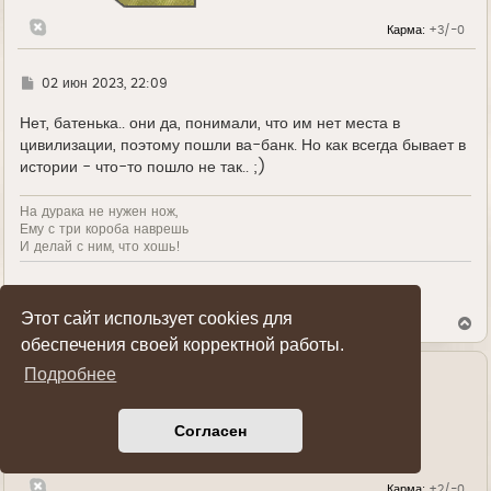
к
н
Карма:
+3/-0
а
ч
а
л
Г
02 июн 2023, 22:09
у
д
е
Нет, батенька.. они да, понимали, что им нет места в
цивилизации, поэтому пошли ва-банк. Но как всегда бывает в
истории - что-то пошло не так.. ;)
На дурака не нужен нож,
Ему с три короба наврешь
И делай с ним, что хошь!
Показать ссылки на пост
Этот сайт использует cookies для
В
е
обеспечения своей корректной работы.
р
н
Подробнее
у
Bikini
т
ь
Полковник
Согласен
с
я
к
н
Карма:
+2/-0