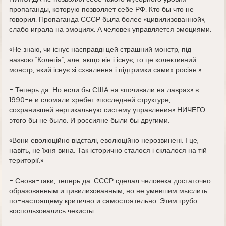
пропаганды, которую позволяет себе РФ. Кто бы что не
говорил. Пропаганда СССР была более «цивилизованной»,
слабо играла на эмоциях. А человек управляется эмоциями.
«Не знаю, чи існує насправді цей страшний монстр, під
назвою "Колегія", але, якщо він і існує, то це колективний
монстр, який існує зі схвалення і підтримки самих росіян.»
- Теперь да. Но если бы США на «почивали на лаврах» в
1990-е и сломали хребет «последней структуре,
сохранившей вертикальную систему управления» НИЧЕГО
этого бы не было. И россияне были бы другими.
«Вони еволюційно відсталі, еволюційно нерозвинені. І це,
навіть, не їхня вина. Так історично сталося і склалося на тій
території.»
- Снова-таки, теперь да. СССР сделал человека достаточно
образованным и цивилизованным, но не умевшим мыслить
по-настоящему критично и самостоятельно. Этим грубо
воспользовались чекисты.