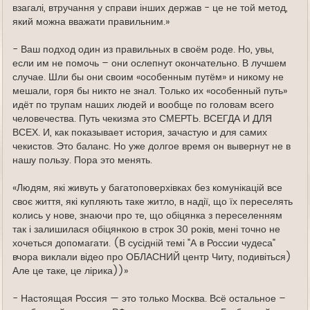
взагалі, втручання у справи інших держав - це не той метод,
який можна вважати правильним.»
- Ваш подход один из правильных в своём роде. Но, увы,
если им не помочь – они ослепнут окончательно. В лучшем
случае. Шли бы они своим «особенным путём» и никому не
мешали, горя бы никто не знал. Только их «особенный путь»
идёт по трупам наших людей и вообще по головам всего
человечества. Путь чекизма это СМЕРТЬ. ВСЕГДА И ДЛЯ
ВСЕХ. И, как показывает история, зачастую и для самих
чекистов. Это баланс. Но уже долгое время он вывернут не в
нашу пользу. Пора это менять.
«Людям, які живуть у багатоповерхівках без комунікацій все
своє життя, які купляють таке житло, в надії, що їх переселять
колись у нове, знаючи про те, що обіцянка з переселенням
так і залишилася обіцянкою в строк 30 років, мені точно не
хочеться допомагати. (В сусідній темі "А в России чудеса"
вчора виклали відео про ОБЛАСНИЙ центр Читу, подивіться)
Але це таке, це лірика))»
- Настоящая Россия — это только Москва. Всё остальное –