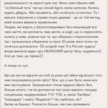
раціональності та користі для нас. Вони самі обрали свій
"особенный путь" так що нехай йдуть своїм шляхом. Колись
кудись дійдуть. Або прозріють, або осліпнуть остаточно. Та і
взагалі, втручання у справи інших держав - це не той метод,
який можна вважати правильним.
Людям, які живуть у багатоповерхівках без комунікацій все
своє життя, які купляють таке житло, в надії, що їх переселять
колись у нове, знаючи про те, що обіцянка з переселенням
так і залишилася обіцянкою в строк 30 років, мені точно не
хочеться допомагати. (В сусідній темі "А в России чудеса"
вчора виклали відео про ОБЛАСНИЙ центр Читу, подивіться)
Але це таке, це лірика))
А тепер по суті.
Що ще ми не відчули на собі за роки цієї війни від всього того,
чим погрожувала росія світу? Все, що у них було, вони все
вже застосували. Залишилася тільки ядерна зброя. Все,
більше нічого. І як їм допомогли їхні грізні армати, панцирі,
сонцепьоки, модернізовані Т72-Т90, а також "Калібри",
"Іскандери" і навіть "Кінджали"? Ну серйозно, як?
Битва за Бахмут. Покласти більше, ніж там проживало.