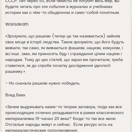
СССР. Лет через 50, если чекисты не погубят весь мир, вы
будете читать про эти события в журналах и учебниках
истории как о чём-то обыденном и само-собой понятным.
Warisdeath
«Зрозуміло, що рашизм (тепер це так називається) зайняв
своє місце в історії людства. Також зрозуміло, що його будуть
вивчати, так само, як вивчається фашизм, нацизм, комунізм, і
всі інші ..ізми, які приносять біду і страждання цілим націям і
народам. Тому до цих статей, що зараз ми прочитали, треба
ставитися, як до спроби початку дослідження ідеології
рашизму.»
- Но сначала рашизм нужно победить.
Влад Бевх
«Зачем выдумывать какие-то теории заговора, тогда как все
происходящее отлично укладывается в рамки классического
империализма 19-начал 20 века? Когда-то так все жили.
Отсталые народы живут и сейчас . Если ресурс есть на
империалистические поползновения.