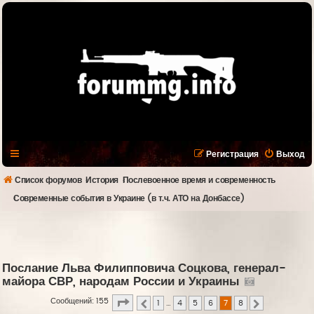
Регистрация
Выход
Список форумов
История
Послевоенное время и современность
Современные события в Украине (в т.ч. АТО на Донбассе)
Послание Льва Филипповича Соцкова, генерал-
майора СВР, народам России и Украины
Страница
7
из
8
Сообщений: 155
1
…
4
5
6
7
8
Пред.
След.