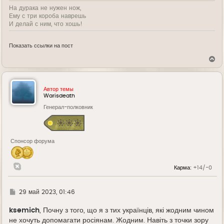
На дурака не нужен нож,
Ему с три короба наврешь
И делай с ним, что хошь!
Показать ссылки на пост
В
е
р
н
у
Автор темы
т
Warisdeath
ь
Генерал-полковник
с
я
к
н
а
Спонсор форума
ч
а
л
у
Карма:
+14/-0
Г
29 май 2023, 01:46
д
е
ksemich
, Почну з того, що я з тих українців, які жодним чином
не хочуть допомагати росіянам. Жодним. Навіть з точки зору