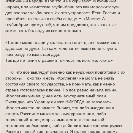
«глубинный народ», в РФ это и не скрывают. «Глубинный
народ», или чекистские глубинАрии это как морлоки-слуги
для воевод-альбиносов. Их это устраивает. Если Россия и
проснётся, то только в своём сердце – в Москве. А
глубинАрии примут всё, что им предложат, хоть золотые
замки, хоть баланду из свиного корыта.
«Так що може плани у колегіантів і ого-го, але можливості
здається не дуже. Та і самі колегіанти, якщо вони існують
насправді, то вже старі діди.
Так що не такий страшний той чорт, як його малюють.»
- То, что всё выглядит именно как неудачная подготовка с их
стороны – оно так и есть. «Коллегия» не могла не знать
состояния своего государства, не понимать, как именно
страна «готовилась» к войне. Но всё равно начала войну.
«Коллегия» умная, у неё есть альтернативный план.
Очевидно, что Украину ей уже НИКОГДА не завоевать.
«Коллегия» это понимает. Значит, это либо «медленная
смерть России» с максимальным уроном нам, либо
«последний танец старых импотентов» с попыткой
«потопления Америки», либо действительно «перезагрузка»
России в новый тип государства. Я склоняюсь ко второму.