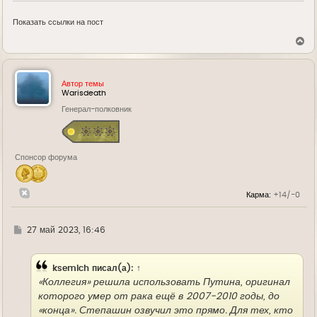
Показать ссылки на пост
В
е
р
н
у
Автор темы
т
Warisdeath
ь
Генерал-полковник
с
я
к
н
а
Спонсор форума
ч
а
л
у
Карма:
+14/-0
Г
27 май 2023, 16:46
д
е
ksemich
писал(а):
↑
«Коллегия» решила использовать Путина, оригинал
которого умер от рака ещё в 2007-2010 годы, до
«конца». Степашин озвучил это прямо. Для тех, кто