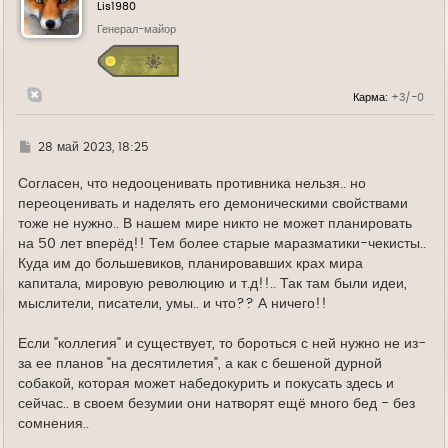
у
Lis1980
т
ь
Генерал-майор
с
я
к
н
Карма:
+3/-0
а
ч
а
л
Г
28 май 2023, 18:25
у
д
е
Согласен, что недооценивать противника нельзя.. но
переоценивать и наделять его демоническими свойствами
тоже не нужно.. В нашем мире никто не может планировать
на 50 лет вперёд!! Тем более старые маразматики-чекисты..
Куда им до большевиков, планировавших крах мира
капитала, мировую революцию и т.д!!.. Так там были идеи,
мыслители, писатели, умы.. и что?? А ничего!!
Если "коллегия" и существует, то бороться с ней нужно не из-
за ее планов "на десятилетия", а как с бешеной дурной
собакой, которая может набедокурить и покусать здесь и
сейчас.. в своем безумии они натворят ещё много бед - без
сомнения..