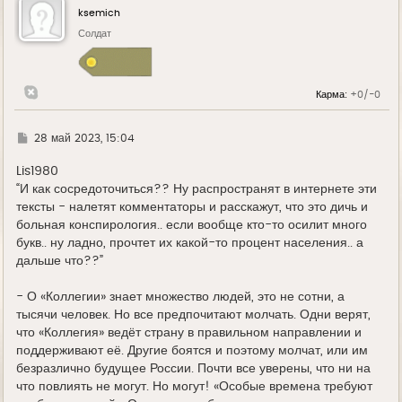
у
ksemich
т
ь
Солдат
с
я
к
н
Карма:
+0/-0
а
ч
а
л
Г
28 май 2023, 15:04
у
д
е
Lis1980
“И как сосредоточиться?? Ну распространят в интернете эти
тексты - налетят комментаторы и расскажут, что это дичь и
больная конспирология.. если вообще кто-то осилит много
букв.. ну ладно, прочтет их какой-то процент населения.. а
дальше что??”
- О «Коллегии» знает множество людей, это не сотни, а
тысячи человек. Но все предпочитают молчать. Одни верят,
что «Коллегия» ведёт страну в правильном направлении и
поддерживают её. Другие боятся и поэтому молчат, или им
безразлично будущее России. Почти все уверены, что ни на
что повлиять не могут. Но могут! «Особые времена требуют