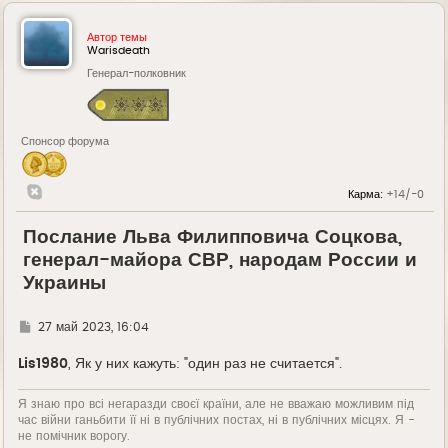
Автор темы
Warisdeath
Генерал-полковник
Спонсор форума
Карма:
+14/-0
Послание Льва Филипповича Соцкова,
генерал-майора СВР, народам России и
Украины
Г
27 май 2023, 16:04
д
е
Lis1980
, Як у них кажуть: "один раз не считается".
Я знаю про всі негаразди своєї країни, але не вважаю можливим під
час війни ганьбити її ні в публічних постах, ні в публічних місцях. Я -
не помічник ворогу.