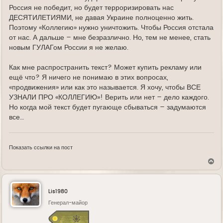
Россия не победит, но будет терроризировать нас
ДЕСЯТИЛЕТИЯМИ, не давая Украине полноценно жить.
Поэтому «Коллегию» нужно уничтожить. Чтобы Россия отстала
от нас. А дальше – мне безразлично. Но, тем не менее, стать
новым ГУЛАГом России я не желаю.
Как мне распространить текст? Может купить рекламу или
ещё что? Я ничего не понимаю в этих вопросах,
«продвижения» или как это называется. Я хочу, чтобы ВСЕ
УЗНАЛИ ПРО «КОЛЛЕГИЮ»! Верить или нет – дело каждого.
Но когда мой текст будет пугающе сбываться – задумаются
все…
Показать ссылки на пост
В
е
р
н
у
Lis1980
т
ь
Генерал-майор
с
я