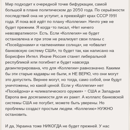
Мир подходит к очередной точке бифуркации, самой
большой в плане политическом до 2050 года. По серьёзности
последствий она не уступит, а превзойдёт крах СССР 1991
года. И пока всё идёт по плану «Коллегии». Ничто уже не
будет прежним. Я когда-то писал, «Нет ничего
невозвратимого». Есть. Если «Коллегия» не будет
остановлена и при этом не реализует свои планы с
«Посейдонами» и «затмениями солнца», не «обвалит
банковскую систему США», то будет так, как написано на
Борисфен Интел. Иначе Россия станет либеральной
республикой или погибнет и будет навсегда
дезинтегрирована, что для «Коллегии» равнозначно. Какими
бы эти старые кадавры не были, я НЕ ВЕРЮ, что они могут
это допустить. Вернее могут, но тогда, само собой, они будут
уничтожены, но какой ценой. Если у «Коллегии» нет
«Посейдона» и «климатического оружия» - США и Западная
Европа вне досягаемости для их ракет. А коллапс банковской
системы США не погубит, можете быть уверены. Но
проблемы создаст простым людям. «Коллегию» НУЖНО
остановить.
И да, Украина тоже НИКОГДА не будет прежней. У нас