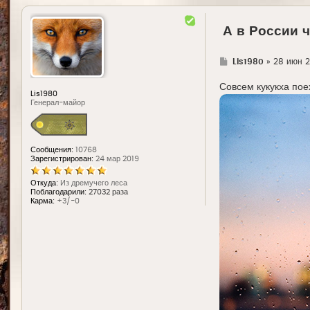
А в России 
Г
Lis1980
»
28 июн 2
д
е
Совсем кукукха по
Lis1980
Генерал-майор
Сообщения:
10768
Зарегистрирован:
24 мар 2019
Откуда:
Из дремучего леса
Поблагодарили:
27032 раза
Карма:
+3/-0