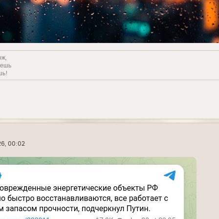
ож,
решь
шь!
6, 00:02