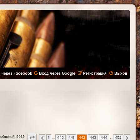
 через Facebook
Вход через Google
Регистрация
Выход
Страница
442
из
452
общений: 9039
1
…
440
441
442
443
444
…
452
Пред.
След.