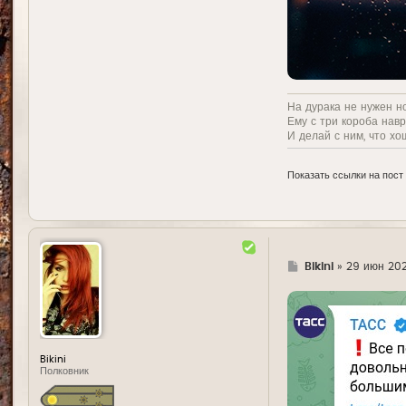
На дурака не нужен н
Ему с три короба нав
И делай с ним, что хо
Показать ссылки на пост
Г
Bikini
»
29 июн 202
д
е
Bikini
Полковник