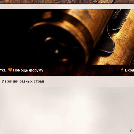
тка
Помощь форуму
Вход
ь
Из жизни разных стран
Со