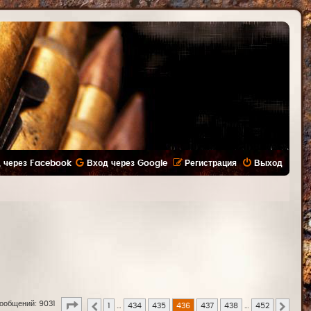
 через Facebook
Вход через Google
Регистрация
Выход
Страница
436
из
452
ообщений: 9031
1
…
434
435
436
437
438
…
452
Пред.
След.