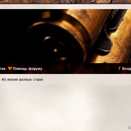
тка
Помощь форуму
Вход
ь
Из жизни разных стран
С