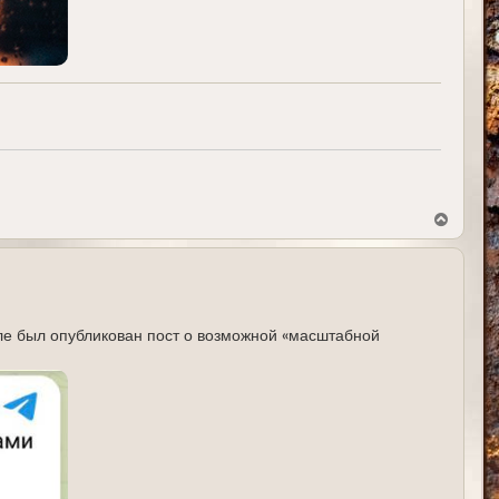
В
е
р
н
у
т
ь
с
але был опубликован пост о возможной «масштабной
я
к
н
а
ч
а
л
у