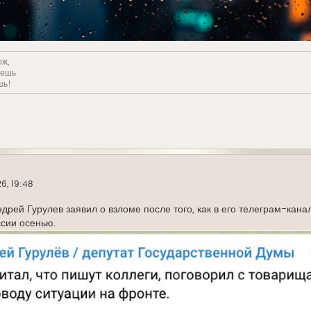
ож,
решь
шь!
6, 19:48
дрей Гурулев заявил о взломе после того, как в его телеграм-кан
сии осенью.