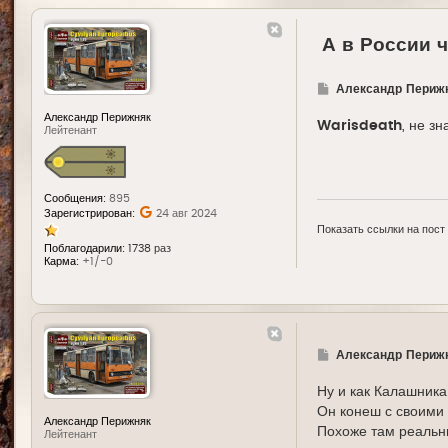
А в России 
Г
Александр Периж
д
е
Александр Перижняк
Warisdeath
, не зн
Лейтенант
Сообщения:
895
Зарегистрирован:
24 авг 2024
Показать ссылки на пост
Поблагодарили:
1738 раз
Карма:
+1/-0
Г
Александр Периж
д
е
Ну и как Калашника 
Он конеш с своими ..
Александр Перижняк
Похоже там реальн
Лейтенант