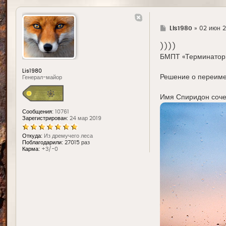
Г
Lis1980
»
02 июн 2
д
е
))))
БМПТ «Терминатор»
Lis1980
Решение о переиме
Генерал-майор
Имя Спиридон сочет
Сообщения:
10761
Зарегистрирован:
24 мар 2019
Откуда:
Из дремучего леса
Поблагодарили:
27015 раз
Карма:
+3/-0