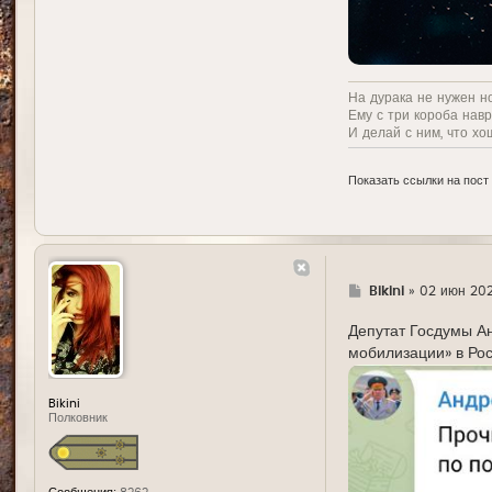
На дурака не нужен н
Ему с три короба нав
И делай с ним, что хо
Показать ссылки на пост
Г
Bikini
»
02 июн 202
д
е
Депутат Госдумы Ан
мобилизации» в Рос
Bikini
Полковник