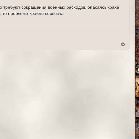
ч
а
о требуют сокращения военных расходов, опасаясь краха
л
, то проблема крайне серьезна.
у
В
е
р
н
у
т
ь
с
я
к
н
а
ч
а
л
у