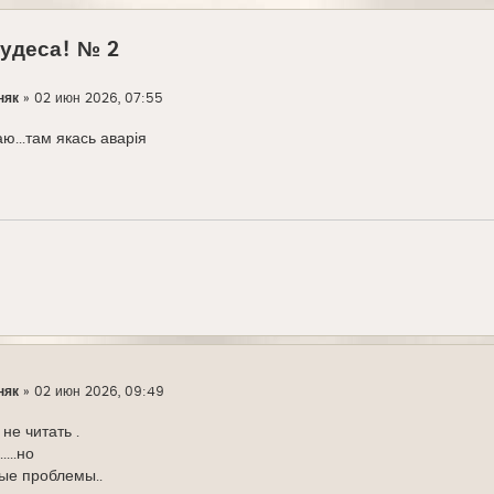
чудеса! № 2
няк
»
02 июн 2026, 07:55
аю...там якась аварія
няк
»
02 июн 2026, 09:49
не читать .
...но
ые проблемы..