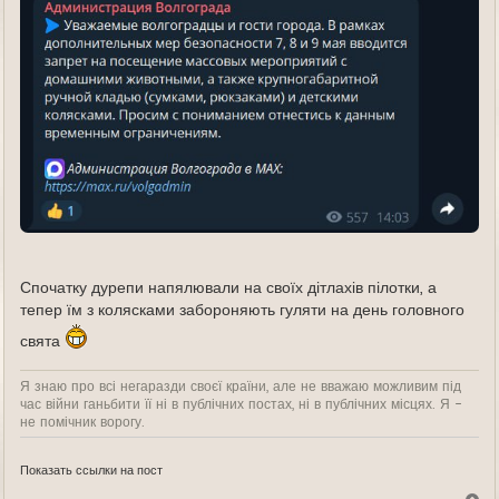
Спочатку дурепи напялювали на своїх дітлахів пілотки, а
тепер їм з колясками забороняють гуляти на день головного
свята
Я знаю про всі негаразди своєї країни, але не вважаю можливим під
час війни ганьбити її ні в публічних постах, ні в публічних місцях. Я -
не помічник ворогу.
Показать ссылки на пост