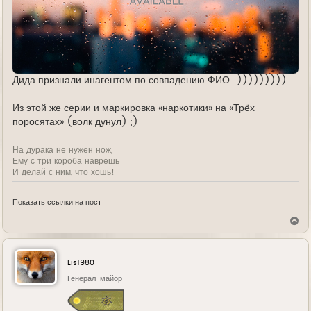
Дида признали инагентом по совпадению ФИО.. )))))))))
Из этой же серии и маркировка «наркотики» на «Трёх
поросятах» (волк дунул) ;)
На дурака не нужен нож,
Ему с три короба наврешь
И делай с ним, что хошь!
Показать ссылки на пост
В
е
р
н
у
Lis1980
т
ь
Генерал-майор
с
я
к