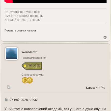
На дурака не нужен нож,
Ему с три короба наврешь
И делай с ним, что хошь!
Показать ссылки на пост
В
е
р
н
у
Warisdeath
т
ь
Генерал-полковник
с
я
к
н
Спонсор форума
а
ч
а
л
Карма:
+14/-0
у
Г
07 май 2026, 02:32
д
е
У них там є новоспечений академік, так у нього є дуже слушна