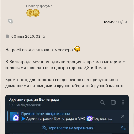
н
Спонсор форума
а
ч
а
л
Карма:
+14/-0
у
Г
06 май 2026, 02:15
д
е
На росії своя святкова атмосфера
В Волгограде местная администрация запретила матерям с
колясками появляться в центре города 7,8 и 9 мая.
Кроме того, для горожан введен запрет на присутствие с
домашними питомцами и крупногабаритной ручной кладью.