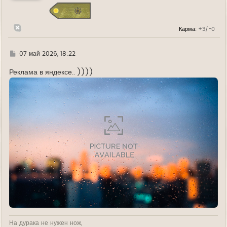
с
я
к
н
Карма:
+3/-0
а
ч
а
л
Г
07 май 2026, 18:22
у
д
е
Реклама в яндексе.. ))))
На дурака не нужен нож,