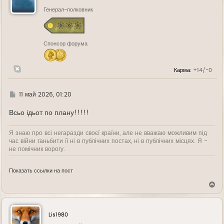
т
ь
Генерал-полковник
с
я
к
н
Спонсор форума
а
ч
а
л
Карма:
+14/-0
у
Г
11 май 2026, 01:20
д
е
Всьо ідьот по плану!!!!!
Я знаю про всі негаразди своєї країни, але не вважаю можливим під
час війни ганьбити її ні в публічних постах, ні в публічних місцях. Я -
не помічник ворогу.
Показать ссылки на пост
В
е
р
н
у
Lis1980
т