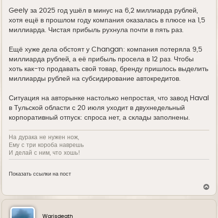
Geely за 2025 год ушёл в минус на 6,2 миллиарда рублей,
хотя ещё в прошлом году компания оказалась в плюсе на 1,5
миллиарда. Чистая прибыль рухнула почти в пять раз.
Ещё хуже дела обстоят у Changan: компания потеряла 9,5
миллиарда рублей, а её прибыль просела в 12 раз. Чтобы
хоть как-то продавать свой товар, бренду пришлось выделить
миллиарды рублей на субсидирование автокредитов.
Ситуация на авторынке настолько непростая, что завод Haval
в Тульской области с 20 июля уходит в двухнедельный
корпоративный отпуск: спроса нет, а склады заполнены.
На дурака не нужен нож,
Ему с три короба наврешь
И делай с ним, что хошь!
Показать ссылки на пост
В
е
р
н
у
Warisdeath