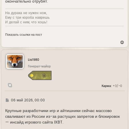
окончательно отрубят.
На дурака не нужен нож,
Ему с три короба наврешь
И делай с ним, что хошь!
Показать ссылки на пост
В
е
р
н
у
Lis1980
т
ь
Генерал-майор
с
я
к
н
Карма:
+3/-0
а
ч
а
л
Г
06 май 2026, 00:00
у
д
е
Крупные разработчики игр и айтишники сейчас массово
сваливают из России из-за растущих запретов и блокировок
— инсайд игрового сайта IXBT.