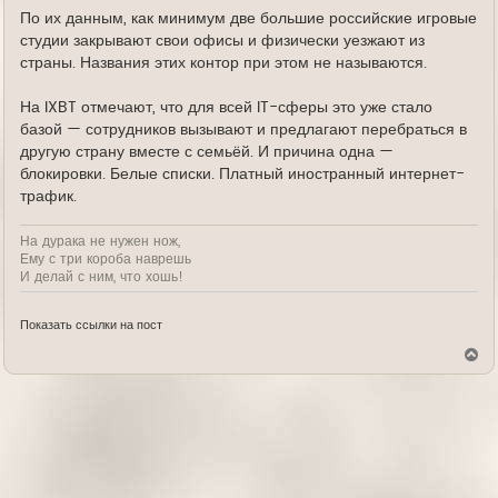
По их данным, как минимум две большие российские игровые
студии закрывают свои офисы и физически уезжают из
страны. Названия этих контор при этом не называются.
На IXBT отмечают, что для всей IT-сферы это уже стало
базой — сотрудников вызывают и предлагают перебраться в
другую страну вместе с семьёй. И причина одна —
блокировки. Белые списки. Платный иностранный интернет-
трафик.
На дурака не нужен нож,
Ему с три короба наврешь
И делай с ним, что хошь!
Показать ссылки на пост
В
е
р
н
у
т
ь
с
я
к