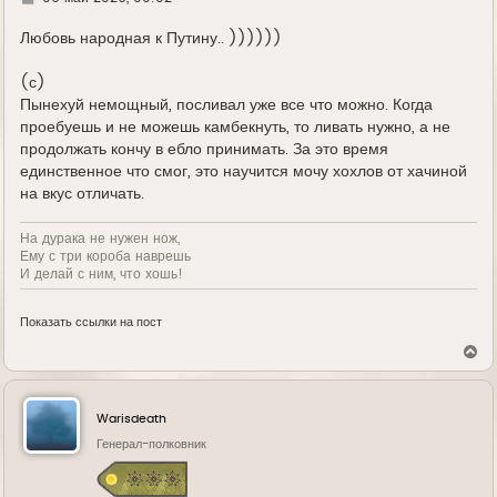
д
е
Любовь народная к Путину.. ))))))
(с)
Пынехуй немощный, посливал уже все что можно. Когда
проебуешь и не можешь камбекнуть, то ливать нужно, а не
продолжать кончу в ебло принимать. За это время
единственное что смог, это научится мочу хохлов от хачиной
на вкус отличать.
На дурака не нужен нож,
Ему с три короба наврешь
И делай с ним, что хошь!
Показать ссылки на пост
В
е
р
н
у
Warisdeath
т
ь
Генерал-полковник
с
я
к