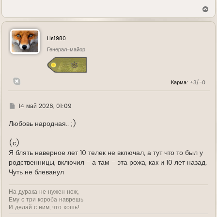
В
е
р
н
у
Lis1980
т
ь
Генерал-майор
с
я
к
н
Карма:
+3/-0
а
ч
а
л
Г
14 май 2026, 01:09
у
д
е
Любовь народная.. ;)
(с)
Я блять наверное лет 10 телек не включал, а тут что то был у
родственницы, включил - а там - эта рожа, как и 10 лет назад.
Чуть не блеванул
На дурака не нужен нож,
Ему с три короба наврешь
И делай с ним, что хошь!