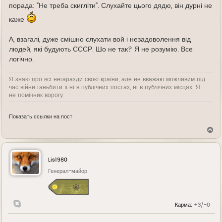
порада: "Не треба скигліти". Слухайте цього дядю, він дурні не
каже
А, взагалі, дуже смішно слухати вой і незадоволення від
людей, які будують СССР. Шо не так? Я не розумію. Все
логічно.
Я знаю про всі негаразди своєї країни, але не вважаю можливим під
час війни ганьбити її ні в публічних постах, ні в публічних місцях. Я -
не помічник ворогу.
Показать ссылки на пост
В
е
р
н
у
Lis1980
т
ь
Генерал-майор
с
я
к
н
Карма:
+3/-0
а
ч
а