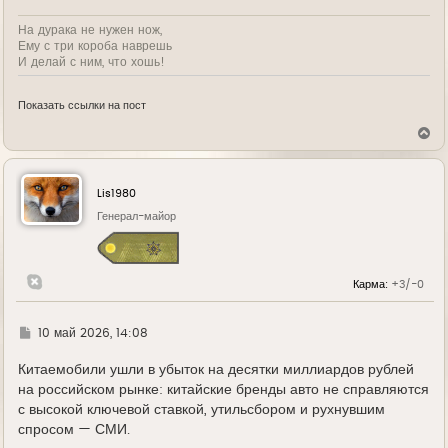
На дурака не нужен нож,
Ему с три короба наврешь
И делай с ним, что хошь!
Показать ссылки на пост
В
е
р
н
у
Lis1980
т
ь
Генерал-майор
с
я
к
н
Карма:
+3/-0
а
ч
а
л
Г
10 май 2026, 14:08
у
д
е
Китаемобили ушли в убыток на десятки миллиардов рублей
на российском рынке: китайские бренды авто не справляются
с высокой ключевой ставкой, утильсбором и рухнувшим
спросом — СМИ.