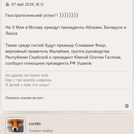
л
Г
07 май 2026, 18:12
у
д
е
Геостратегический успех!! ))))))))
На 9 Мая в Москву приедут президенты Абхазии, Беларуси и
Лаоса.
Также среди гостей будут премьер Словакии Фицо,
верховный правитель Малайзии, группа руководства
Республики Сербской и президент Южной Осетии Гаглоев,
сообщил помощник президента РФ Ушаков.
На дурака не нужен нож,
Ему с три короба наврешь
И делай с ним, что хошь!
Показать ссылки на пост
В
е
р
н
у
Lis1980
т
ь
Генерал-майор