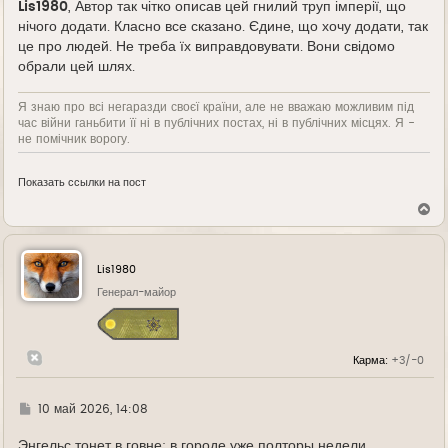
Lis1980
, Автор так чітко описав цей гнилий труп імперії, що
нічого додати. Класно все сказано. Єдине, що хочу додати, так
це про людей. Не треба їх виправдовувати. Вони свідомо
обрали цей шлях.
Я знаю про всі негаразди своєї країни, але не вважаю можливим під
час війни ганьбити її ні в публічних постах, ні в публічних місцях. Я -
не помічник ворогу.
Показать ссылки на пост
В
е
р
н
у
Lis1980
т
ь
Генерал-майор
с
я
к
н
Карма:
+3/-0
а
ч
а
л
Г
10 май 2026, 14:08
у
д
е
Энгельс тонет в говне: в городе уже полторы недели