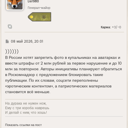
Lis1980
т
ь
Генерал-майор
с
я
к
н
Карма:
+3/-0
а
ч
а
л
Г
08 май 2026, 20:01
у
д
е
))))))
В России хотят запретить фото в купальниках на аватарках и
ввести штрафы от 2 млн рублей за первое нарушение и до 10
млн за повторное. Авторы инициативы планируют обратиться
в Роскомнадзор с предложением блокировать такие
публикации. По их словам, соцсети переполнены
«эротическим контентом», а патриотических материалов
становится всё меньше.
На дурака не нужен нож,
Ему с три короба наврешь
И делай с ним, что хошь!
Показать ссылки на пост