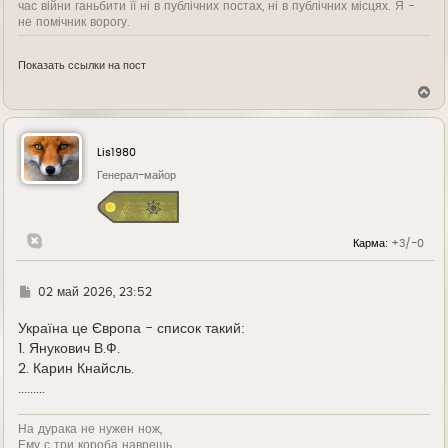
час війни ганьбити її ні в публічних постах, ні в публічних місцях. Я -
не помічник ворогу.
Показать ссылки на пост
В
е
р
н
у
Lis1980
т
ь
Генерал-майор
с
я
к
н
Карма:
+3/-0
а
ч
а
л
Г
02 май 2026, 23:52
у
д
е
Україна це Європа - список такий:
1. Янукович В.Ф.
2. Карин Кнайсль.
.........
На дурака не нужен нож,
Ему с три короба наврешь