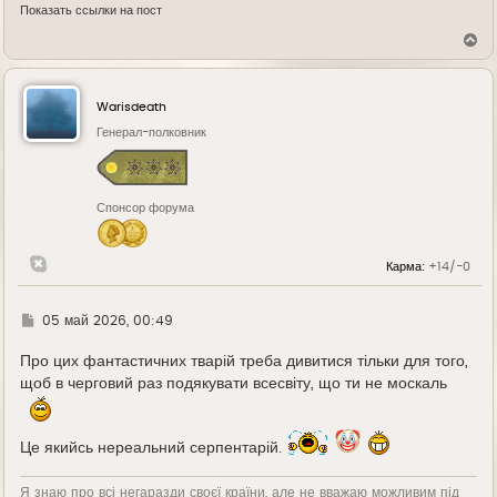
Показать ссылки на пост
В
е
р
н
у
Warisdeath
т
ь
Генерал-полковник
с
я
к
н
Спонсор форума
а
ч
а
л
Карма:
+14/-0
у
Г
05 май 2026, 00:49
д
е
Про цих фантастичних тварій треба дивитися тільки для того,
щоб в черговий раз подякувати всесвіту, що ти не москаль
Це якийсь нереальний серпентарій.
Я знаю про всі негаразди своєї країни, але не вважаю можливим під