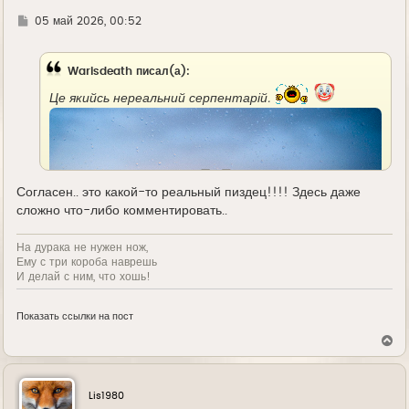
а
л
Г
05 май 2026, 00:52
у
д
е
Warisdeath писал(а):
Це якийсь нереальний серпентарій.
Согласен.. это какой-то реальный пиздец!!!! Здесь даже
сложно что-либо комментировать..
На дурака не нужен нож,
Ему с три короба наврешь
И делай с ним, что хошь!
Показать ссылки на пост
В
е
р
н
у
Lis1980
т