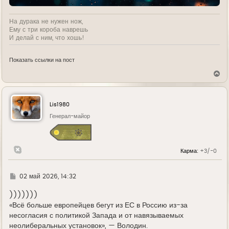
На дурака не нужен нож,
Ему с три короба наврешь
И делай с ним, что хошь!
Показать ссылки на пост
В
е
р
н
у
Lis1980
т
ь
Генерал-майор
с
я
к
н
Карма:
+3/-0
а
ч
а
л
Г
02 май 2026, 14:32
у
д
е
)))))))
«Всё больше европейцев бегут из ЕС в Россию из-за
несогласия с политикой Запада и от навязываемых
неолиберальных установок», — Володин.