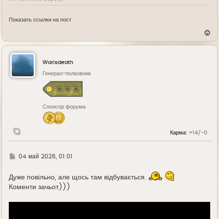
Показать ссылки на пост
В
е
р
н
у
Warisdeath
т
ь
Генерал-полковник
с
я
к
н
Спонсор форума
а
ч
а
л
Карма:
+14/-0
у
Г
04 май 2026, 01:01
д
е
Дуже повільно, але щось там відбувається.
Коменти зачьот)))