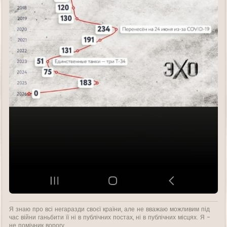
Я знаю про всі негаразди своєї країни, але не вважаю можливим під
час війни ганьбити її ні в публічних постах, ні в публічних місцях. Я -
не помічник ворогу.