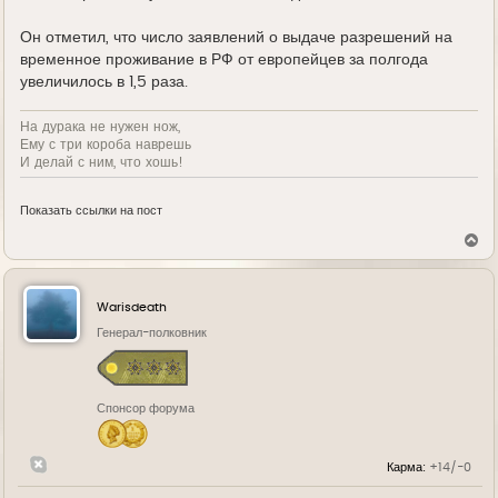
Он отметил, что число заявлений о выдаче разрешений на
временное проживание в РФ от европейцев за полгода
увеличилось в 1,5 раза.
На дурака не нужен нож,
Ему с три короба наврешь
И делай с ним, что хошь!
Показать ссылки на пост
В
е
р
н
у
Warisdeath
т
ь
Генерал-полковник
с
я
к
н
Спонсор форума
а
ч
а
л
Карма:
+14/-0
у