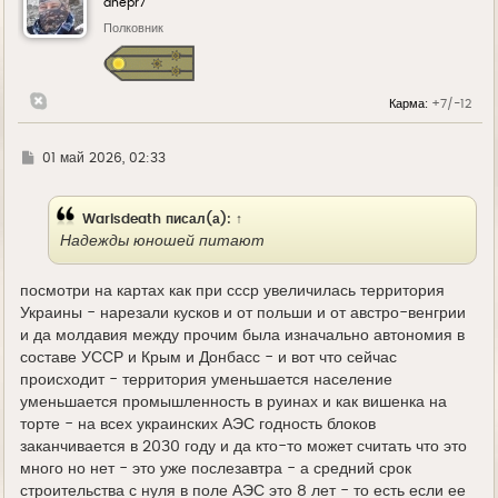
dnepr7
т
ь
Полковник
с
я
к
н
Карма:
+7/-12
а
ч
а
л
Г
01 май 2026, 02:33
у
д
е
Warisdeath
писал(а):
↑
Надежды юношей питают
посмотри на картах как при ссср увеличилась территория
Украины - нарезали кусков и от польши и от австро-венгрии
и да молдавия между прочим была изначально автономия в
составе УССР и Крым и Донбасс - и вот что сейчас
происходит - территория уменьшается население
уменьшается промышленность в руинах и как вишенка на
торте - на всех украинских АЭС годность блоков
заканчивается в 2030 году и да кто-то может считать что это
много но нет - это уже послезавтра - а средний срок
строительства с нуля в поле АЭС это 8 лет - то есть если ее