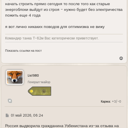
начать строить прямо сегодня то после того как старые
энергоблоки выйдут из строя - нужно будет без электричества
пожить еще 4 года
я вот лично никаких поводов для оптимизма не вижу
Командир танка Т-62м Вас категорически приветствует.
Показать ссылки на пост
В
е
р
н
у
Lis1980
т
ь
Генерал-майор
с
я
к
н
Карма:
+3/-0
а
ч
а
л
Г
01 май 2026, 06:24
у
д
е
Россия выдворила гражданина Узбекистана из-за отзыва на