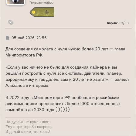
ь
Генерал-майор
с
я
к
н
Карма:
+3/-0
а
ч
а
л
Г
05 май 2026, 23:56
у
д
е
Для создания самолёта с нуля нужно более 20 лет — глава
Минпромторга РФ.
«Если у вас ничего не было для создания лайнера и вы
решили построить с нуля все системы, двигатели, планер,
аэродинамику и так далее, вам и 20 лет не хватит», — заявил
Алиханов в интервью.
В 2022 году в Минпромторге РФ пообещали российским
авиакомпаниям предоставить более 1000 отечественных
самолётов до 2030 года ))))))
На дурака не нужен нож,
Ему с три короба наврешь
И делай с ним, что хошь!