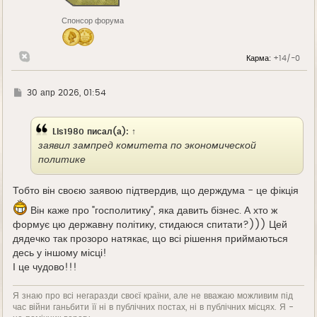
Спонсор форума
Карма:
+14/-0
Г
30 апр 2026, 01:54
д
е
Lis1980
писал(а):
↑
заявил зампред комитета по экономической
политике
Тобто він своєю заявою підтвердив, що держдума - це фікція
Він каже про "госполитику", яка давить бізнес. А хто ж
формує цю державну політику, стидаюся спитати?))) Цей
дядечко так прозоро натякає, що всі рішення приймаються
десь у іншому місці!
І це чудово!!!
Я знаю про всі негаразди своєї країни, але не вважаю можливим під
час війни ганьбити її ні в публічних постах, ні в публічних місцях. Я -