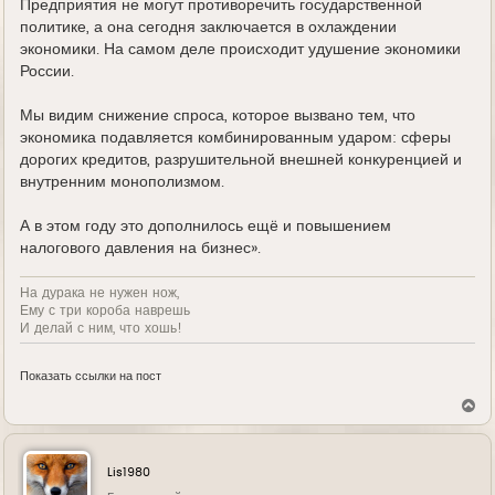
Предприятия не могут противоречить государственной
политике, а она сегодня заключается в охлаждении
экономики. На самом деле происходит удушение экономики
России.
Мы видим снижение спроса, которое вызвано тем, что
экономика подавляется комбинированным ударом: сферы
дорогих кредитов, разрушительной внешней конкуренцией и
внутренним монополизмом.
А в этом году это дополнилось ещё и повышением
налогового давления на бизнес».
На дурака не нужен нож,
Ему с три короба наврешь
И делай с ним, что хошь!
Показать ссылки на пост
В
е
р
н
у
Lis1980
т