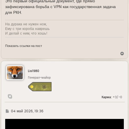
Это первый официальный документ, где прямо
зафиксирована борьба с VPN как государственная задача
для РКН.
На дурака не нужен нож,
Ему с три короба наврешь
И делай с ним, что хошь!
Показать ссылки на пост
В
е
р
н
у
Lis1980
т
ь
Генерал-майор
с
я
к
н
Карма:
+3/-0
а
ч
а
л
Г
04 май 2026, 19:36
у
д
е