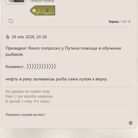
ь
Генерал-майор
с
я
к
н
Карма:
+3/-0
а
ч
а
л
Г
29 апр 2026, 20:28
у
д
е
Президент Конго попросил у Путина помощи в обучении
рыбаков.
Коммент.. ))))))))))))
нефть в реку заливаешь рыба сама пузом к верху.
На дурака не нужен нож,
Ему с три короба наврешь
И делай с ним, что хошь!
Показать ссылки на пост
В
е
р
н