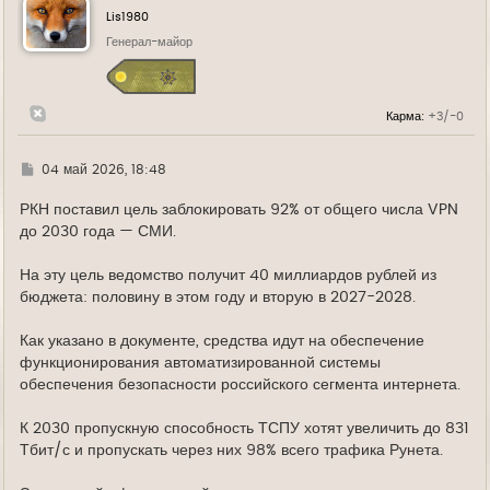
у
Lis1980
т
ь
Генерал-майор
с
я
к
н
Карма:
+3/-0
а
ч
а
л
Г
04 май 2026, 18:48
у
д
е
РКН поставил цель заблокировать 92% от общего числа VPN
до 2030 года — СМИ.
На эту цель ведомство получит 40 миллиардов рублей из
бюджета: половину в этом году и вторую в 2027-2028.
Как указано в документе, средства идут на обеспечение
функционирования автоматизированной системы
обеспечения безопасности российского сегмента интернета.
К 2030 пропускную способность ТСПУ хотят увеличить до 831
Тбит/с и пропускать через них 98% всего трафика Рунета.