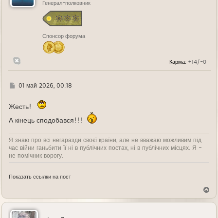
ь
Генерал-полковник
с
я
к
н
Спонсор форума
а
ч
а
л
Карма:
+14/-0
у
Г
01 май 2026, 00:18
д
е
Жесть!
А кінець сподобався!!!
Я знаю про всі негаразди своєї країни, але не вважаю можливим під
час війни ганьбити її ні в публічних постах, ні в публічних місцях. Я -
не помічник ворогу.
Показать ссылки на пост
В
е
р
н
у