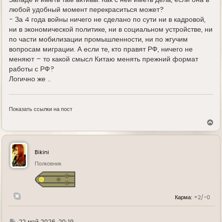
Западе и иметь там активы. Как с ней иметь дела, если она в
любой удобный момент перекраситься может?
- За 4 года войны ничего не сделано по сути ни в кадровой,
ни в экономической политике, ни в социальном устройстве, ни
по части мобилизации промышленности, ни по жгучим
вопросам миграции. А если те, кто правят РФ, ничего не
меняют – то какой смысл Китаю менять прежний формат
работы с РФ?
Логично же ..
Показать ссылки на пост
В
е
р
н
у
Bikini
т
ь
Полковник
с
я
к
н
Карма:
+2/-0
а
ч
а
л
Г
22 май 2026, 20:19