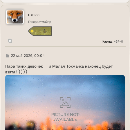
е
р
н
у
Lis1980
т
ь
Генерал-майор
с
я
к
н
Карма:
+3/-0
а
ч
а
л
Г
22 май 2026, 00:04
у
д
е
Пара таких девочек — и Малая Токмачка наконец будет
взята! ))))