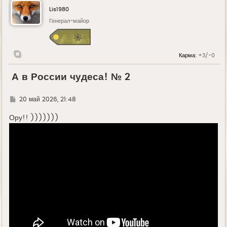
Lis1980
Генерал-майор
Карма:
+3/-0
А в России чудеса! № 2
Г
20 май 2026, 21:48
д
е
Ору!! )))))))