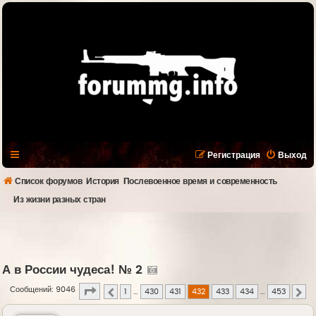
Регистрация
Выход
Список форумов
История
Послевоенное время и современность
Из жизни разных стран
А в России чудеса! № 2
Страница
432
из
453
Сообщений: 9046
1
…
430
431
432
433
434
…
453
Пред.
Сл