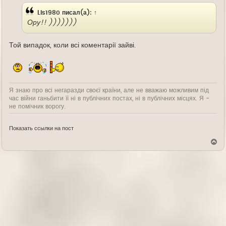
Lis1980
писал(а):
↑
Ору!! )))))))
Той випадок, коли всі коментарії зайві.
Я знаю про всі негаразди своєї країни, але не вважаю можливим під
час війни ганьбити її ні в публічних постах, ні в публічних місцях. Я -
не помічник ворогу.
Показать ссылки на пост
В
е
р
н
у
т
ь
с
я
к
н
а
ч