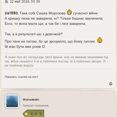
Г
22 май 2026, 00:39
д
е
Lis1980
, Така собі Сашка Морозова
сучасної війни.
А кришку люка не заварила, ні? Тільки башню заклинила.
Еххх, то вона мала ще, а так би і люк заварила.
Так, а в результаті шо з дєвочкой?
Про танк не питаю, бо це зрозуміло, що йому гаплик
Їй має бути вже років 12.
Я знаю про всі негаразди своєї країни, але не вважаю можливим під
час війни ганьбити її ні в публічних постах, ні в публічних місцях. Я -
не помічник ворогу.
Показать ссылки на пост
В
е
р
н
у
Warisdeath
т
ь
Генерал-полковник
с
я
к