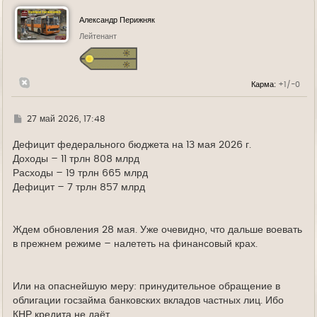
н
у
Александр Перижняк
т
ь
Лейтенант
с
я
к
н
Карма:
+1/-0
а
ч
а
л
Г
27 май 2026, 17:48
у
д
е
Дефицит федерального бюджета на 13 мая 2026 г.
Доходы – 11 трлн 808 млрд
Расходы – 19 трлн 665 млрд
Дефицит – 7 трлн 857 млрд
Ждем обновления 28 мая. Уже очевидно, что дальше воевать
в прежнем режиме – налететь на финансовый крах.
Или на опаснейшую меру: принудительное обращение в
облигации госзайма банковских вкладов частных лиц. Ибо
КНР кредита не даёт.