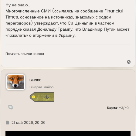
Ну не знаю..
Многочисленные СМИ (ссылаясь на сообщение Financial
Times, основанное на источниках, знакомых с ходом
переговоров) утверждают, что Си Цзиньпин в частном
порядке сказал Дональду Трампу, что Владимир Путин может
«пожалеть» о вторжении в Украину.
Показать ссылки на пост
В
е
р
н
у
Lis1980
т
ь
Генерал-майор
с
я
к
н
Карма:
+3/-0
а
ч
а
л
Г
21 май 2026, 20:06
у
д
е