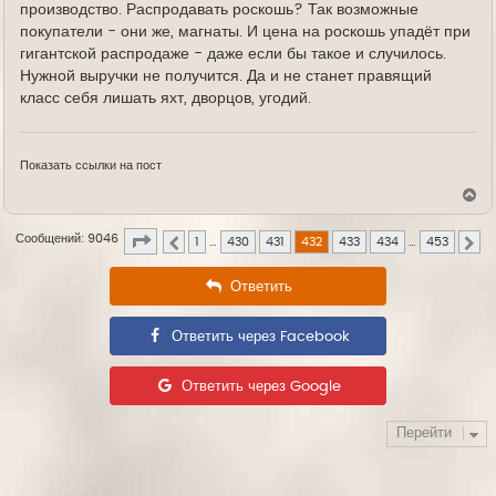
производство. Распродавать роскошь? Так возможные
покупатели - они же, магнаты. И цена на роскошь упадёт при
гигантской распродаже - даже если бы такое и случилось.
Нужной выручки не получится. Да и не станет правящий
класс себя лишать яхт, дворцов, угодий.
Показать ссылки на пост
В
е
р
Страница
432
из
453
Сообщений: 9046
н
1
…
430
431
432
433
434
…
453
Пред.
Сл
у
т
Ответить
ь
с
я
к
Ответить через Facebook
н
а
ч
Ответить через Google
а
л
у
Перейти