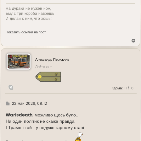
На дурака не нужен нож,
Ему с три короба наврешь
И делай с ним, что хошь!
Показать ссылки на пост
В
е
р
н
у
Александр Перижняк
т
ь
Лейтенант
с
я
к
н
Карма:
+1/-0
а
ч
а
л
Г
22 май 2026, 08:12
у
д
е
Warisdeath
, можливо щось було..
Ни один політик не скаже правди.
І Трамп і той ...у недуже гарному стані.