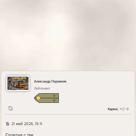
а
л
у
Александр Перижняк
Лейтенант
Карма:
+1/-0
Г
21 май 2026, 19:11
д
е
Сплетня с тви..