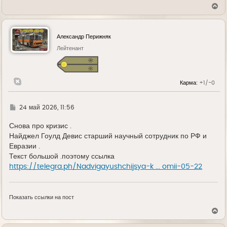
В
е
р
н
у
Александр Перижняк
т
ь
Лейтенант
с
я
к
н
Карма:
+1/-0
а
ч
а
л
Г
24 май 2026, 11:56
у
д
е
Снова про кризис .
Найджел Гоулд Девис старший научный сотрудник по РФ и
Евразии .
Текст большой .поэтому ссылка
https://telegra.ph/Nadvigayushchijsya-k ... omii-05-22
Показать ссылки на пост
В
е
р