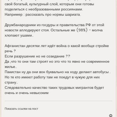
свой богатый, культурный слой, которым они готовы
поделиться с необразованными россиянами.
Например : рассказать про нормы шариата.
Дружбанародники из госдуры и правительства РФ от этой
новости аплодируют стоя. Остальные же (98%) - молча
хлопают ушами..
Афганистан десятки лет идёт война о какой вообще стройке
речь ?
Если разрушение но не созидание ??
Да ,что то они там строят но это что то явно не современное
жилье..
Пакистан ну да они вон буквально на ходу делают автобусы .
Но те кто имеют работу там не поедут в чужую для них
страну..
Следовательно качество таких трудовых мигрантов будет
очень и очень невысоким
Показать ссылки на пост
В