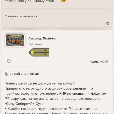
Калашніков у панічному стані...
Показать ссылки на пост
В
е
р
н
у
Александр Перижняк
т
ь
Лейтенант
с
я
к
н
Карма:
+1/-0
а
ч
а
л
Г
22 май 2026, 08:40
у
д
е
Почему китайцы не дали денег на войну?
Пришел отклик от одного из директоров заводов, что
прочитал заметку о том, почему КНР не спешит ни кредитом
РФ выручать, ни покупать газ её по евроценам, построив
«Силу Сибири-2». Суть:
- Китайцы отлично видят, что «элита» РФ хочет жить на