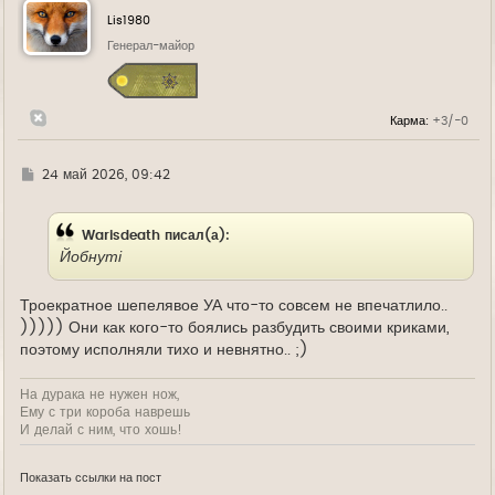
у
Lis1980
т
ь
Генерал-майор
с
я
к
н
Карма:
+3/-0
а
ч
а
л
Г
24 май 2026, 09:42
у
д
е
Warisdeath писал(а):
Йобнуті
Троекратное шепелявое УА что-то совсем не впечатлило..
))))) Они как кого-то боялись разбудить своими криками,
поэтому исполняли тихо и невнятно.. ;)
На дурака не нужен нож,
Ему с три короба наврешь
И делай с ним, что хошь!
Показать ссылки на пост