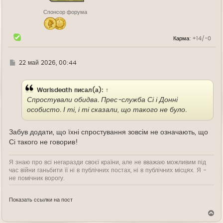
н
Спонсор форума
а
ч
а
л
Карма:
+14/-0
у
Г
22 май 2026, 00:44
д
е
Warisdeath
писал(а):
↑
Спростували обидва. Прес-служба Сі і Донні
особисто. І ті, і ті сказали, що такого не було.
Забув додати, що їхні спростування зовсім не означають, що
Сі такого не говорив!
Я знаю про всі негаразди своєї країни, але не вважаю можливим під
час війни ганьбити її ні в публічних постах, ні в публічних місцях. Я -
не помічник ворогу.
Показать ссылки на пост
В
е