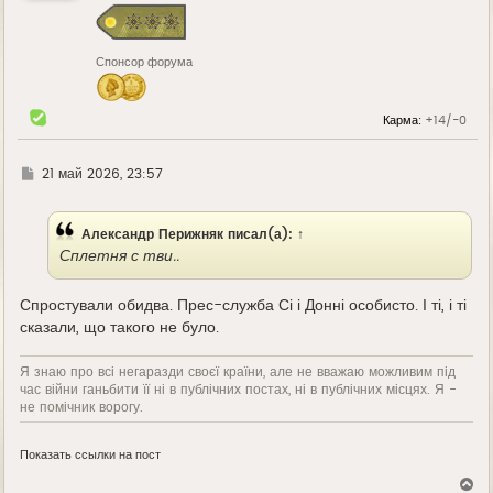
с
я
к
н
Спонсор форума
а
ч
а
л
Карма:
+14/-0
у
Г
21 май 2026, 23:57
д
е
Александр Перижняк
писал(а):
↑
Сплетня с тви..
Спростували обидва. Прес-служба Сі і Донні особисто. І ті, і ті
сказали, що такого не було.
Я знаю про всі негаразди своєї країни, але не вважаю можливим під
час війни ганьбити її ні в публічних постах, ні в публічних місцях. Я -
не помічник ворогу.
Показать ссылки на пост
В