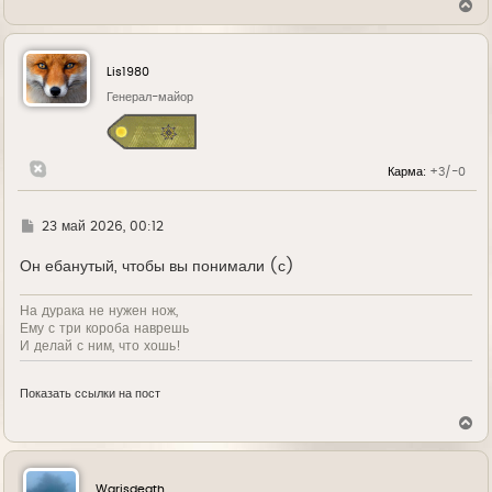
В
е
р
н
у
Lis1980
т
ь
Генерал-майор
с
я
к
н
Карма:
+3/-0
а
ч
а
л
Г
23 май 2026, 00:12
у
д
е
Он ебанутый, чтобы вы понимали (с)
На дурака не нужен нож,
Ему с три короба наврешь
И делай с ним, что хошь!
Показать ссылки на пост
В
е
р
н
у
Warisdeath