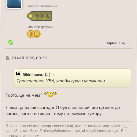
т
ь
Генерал-полковник
с
я
к
н
Спонсор форума
а
ч
а
л
Карма:
+14/-0
у
Г
23 май 2026, 00:30
д
е
Bikini
писал(а):
↑
Троекратное УВА, чтобы враги услышали
Тобто, це не мем?
Я вже це бачив сьогодні. Я був впевнений, що це мем до
чогось, чого я не знаю і тому не розумію гумору.
Я знаю про всі негаразди своєї країни, але не вважаю можливим під
час війни ганьбити її ні в публічних постах, ні в публічних місцях. Я -
не помічник ворогу.