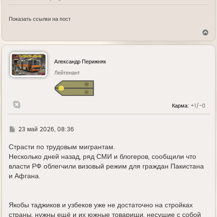
Показать ссылки на пост
В
е
р
н
у
Александр Перижняк
т
ь
Лейтенант
с
я
к
н
Карма:
+1/-0
а
ч
а
л
Г
23 май 2026, 08:36
у
д
е
Страсти по трудовым мигрантам.
Несколько дней назад, ряд СМИ и блогеров, сообщили что
власти РФ облегчили визовый режим для граждан Пакистана
и Афгана.
Якобы таджиков и узбеков уже не достаточно на стройках
страны, нужны ещё и их южные товарищи, несущие с собой