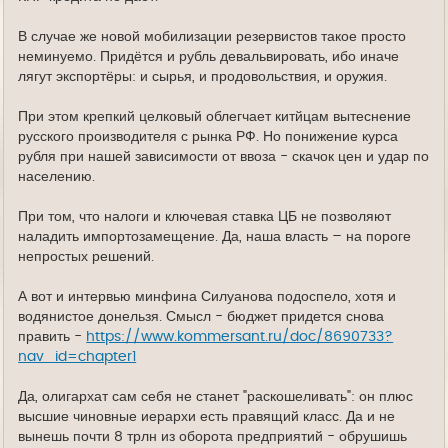
В случае же новой мобилизации резервистов такое просто
неминуемо. Придётся и рубль девальвировать, ибо иначе
лягут экспортёры: и сырья, и продовольствия, и оружия.
При этом крепкий целковый облегчает китйцам вытеснение
русского производителя с рынка РФ. Но понижение курса
рубля при нашей зависимости от ввоза - скачок цен и удар по
населению.
При том, что налоги и ключевая ставка ЦБ не позволяют
наладить импортозамещение. Да, наша власть – на пороге
непростых решений.
А вот и интервью минфина Силуанова подоспело, хотя и
водянистое донельзя. Смысл - бюджет придется снова
править -
https://www.kommersant.ru/doc/8690733?
nav_id=chapter1
Да, олигархат сам себя не станет "раскошеливать": он плюс
высшие чиновные иерархи есть правящий класс. Да и не
вынешь почти 8 трлн из оборота предприятий - обрушишь