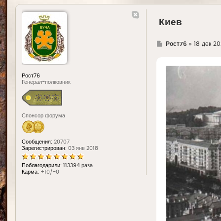
Киев
Г
Рост76
»
18 дек 202
д
е
Рост76
Генерал-полковник
Спонсор форума
Сообщения:
20707
Зарегистрирован:
03 янв 2018
Поблагодарили:
113394 раза
Карма:
+10/-0