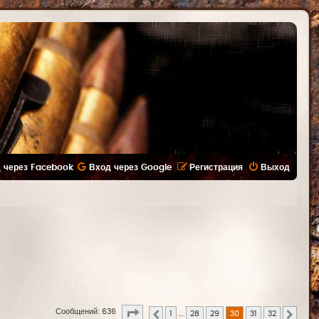
 через Facebook
Вход через Google
Регистрация
Выход
Страница
30
из
32
Сообщений: 636
1
…
28
29
30
31
32
Пред.
След.