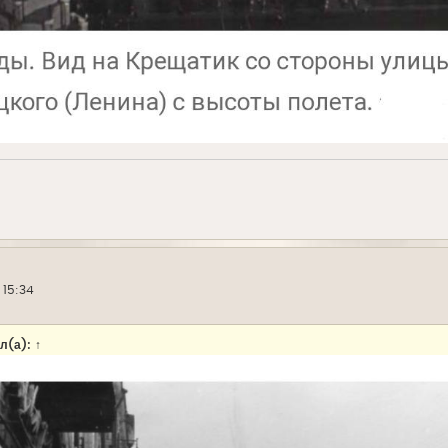
 15:34
л(а):
↑