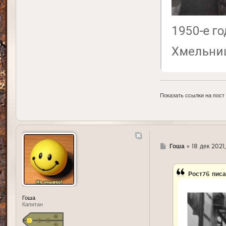
Показать ссылки на пост
Г
Гоша
»
18 дек 2021,
д
е
Рост76
писа
Гоша
Капитан