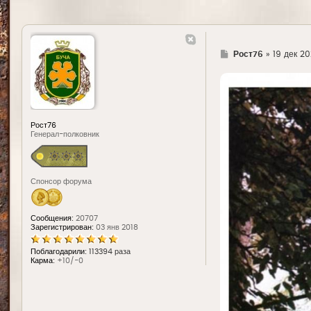
Г
Рост76
»
19 дек 202
д
е
Рост76
Генерал-полковник
Спонсор форума
Сообщения:
20707
Зарегистрирован:
03 янв 2018
Поблагодарили:
113394 раза
Карма:
+10/-0