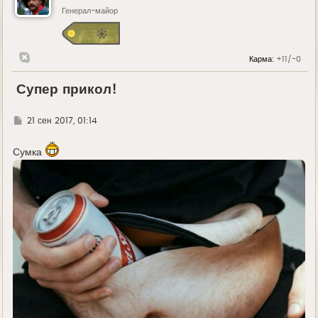
Генерал-майор
Карма:
+11/-0
Супер прикол!
Г
21 сен 2017, 01:14
д
е
Сумка