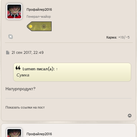
н
у
Профайлер2016
т
ь
Генерал-майор
с
я
к
н
Карма:
+19/-5
а
ч
а
л
Г
21 сен 2017, 22:49
у
д
е
Lumen
писал(а):
↑
Сумка
Натурпродукт?
Показать ссылки на пост
В
е
р
н
у
Профайлер2016
т