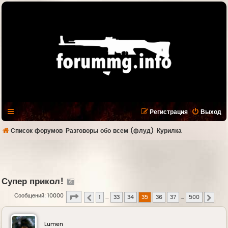
Регистрация
Выход
Список форумов
Разговоры обо всем (флуд)
Курилка
Супер прикол!
Страница
35
из
500
Сообщений: 10000
1
…
33
34
35
36
37
…
500
Пред.
След.
Lumen