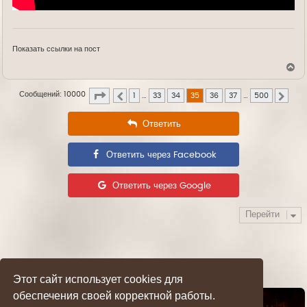
Показать ссылки на пост
В
е
р
Страница
35
из
500
Сообщений: 10000
н
1
…
33
34
35
36
37
…
500
Пред.
След.
у
т
Ответить
ь
с
я
к
Ответить через Facebook
н
а
ч
Ответить через Google
а
л
у
Перейти
Этот сайт использует cookies для
обеспечения своей корректной работы.
Список форумов