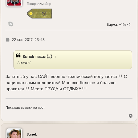
ь
Генерал-майор
с
я
к
н
Карма:
+19/-5
а
ч
а
л
Г
22 сен 2017, 23:43
у
д
е
Sanek
писал(а):
↑
Точно!
Зачетный у нас САЙТ военно-технический получается!!! С
национальным колоритом! Мне все больше и больше
нравится!!! Место ТРУДА и ОТДЫХА!!!
Показать ссылки на пост
В
е
р
н
у
Sanek
т