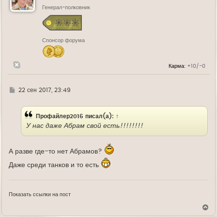
т
ь
Генерал-полковник
с
я
к
н
Спонсор форума
а
ч
а
л
Карма:
+10/-0
у
Г
22 сен 2017, 23:49
д
е
Профайлер2016
писал(а):
↑
У нас даже Абрам свой есть!!!!!!!!
А разве где-то нет Абрамов?
Даже среди танков и то есть
Показать ссылки на пост
В
е