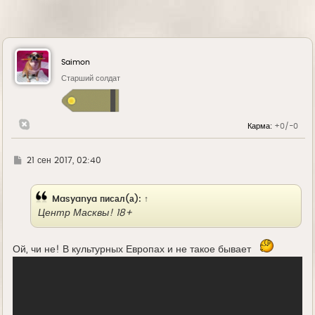
Saimon
Старший солдат
Карма:
+0/-0
Г
21 сен 2017, 02:40
д
е
Masyanya
писал(а):
↑
Центр Масквы! 18+
Ой, чи не! В культурных Европах и не такое бывает