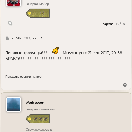
ь
Генерал-майор
с
я
к
н
Карма:
+19/-5
а
ч
а
л
Г
21 сен 2017, 22:52
у
д
е
Ленивые трахунцы!!!
Masyanya » 21 сен 2017, 20:38
БРАВО!!!!!!!!!!!!!!!!!!!!!!!!!!!!!
Показать ссылки на пост
В
е
р
н
у
Warisdeath
т
ь
Генерал-полковник
с
я
к
н
Спонсор форума
а