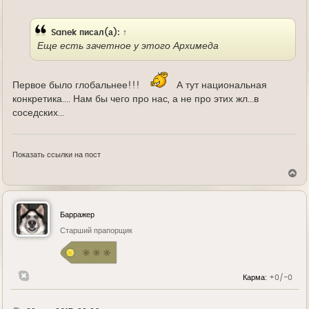
у
д
е
Sanek
писал(а):
↑
Еще есть зачетное у этого Архимеда
Первое было глобальнее!!!
А тут национальная
конкретика.... Нам бы чего про нас, а не про этих жл...в
соседских...
Показать ссылки на пост
В
е
р
н
у
Барражер
т
ь
Старший прапорщик
с
я
к
н
Карма:
+0/-0
а
ч
а
л