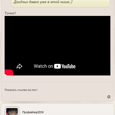
Дзидзьо давно уже в этой нише.)
Точно!
Показать ссылки на пост
В
е
р
н
у
Профайлер2016
т