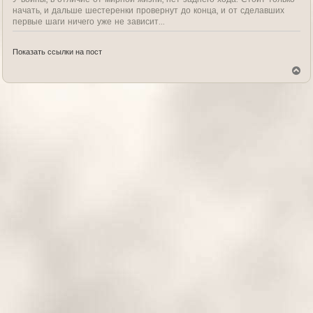
начать, и дальше шестеренки провернут до конца, и от сделавших
первые шаги ничего уже не зависит...
Показать ссылки на пост
В
е
р
н
у
т
ь
с
я
к
н
а
ч
а
л
у