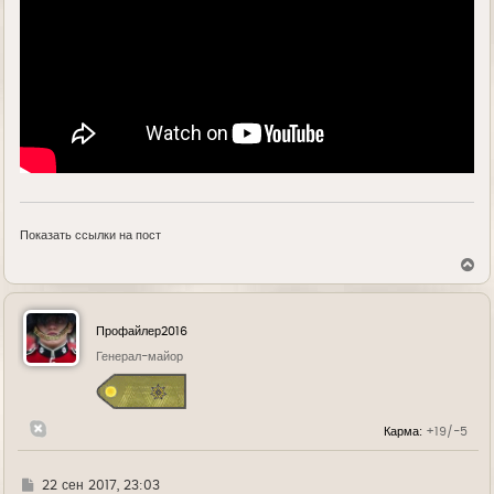
Показать ссылки на пост
В
е
р
н
у
Профайлер2016
т
ь
Генерал-майор
с
я
к
н
Карма:
+19/-5
а
ч
а
л
Г
22 сен 2017, 23:03