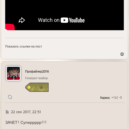
Показать ссылки на пост
В
е
р
н
у
Профайлер2016
т
ь
Генерал-майор
с
я
к
н
Карма:
+19/-5
а
ч
а
л
Г
22 сен 2017, 22:51
у
д
е
ЗАЧЕТ! Суперрррр!!!