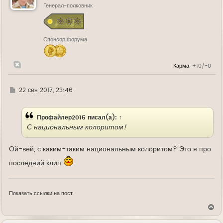
ь
Генерал-полковник
с
я
к
н
Спонсор форума
а
ч
а
л
Карма:
+10/-0
у
Г
22 сен 2017, 23:46
д
е
Профайлер2016
писал(а):
↑
С национальным колоритом!
Ой-вей, с каким-таким национальным колоритом? Это я про
последний клип
Показать ссылки на пост
В
е
р