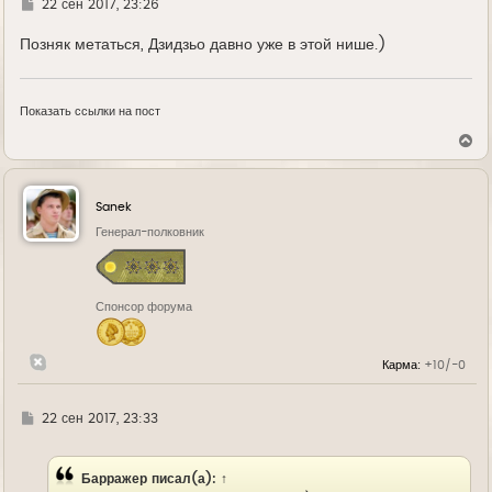
Г
22 сен 2017, 23:26
у
д
е
Позняк метаться, Дзидзьо давно уже в этой нише.)
Показать ссылки на пост
В
е
р
н
у
Sanek
т
ь
Генерал-полковник
с
я
к
н
Спонсор форума
а
ч
а
л
Карма:
+10/-0
у
Г
22 сен 2017, 23:33
д
е
Барражер
писал(а):
↑