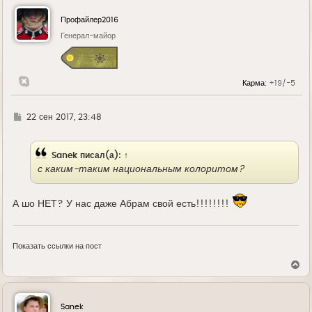
н
у
Профайлер2016
т
ь
Генерал-майор
с
я
к
н
Карма:
+19/-5
а
ч
а
л
Г
22 сен 2017, 23:48
у
д
е
Sanek
писал(а):
↑
с каким-таким национальным колоритом?
А шо НЕТ? У нас даже Абрам свой есть!!!!!!!!
Показать ссылки на пост
В
е
р
н
у
Sanek