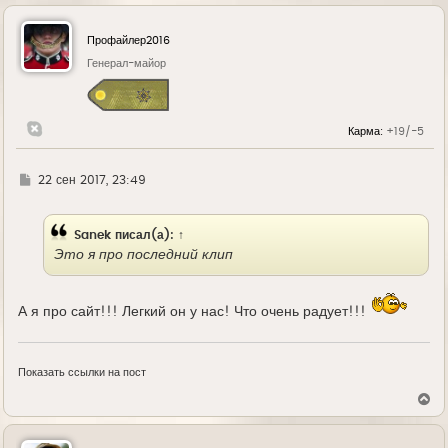
р
н
у
Профайлер2016
т
ь
Генерал-майор
с
я
к
н
Карма:
+19/-5
а
ч
а
л
Г
22 сен 2017, 23:49
у
д
е
Sanek
писал(а):
↑
Это я про последний клип
А я про сайт!!! Легкий он у нас! Что очень радует!!!
Показать ссылки на пост
В
е
р
н