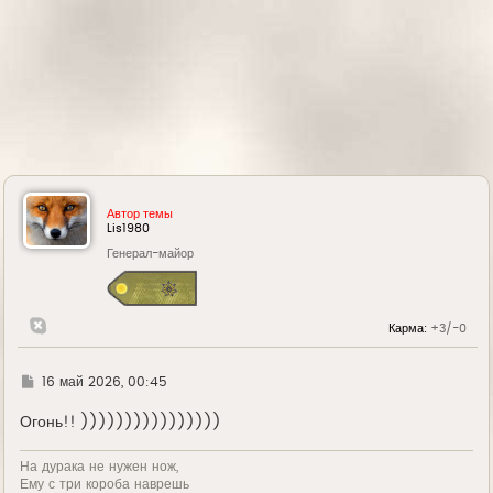
Автор темы
Lis1980
Генерал-майор
Карма:
+3/-0
Г
16 май 2026, 00:45
д
е
Огонь!! ))))))))))))))))
На дурака не нужен нож,
Ему с три короба наврешь