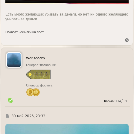
Есть много желающих убивать за деньги, но нет ни одного желающего
умирать за деньги...
Показать ссылки на пост
В
е
р
н
у
Warisdeath
т
ь
Генерал-полковник
с
я
к
н
Спонсор форума
а
ч
а
л
Карма:
+14/-0
у
Г
30 май 2026, 23:32
д
е