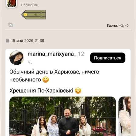
т
ь
Полковник
с
я
к
н
Карма:
+2/-0
а
ч
а
л
Г
19 май 2026, 21:39
у
д
е