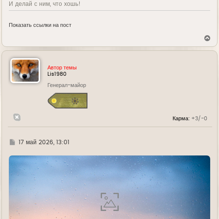
И делай с ним, что хошь!
Показать ссылки на пост
В
е
р
н
у
Автор темы
т
Lis1980
ь
Генерал-майор
с
я
к
н
а
Карма:
+3/-0
ч
а
л
у
Г
17 май 2026, 13:01
д
е