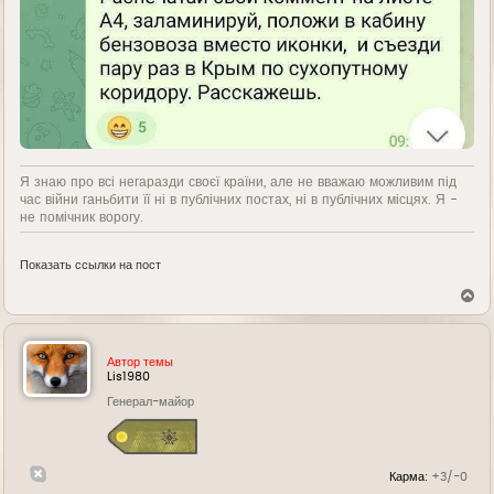
Я знаю про всі негаразди своєї країни, але не вважаю можливим під
час війни ганьбити її ні в публічних постах, ні в публічних місцях. Я -
не помічник ворогу.
Показать ссылки на пост
В
е
р
н
у
Автор темы
т
Lis1980
ь
Генерал-майор
с
я
к
н
а
Карма:
+3/-0
ч