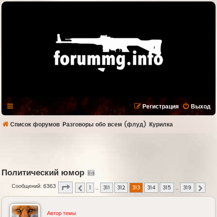
Регистрация
Выход
Список форумов
Разговоры обо всем (флуд)
Курилка
Политический юмор
Страница
313
из
319
Сообщений: 6363
1
…
311
312
313
314
315
…
319
Пред.
След.
Автор темы