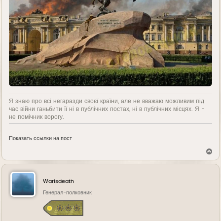
Я знаю про всі негаразди своєї країни, але не вважаю можливим під
час війни ганьбити її ні в публічних постах, ні в публічних місцях. Я -
не помічник ворогу.
Показать ссылки на пост
В
е
р
н
у
Warisdeath
т
ь
Генерал-полковник
с
я
к
н