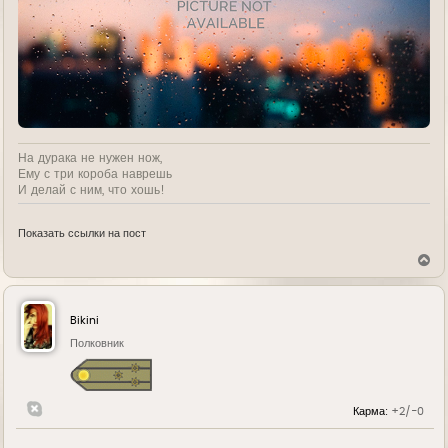
На дурака не нужен нож,
Ему с три короба наврешь
И делай с ним, что хошь!
Показать ссылки на пост
В
е
р
н
у
Bikini
т
ь
Полковник
с
я
к
н
Карма:
+2/-0
а
ч
а