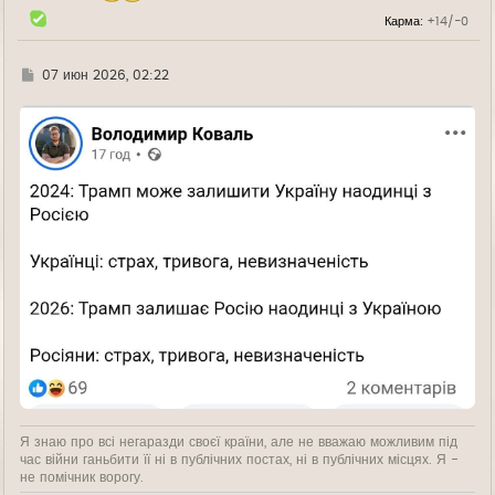
л
Карма:
+14/-0
у
Г
07 июн 2026, 02:22
д
е
Я знаю про всі негаразди своєї країни, але не вважаю можливим під
час війни ганьбити її ні в публічних постах, ні в публічних місцях. Я -
не помічник ворогу.