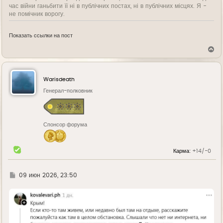
час війни ганьбити її ні в публічних постах, ні в публічних місцях. Я -
не помічник ворогу.
Показать ссылки на пост
В
е
р
н
у
Warisdeath
т
ь
Генерал-полковник
с
я
к
н
Спонсор форума
а
ч
а
л
Карма:
+14/-0
у
Г
09 июн 2026, 23:50
д
е