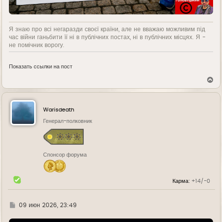
Я знаю про всі негаразди своєї країни, але не вважаю можливим під
час війни ганьбити її ні в публічних постах, ні в публічних місцях. Я -
не помічник ворогу.
Показать ссылки на пост
В
е
р
н
у
Warisdeath
т
ь
Генерал-полковник
с
я
к
н
Спонсор форума
а
ч
а
л
Карма:
+14/-0
у
Г
09 июн 2026, 23:49
д
е