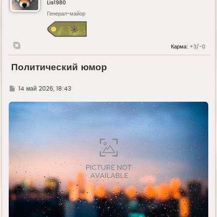
Lis1980
Генерал-майор
Карма:
+3/-0
Политический юмор
Г
14 май 2026, 18:43
д
е