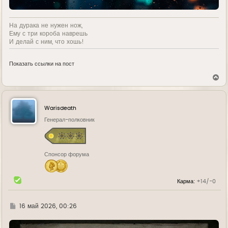
На дурака не нужен нож,
Ему с три короба наврешь
И делай с ним, что хошь!
Показать ссылки на пост
В
е
р
н
у
Warisdeath
т
ь
Генерал-полковник
с
я
к
н
Спонсор форума
а
ч
а
л
Карма:
+14/-0
у
Г
16 май 2026, 00:26
д
е