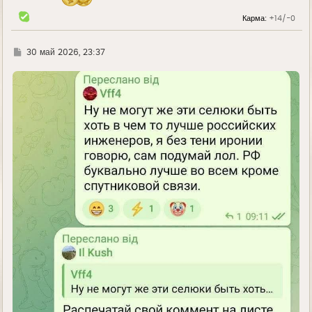
а
л
Карма:
+14/-0
у
Г
30 май 2026, 23:37
д
е