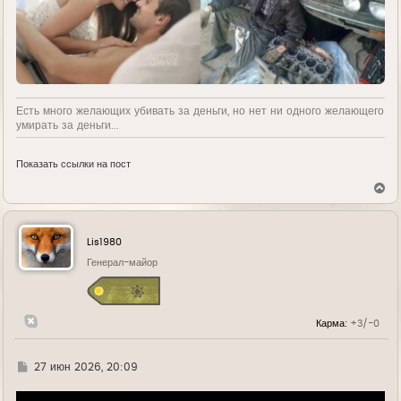
Есть много желающих убивать за деньги, но нет ни одного желающего
умирать за деньги...
Показать ссылки на пост
В
е
р
н
у
Lis1980
т
ь
Генерал-майор
с
я
к
н
Карма:
+3/-0
а
ч
а
л
Г
27 июн 2026, 20:09
у
д
е