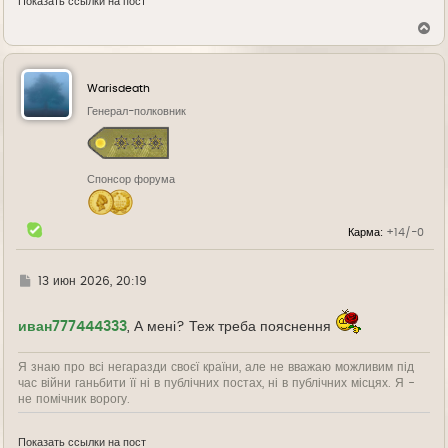
Показать ссылки на пост
В
е
р
н
у
Warisdeath
т
ь
Генерал-полковник
с
я
к
н
Спонсор форума
а
ч
а
л
Карма:
+14/-0
у
Г
13 июн 2026, 20:19
д
е
иван777444333
, А мені? Теж треба пояснення
Я знаю про всі негаразди своєї країни, але не вважаю можливим під
час війни ганьбити її ні в публічних постах, ні в публічних місцях. Я -
не помічник ворогу.
Показать ссылки на пост