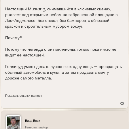
Настоящий Mustang, снимавшийся в ключевых сценах,
ржавеет под открытым небом на заброшенной площадке в
Лос-Анджелесе. Без стекол, без бамперов, с облезшей
краской и строительным мусором вокруг.
Почему?
Потому что легенда стоит миллионы, только пока никто не
видит ее настоящей.
Голливуд умеет делать лучше всех одну вещь — превращать
обычный автомобиль в культ, а затем продавать мечту
дороже самого металла.
Показать ссылки на пост
В
е
р
н
у
Влад Бевх
т
ь
Генерал-майор