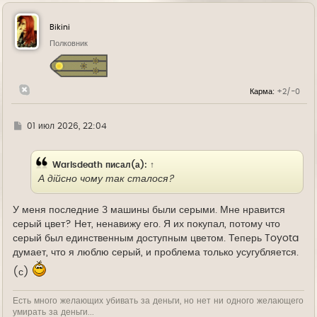
р
н
у
Bikini
т
ь
Полковник
с
я
к
н
Карма:
+2/-0
а
ч
а
л
Г
01 июл 2026, 22:04
у
д
е
Warisdeath
писал(а):
↑
А дійсно чому так сталося?
У меня последние 3 машины были серыми. Мне нравится
серый цвет? Нет, ненавижу его. Я их покупал, потому что
серый был единственным доступным цветом. Теперь Toyota
думает, что я люблю серый, и проблема только усугубляется.
(с)
Есть много желающих убивать за деньги, но нет ни одного желающего
умирать за деньги...