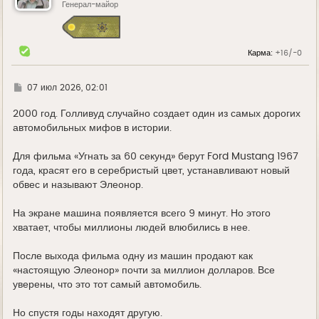
ь
Генерал-майор
с
я
к
н
Карма:
+16/-0
а
ч
а
л
Г
07 июл 2026, 02:01
у
д
е
2000 год. Голливуд случайно создает один из самых дорогих
автомобильных мифов в истории.
Для фильма «Угнать за 60 секунд» берут Ford Mustang 1967
года, красят его в серебристый цвет, устанавливают новый
обвес и называют Элеонор.
На экране машина появляется всего 9 минут. Но этого
хватает, чтобы миллионы людей влюбились в нее.
После выхода фильма одну из машин продают как
«настоящую Элеонор» почти за миллион долларов. Все
уверены, что это тот самый автомобиль.
Но спустя годы находят другую.