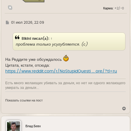
к
н
Карма:
+2/-0
а
ч
а
л
Г
01 июл 2026, 22:09
у
д
е
Bikini
писал(а):
↑
проблема только усугубляется. (с)
На Реддите уже обсуждалось
Цитата, кстати, отсюда:
https://www.reddit.com/r/NoStupidQuesti ... ore/?tl=ru
Есть много желающих убивать за деньги, но нет ни одного желающего
умирать за деньги...
Показать ссылки на пост
В
е
р
н
у
Влад Бевх
т