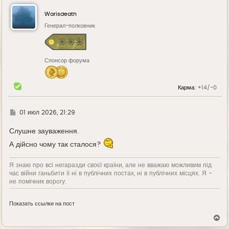
н
у
Warisdeath
т
ь
Генерал-полковник
с
я
к
н
Спонсор форума
а
ч
а
л
Карма:
+14/-0
у
Г
01 июл 2026, 21:29
д
е
Слушне зауваження.
А дійсно чому так сталося?
Я знаю про всі негаразди своєї країни, але не вважаю можливим під
час війни ганьбити її ні в публічних постах, ні в публічних місцях. Я -
не помічник ворогу.
Показать ссылки на пост
В
е