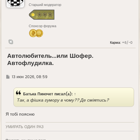
Старший модератор
Спонсор форума
Карма:
+6/-0
Автолюбитель...или Шофер.
Автофлудилка.
Г
13 июн 2026, 08:59
д
е
Батька Пиночет
писал(а):
↑
Так, а фішка гумору в чому?? Де сміятись?
Я тобі поясню
УМИРАТЬ ОДИН РАЗ