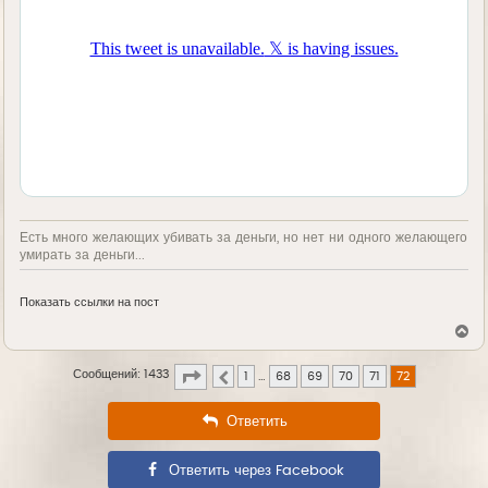
Есть много желающих убивать за деньги, но нет ни одного желающего
умирать за деньги...
Показать ссылки на пост
В
е
р
Страница
72
из
72
Сообщений: 1433
н
1
…
68
69
70
71
72
Пред.
у
т
Ответить
ь
с
я
к
Ответить через Facebook
н