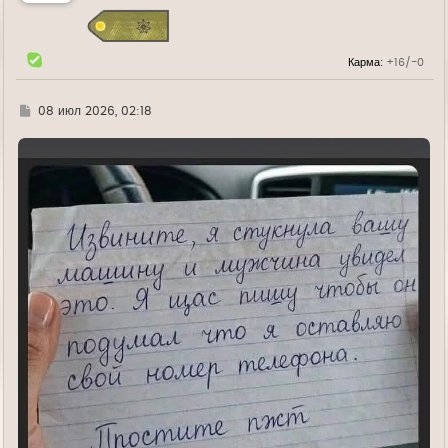
с
я
к
н
Карма:
+16/-0
а
ч
а
л
Г
08 июл 2026, 02:18
у
д
е