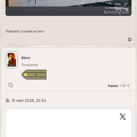
Показать ссылки на пост
В
е
р
н
у
Bikini
т
ь
Полковник
с
я
к
н
Карма:
+2/-0
а
ч
а
л
Г
10 июл 2026, 22:54
у
д
е