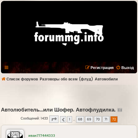
Регистрация
Выход
Список форумов
Разговоры обо всем (флуд)
Автомобили
Автолюбитель...или Шофер. Автофлудилка.
Страница
72
из
72
Сообщений: 1433
1
…
68
69
70
71
72
Пред.
иван777444333