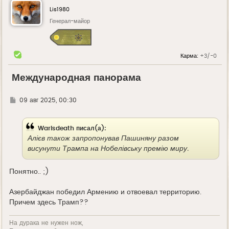
Lis1980
Генерал-майор
Карма:
+3/-0
Международная панорама
Г
09 авг 2025, 00:30
д
е
Warisdeath писал(а):
Алієв також запропонував Пашиняну разом
висунути Трампа на Нобелівську премію миру.
Понятно.. ;)
Азербайджан победил Армению и отвоевал территорию.
Причем здесь Трамп??
На дурака не нужен нож,