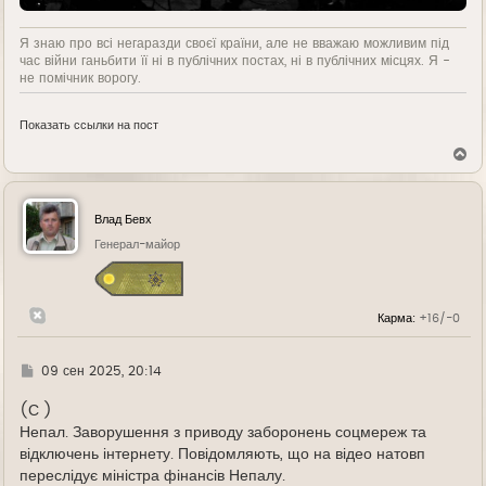
Я знаю про всі негаразди своєї країни, але не вважаю можливим під
час війни ганьбити її ні в публічних постах, ні в публічних місцях. Я -
не помічник ворогу.
Показать ссылки на пост
В
е
р
н
у
Влад Бевх
т
ь
Генерал-майор
с
я
к
н
Карма:
+16/-0
а
ч
а
л
Г
09 сен 2025, 20:14
у
д
е
(С )
Непал. Заворушення з приводу заборонень соцмереж та
відключень інтернету. Повідомляють, що на відео натовп
переслідує міністра фінансів Непалу.