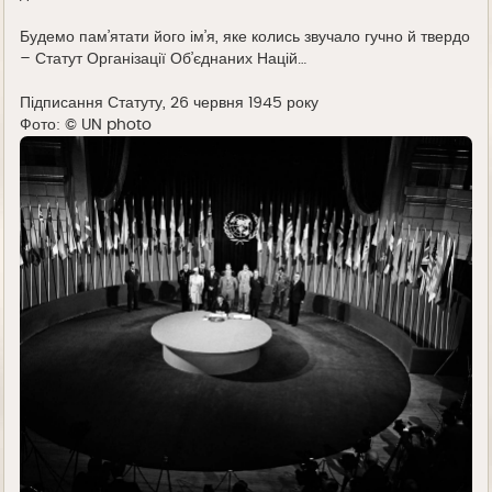
Будемо пам’ятати його ім’я, яке колись звучало гучно й твердо
– Статут Організації Об’єднаних Націй…
Підписання Статуту, 26 червня 1945 року
Фото: © UN photo