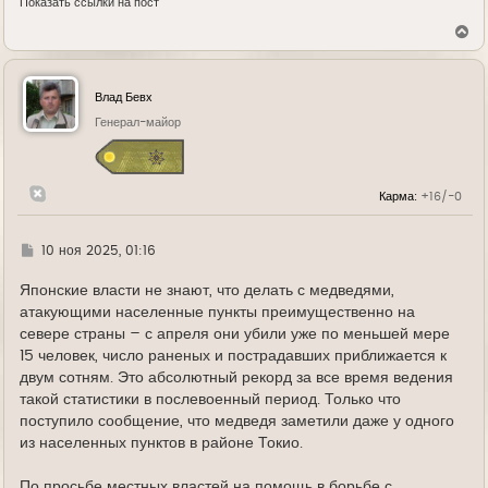
Показать ссылки на пост
В
е
р
н
у
Влад Бевх
т
ь
Генерал-майор
с
я
к
н
Карма:
+16/-0
а
ч
а
л
Г
10 ноя 2025, 01:16
у
д
е
Японские власти не знают, что делать с медведями,
атакующими населенные пункты преимущественно на
севере страны – с апреля они убили уже по меньшей мере
15 человек, число раненых и пострадавших приближается к
двум сотням. Это абсолютный рекорд за все время ведения
такой статистики в послевоенный период. Только что
поступило сообщение, что медведя заметили даже у одного
из населенных пунктов в районе Токио.
По просьбе местных властей на помощь в борьбе с