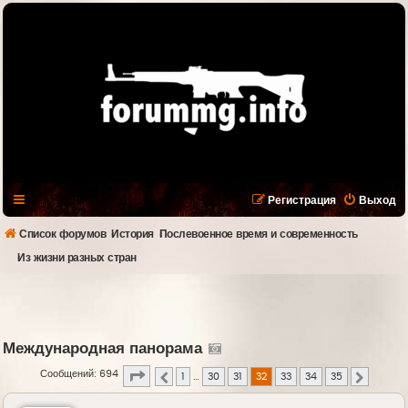
Регистрация
Выход
Список форумов
История
Послевоенное время и современность
Из жизни разных стран
Международная панорама
Страница
32
из
35
Сообщений: 694
1
…
30
31
32
33
34
35
Пред.
След.