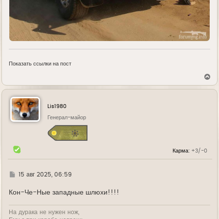
Показать ссылки на пост
В
е
р
н
у
Lis1980
т
ь
Генерал-майор
с
я
к
н
Карма:
+3/-0
а
ч
а
л
Г
15 авг 2025, 06:59
у
д
е
Кон-Че-Ные западные шлюхи!!!!
На дурака не нужен нож,