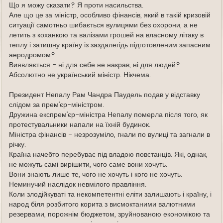
Що я можу сказати? Я проти насильства.
Але що це за міністр, особливо фінансів, який в такій кризовій
ситуації самотньо шибається вулицями без охорони, а не
летить з коханкою та валізами грошей на власному літаку в
теплу і затишну країну із заздалегідь підготовленим запасним
аеродромом?
Виявляється - ні для себе не накрав, ні для людей?
Абсолютно не український міністр. Нікчема.
Президент Непалу Рам Чандра Паудель подав у відставку
слідом за прем'єр-міністром.
Дружина експрем'єр-міністра Непалу померла після того, як
протестувальники напали на їхній будинок.
Міністра фінансів - незрозуміло, гнали по вулиці та загнали в
річку.
Країна начебто перебуває під владою повстанців. Які, однак,
не можуть самі вирішити, чого саме вони хочуть.
Вони знають лише те, чого не хочуть і кого не хочуть.
Неминучий наслідок невмілого правління.
Коли злодійкуваті та некомпетентні еліти залишають і країну, і
народ біля розбитого корита з висмоктаними валютними
резервами, порожнім бюджетом, зруйнованою економікою та