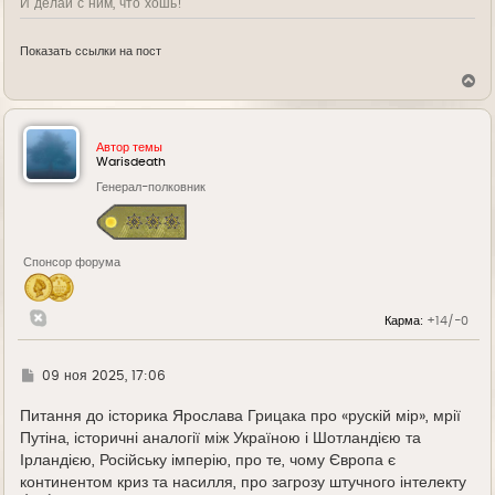
И делай с ним, что хошь!
Показать ссылки на пост
В
е
р
н
у
Автор темы
т
Warisdeath
ь
Генерал-полковник
с
я
к
н
а
Спонсор форума
ч
а
л
у
Карма:
+14/-0
Г
09 ноя 2025, 17:06
д
е
Питання до історика Ярослава Грицака про «рускій мір», мрії
Путіна, історичні аналогії між Україною і Шотландією та
Ірландією, Російську імперію, про те, чому Європа є
континентом криз та насилля, про загрозу штучного інтелекту