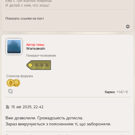
Ему с три короба наврешь
И делай с ним, что хошь!
Показать ссылки на пост
В
е
р
н
у
Автор темы
т
Warisdeath
ь
Генерал-полковник
с
я
к
н
а
Спонсор форума
ч
а
л
у
Карма:
+14/-0
Г
15 авг 2025, 22:42
д
е
Вже дозволили. Громадськість дотисла.
Зараз викручуються з поясненням ті, що забороняли.