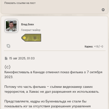
Показать ссылки на пост
В
е
р
н
у
Влад Бевх
т
ь
Генерал-майор
с
я
к
н
Карма:
+16/-0
а
ч
а
л
Г
15 авг 2025, 01:03
у
д
е
(С)
Кинофестиваль в Канаде отменил показ фильма о 7 октября
2023.
Потому что часть фильма – съёмки видеокамер самих
террористов, а Хамас не дал разрешения их использовать.
Представляете, кадры из Бухенвальда не стали бы
показывать из-за отсутствия разрешения управления