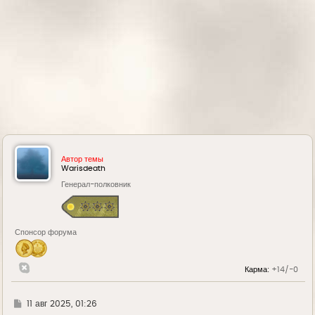
Автор темы
Warisdeath
Генерал-полковник
Спонсор форума
Карма:
+14/-0
Г
11 авг 2025, 01:26
д