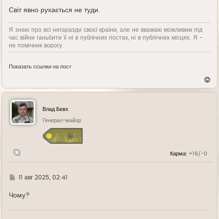
е
Світ явно рухається не туди.
Я знаю про всі негаразди своєї країни, але не вважаю можливим під
час війни ганьбити її ні в публічних постах, ні в публічних місцях. Я -
не помічник ворогу.
Показать ссылки на пост
В
е
р
н
у
Влад Бевх
т
ь
Генерал-майор
с
я
к
н
Карма:
+16/-0
а
ч
а
л
Г
11 авг 2025, 02:41
у
д
е
Чому?