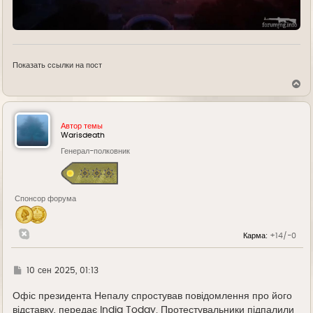
Показать ссылки на пост
В
е
р
н
у
Автор темы
т
Warisdeath
ь
Генерал-полковник
с
я
к
н
а
Спонсор форума
ч
а
л
у
Карма:
+14/-0
Г
10 сен 2025, 01:13
д
е
Офіс президента Непалу спростував повідомлення про його
відставку, передає India Today. Протестувальники підпалили