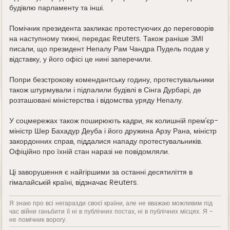
будівлю парламенту та інші.
Помічник президента закликає протестуючих до переговорів
на наступному тижні, передає Reuters. Також раніше ЗМІ
писали, що президент Непалу Рам Чандра Пудель подав у
відставку, у його офісі це нині заперечили.
Попри безстрокову комендантську годину, протестувальники
також штурмували і підпалили будівлі в Сінга Дурбарі, де
розташовані міністерства і відомства уряду Непалу.
У соцмережах також поширюють кадри, як колишній прем'єр-
міністр Шер Бахадур Деуба і його дружина Арзу Рана, міністр
закордонних справ, піддалися нападу протестувальників.
Офіційно про їхній стан наразі не повідомляли.
Ці заворушення є найгіршими за останні десятиліття в
гімалайській країні, відзначає Reuters.
Я знаю про всі негаразди своєї країни, але не вважаю можливим під
час війни ганьбити її ні в публічних постах, ні в публічних місцях. Я -
не помічник ворогу.