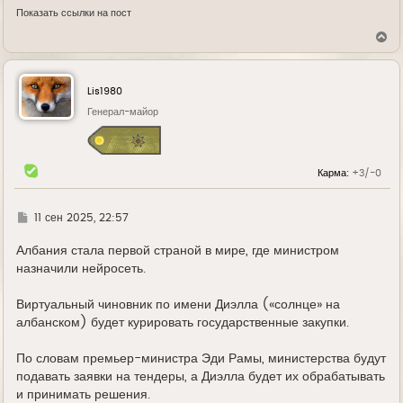
Показать ссылки на пост
В
е
р
н
у
Lis1980
т
ь
Генерал-майор
с
я
к
н
Карма:
+3/-0
а
ч
а
л
Г
11 сен 2025, 22:57
у
д
е
Албания стала первой страной в мире, где министром
назначили нейросеть.
Виртуальный чиновник по имени Диэлла («солнце» на
албанском) будет курировать государственные закупки.
По словам премьер-министра Эди Рамы, министерства будут
подавать заявки на тендеры, а Диэлла будет их обрабатывать
и принимать решения.