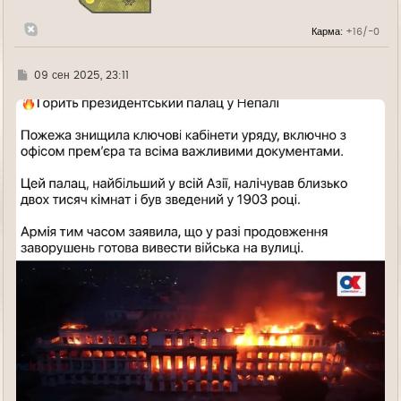
к
н
Карма:
+16/-0
а
ч
а
л
Г
09 сен 2025, 23:11
у
д
е