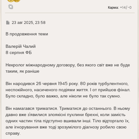
л
у
Карма:
+14/-0
Г
23 авг 2025, 23:58
д
е
В продовження теми
Валерій Чалий
8 серпня ФБ
Некролог міжнародному договору, без якого світ вже не буде
таким, як раніше
Він народився 26 червня 1945 року. 80 років турбулентного,
неспокійного, насиченого подіями життя. І от прийшов фінал.
Було складно, було важко, але ніколи не було так сумно.
Він намагався триматися. Триматися до останнього. В ньому
давно вже з’явилися злоякісні пухлини брехні, коли замість
одних частин тіла підступно вшивали інші. Тіло відторгало їх,
але ігнорування вже тоді зрозумілого діагнозу робило свою
справу.