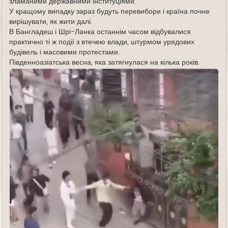
зламаними державними інституціями.
У кращому випадку зараз будуть перевибори і країна почне
вирішувати, як жити далі.
В Бангладеш і Шрі-Ланка останнім часом відбувалися
практично ті ж події з втечею влади, штурмом урядових
будівель і масовими протестами.
Південноазіатська весна, яка затягнулася на кілька років.