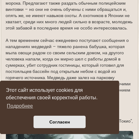
морока. Предлагают также раздать обычным полицейским
винтовки – но они не очень обучены с ними обращаться и,
опять же, не имеют навыков охоты. А охотников в Японии не
хватает, среди них много людей сильно в возрасте, молодежь
этой забавой в последнее время не особо интересовалась.
А тем временем сейчас ежедневно поступают сообщения о
нападениях медведей – тяжело ранена бабушка, которая
мыла овощи радом со своим сельским домом, на другого
человека напали, когда он мирно шел с работы домой в
сумерках, убит сотрудник гостиницы, который готовил для
постояльцев бассейн под открытым небом с водой из
горячего источника. Медведь даже залез на парковку
гигантского развлекательного центра с боулингом и прочими
Этот сайт использует cookies для
удовольствиями в самом центре города Акита c населением
300,5 тыс. человек – история происходила в паре
обеспечения своей корректной работы.
километров от его муниципалитета.
Подробнее
(О причинах активизации медведей почитайте, если
интересно, чуть ранее в моем ТГ-канале "Головнин из Токио",
Согласен
просто по поисковому слову «медведи»)