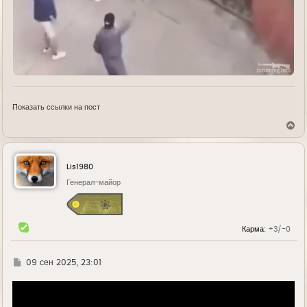
Показать ссылки на пост
В
е
р
н
у
Lis1980
т
ь
Генерал-майор
с
я
к
н
Карма:
+3/-0
а
ч
а
л
Г
09 сен 2025, 23:01
у
д
е