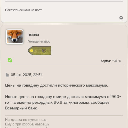
Показать ссылки на пост
В
е
р
н
у
Lis1980
т
ь
Генерал-майор
с
я
к
н
Карма:
+3/-0
а
ч
а
л
Г
05 окт 2025, 22:51
у
д
е
Цены на говядину достигли исторического максимума.
Новые цены на говядину в мире достигли максимума с 1960-
го - а именно рекордных $6,9 за килограмм, сообщает
Всемирный банк.
На дурака не нужен нож,
Ему с три короба наврешь