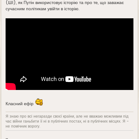
(ШІ), як Путін використовує історію та про те, що заважає
сучасним політикам увійти в історію.
Класний ефір
Я знаю про всі негаразди своєї країни, але не вважаю можливим під
час війни ганьбити її ні в публічних постах, ні в публічних місцях. Я -
не помічник ворогу.