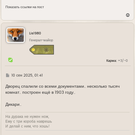
Показать ссылки на пост
В
е
р
н
у
Lis1980
т
ь
Генерал-майор
с
я
к
н
Карма:
+3/-0
а
ч
а
л
Г
10 сен 2025, 01:41
у
д
е
Дворец спалили со всеми документами.. несколько тысяч
комнат.. построен ещё в 1903 году..
Дикари..
На дурака не нужен нож,
Ему с три короба наврешь
И делай с ним, что хошь!