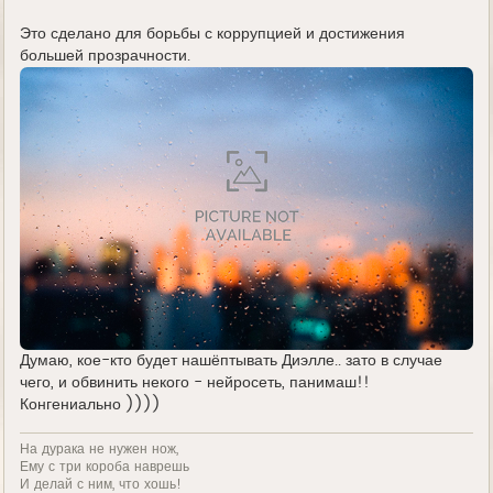
Это сделано для борьбы с коррупцией и достижения
большей прозрачности.
Думаю, кое-кто будет нашёптывать Диэлле.. зато в случае
чего, и обвинить некого - нейросеть, панимаш!!
Конгениально ))))
На дурака не нужен нож,
Ему с три короба наврешь
И делай с ним, что хошь!