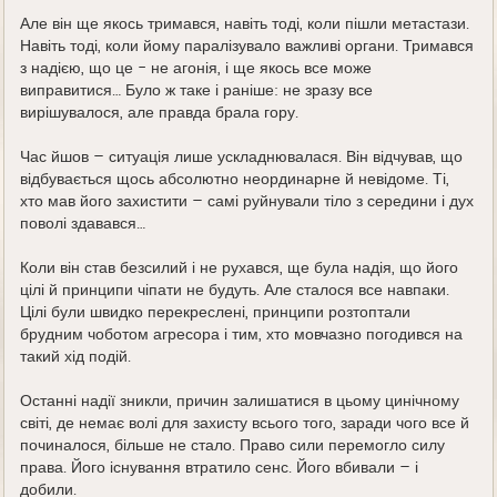
Але він ще якось тримався, навіть тоді, коли пішли метастази.
Навіть тоді, коли йому паралізувало важливі органи. Тримався
з надією, що це - не агонія, і ще якось все може
виправитися… Було ж таке і раніше: не зразу все
вирішувалося, але правда брала гору.
Час йшов – ситуація лише ускладнювалася. Він відчував, що
відбувається щось абсолютно неординарне й невідоме. Ті,
хто мав його захистити – самі руйнували тіло з середини і дух
поволі здавався…
Коли він став безсилий і не рухався, ще була надія, що його
цілі й принципи чіпати не будуть. Але сталося все навпаки.
Цілі були швидко перекреслені, принципи розтоптали
брудним чоботом агресора і тим, хто мовчазно погодився на
такий хід подій.
Останні надії зникли, причин залишатися в цьому цинічному
світі, де немає волі для захисту всього того, заради чого все й
починалося, більше не стало. Право сили перемогло силу
права. Його існування втратило сенс. Його вбивали – і
добили.