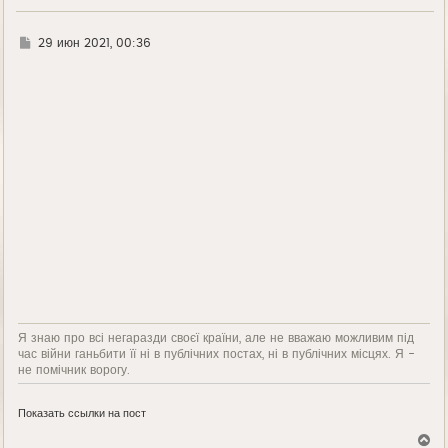
Г
29 июн 2021, 00:36
д
е
Я знаю про всі негаразди своєї країни, але не вважаю можливим під
час війни ганьбити її ні в публічних постах, ні в публічних місцях. Я -
не помічник ворогу.
Показать ссылки на пост
В