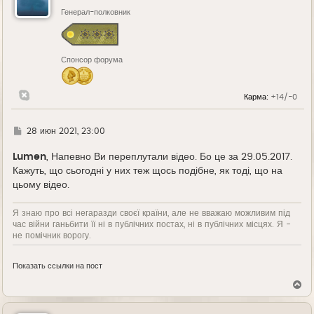
т
ь
Генерал-полковник
с
я
к
н
Спонсор форума
а
ч
а
л
Карма:
+14/-0
у
Г
28 июн 2021, 23:00
д
е
Lumen
, Напевно Ви переплутали відео. Бо це за 29.05.2017.
Кажуть, що сьогодні у них теж щось подібне, як тоді, що на
цьому відео.
Я знаю про всі негаразди своєї країни, але не вважаю можливим під
час війни ганьбити її ні в публічних постах, ні в публічних місцях. Я -
не помічник ворогу.
Показать ссылки на пост
В
е
р
н