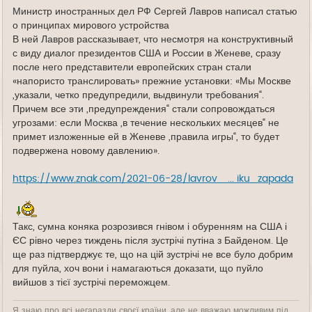
Министр иностранных дел РФ Сергей Лавров написал статью
о принципах мирового устройства
В ней Лавров рассказывает, что несмотря на конструктивный
с виду диалог президентов США и России в Женеве, сразу
после него представители европейских стран стали
«напористо транслировать» прежние установки: «Мы Москве
„указали, четко предупредили, выдвинули требования“.
Причем все эти „предупреждения“ стали сопровождаться
угрозами: если Москва „в течение нескольких месяцев“ не
примет изложенные ей в Женеве „правила игры“, то будет
подвержена новому давлению».
https://www.znak.com/2021-06-28/lavrov_ ... iku_zapada
Такс, сумна коняка розрозився гнівом і обуренням на США і
ЄС рівно через тиждень після зустрічі путіна з Байденом. Це
ще раз підтверджує те, що на цій зустрічі не все було добрим
для пуйла, хоч вони і намагаються доказати, що пуйло
вийшов з тієї зустрічі переможцем.
Я знаю про всі негаразди своєї країни, але не вважаю можливим під