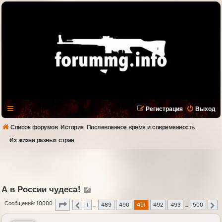
Регистрация
Выход
Список форумов
История
Послевоенное время и современность
Из жизни разных стран
А в России чудеса!
Страница
491
из
500
Сообщений: 10000
1
…
489
490
491
492
493
…
500
Пред.
С