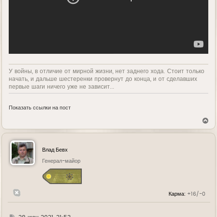
У войны, в отличие от мирной жизни, нет заднего хода. Стоит только
начать, и дальше шестеренки провернут до конца, и от сделавших
первые шаги ничего уже не зависит...
Показать ссылки на пост
В
е
р
н
у
Влад Бевх
т
ь
Генерал-майор
с
я
к
н
Карма:
+16/-0
а
ч
а
л