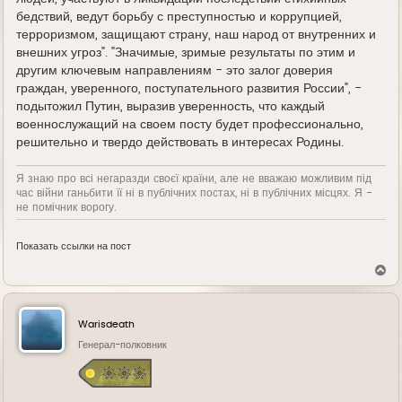
бедствий, ведут борьбу с преступностью и коррупцией,
терроризмом, защищают страну, наш народ от внутренних и
внешних угроз". "Значимые, зримые результаты по этим и
другим ключевым направлениям - это залог доверия
граждан, уверенного, поступательного развития России", -
подытожил Путин, выразив уверенность, что каждый
военнослужащий на своем посту будет профессионально,
решительно и твердо действовать в интересах Родины.
Я знаю про всі негаразди своєї країни, але не вважаю можливим під
час війни ганьбити її ні в публічних постах, ні в публічних місцях. Я -
не помічник ворогу.
Показать ссылки на пост
В
е
р
н
у
Warisdeath
т
ь
Генерал-полковник
с
я
к
н