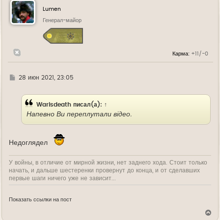
у
Lumen
т
ь
Генерал-майор
с
я
к
н
Карма:
+11/-0
а
ч
а
л
Г
28 июн 2021, 23:05
у
д
е
Warisdeath
писал(а):
↑
Напевно Ви переплутали відео.
Недоглядел
У войны, в отличие от мирной жизни, нет заднего хода. Стоит только
начать, и дальше шестеренки провернут до конца, и от сделавших
первые шаги ничего уже не зависит...
Показать ссылки на пост
В
е