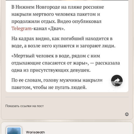
Показать ссылки на пост
В
е
р
н
у
Warisdeath