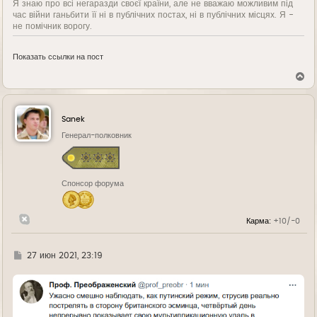
Я знаю про всі негаразди своєї країни, але не вважаю можливим під
час війни ганьбити її ні в публічних постах, ні в публічних місцях. Я -
не помічник ворогу.
Показать ссылки на пост
В
е
р
н
у
Sanek
т
ь
Генерал-полковник
с
я
к
н
Спонсор форума
а
ч
а
л
Карма:
+10/-0
у
Г
27 июн 2021, 23:19
д
е