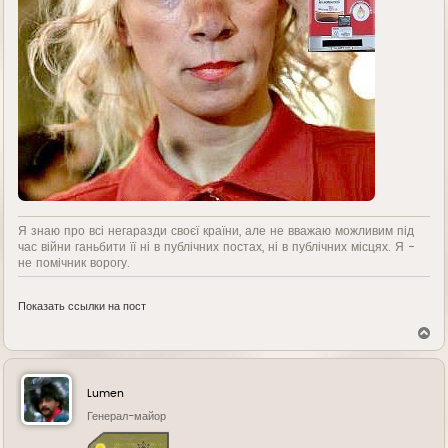
Я знаю про всі негаразди своєї країни, але не вважаю можливим під
час війни ганьбити її ні в публічних постах, ні в публічних місцях. Я -
не помічник ворогу.
Показать ссылки на пост
В
е
р
н
у
Lumen
т
ь
Генерал-майор
с
я