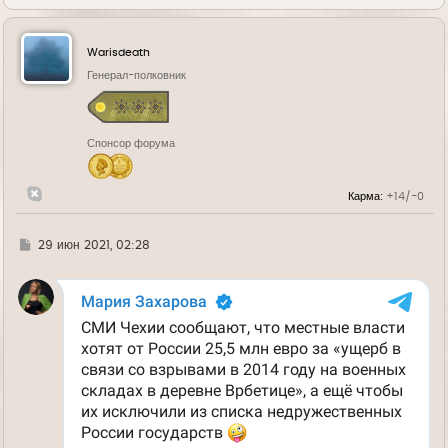
е
р
н
у
Warisdeath
т
ь
Генерал-полковник
с
я
к
н
Спонсор форума
а
ч
а
л
Карма:
+14/-0
у
Г
29 июн 2021, 02:28
д
е