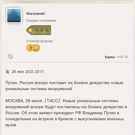
р
н
у
Warisdeath
т
ь
Генерал-полковник
с
я
к
н
Спонсор форума
а
ч
а
л
Карма:
+14/-0
у
Г
28 июн 2021, 23:17
д
е
Путин: Россия вскоре поставит на боевое дежурство новые
уникальные системы вооружений
МОСКВА, 28 июня. /ТАСС/. Новые уникальные системы
вооружений вскоре будут поставлены на боевое дежурство в
России. Об этом заявил президент РФ Владимир Путин в
понедельник на встрече в Кремле с выпускниками военных
вузов.