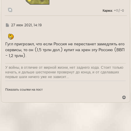
к
н
Карма:
+11/-0
а
ч
а
л
Г
27 июн 2021, 14:19
у
д
е
Гугл пригрозил, что если Россия не перестанет замедлять его
сервисы, то он (1,5 трлн дол.) купит на хрен эту Россию (ВВП
- 1,2 трлн).
У войны, в отличие от мирной жизни, нет заднего хода. Стоит только
начать, и дальше шестеренки провернут до конца, и от сделавших
первые шаги ничего уже не зависит...
Показать ссылки на пост
В
е
р
н
у
т
ь
с
я