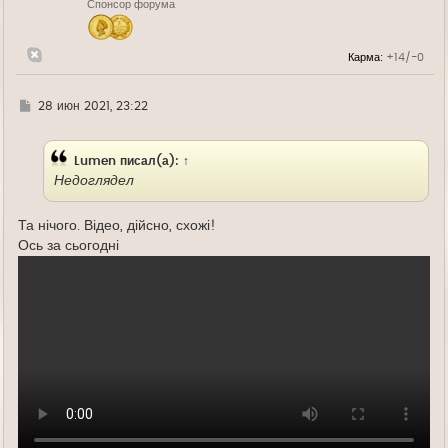
Спонсор форума
а
ч
а
л
Карма:
+14/-0
у
Г
28 июн 2021, 23:22
д
е
Lumen
писал(а):
↑
Недоглядел
Та нічого. Відео, дійсно, схожі!
Ось за сьогодні