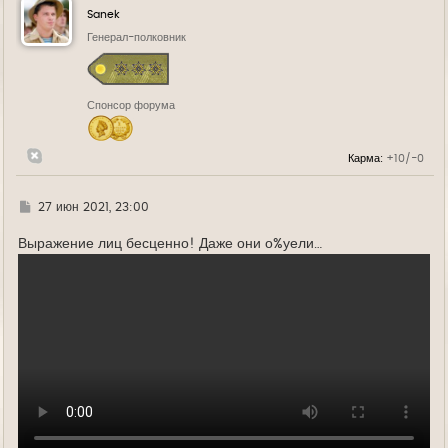
у
Sanek
т
ь
Генерал-полковник
с
я
к
н
Спонсор форума
а
ч
а
л
Карма:
+10/-0
у
Г
27 июн 2021, 23:00
д
е
Выражение лиц бесценно! Даже они о%уели…