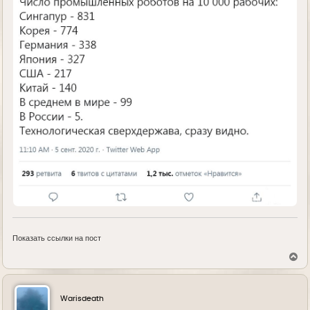
Показать ссылки на пост
В
е
р
н
у
Warisdeath
т