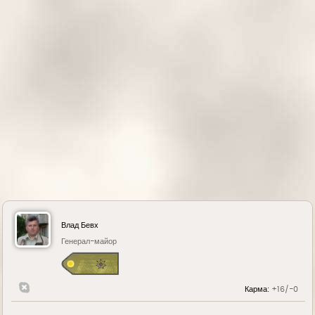
к
н
а
ч
а
л
у
Влад Бевх
Генерал-майор
Карма:
+16/-0