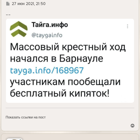
Г
27 июн 2021, 21:50
д
е
--
Показать ссылки на пост
В
е
р
н