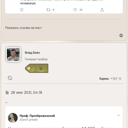
Показать ссылки на пост
В
е
р
н
у
Влад Бевх
т
ь
Генерал-майор
с
я
к
н
Карма:
+16/-0
а
ч
а
л
Г
28 июн 2021, 04:18
у
д
е
-