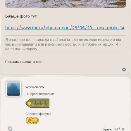
Більше фото тут:
https://www.rbc.ru/photoreport/28/06/20 ... om_main_14
Я знаю про всі негаразди своєї країни, але не вважаю можливим під
час війни ганьбити її ні в публічних постах, ні в публічних місцях. Я -
не помічник ворогу.
Показать ссылки на пост
В
е
р
н
у
Warisdeath
т
ь
Генерал-полковник
с
я
к
н
Спонсор форума
а
ч
а
л
Карма:
+14/-0
у