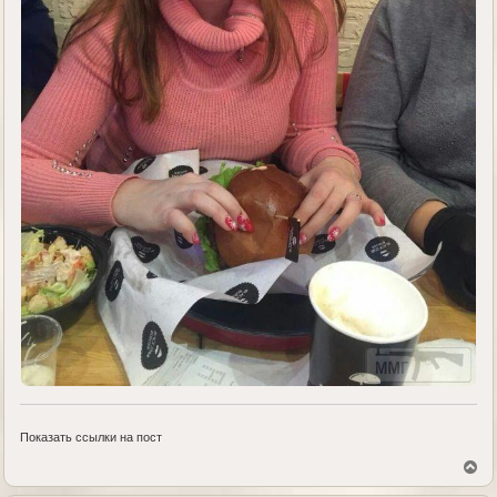
Показать ссылки на пост
В
е