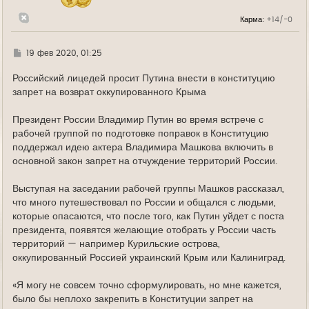
а
л
Карма:
+14/-0
у
Г
19 фев 2020, 01:25
д
е
Российский лицедей просит Путина внести в конституцию
запрет на возврат оккупированного Крыма
Президент России Владимир Путин во время встрече с
рабочей группой по подготовке поправок в Конституцию
поддержал идею актера Владимира Машкова включить в
основной закон запрет на отчуждение территорий России.
Выступая на заседании рабочей группы Машков рассказал,
что много путешествовал по России и общался с людьми,
которые опасаются, что после того, как Путин уйдет с поста
президента, появятся желающие отобрать у России часть
территорий — например Курильские острова,
оккупированный Россией украинский Крым или Калиниград.
«Я могу не совсем точно сформулировать, но мне кажется,
было бы неплохо закрепить в Конституции запрет на