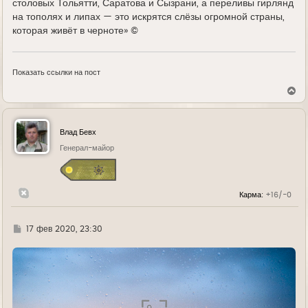
столовых Тольятти, Саратова и Сызрани, а переливы гирлянд
на тополях и липах — это искрятся слёзы огромной страны,
которая живёт в черноте» ©
Показать ссылки на пост
В
е
р
н
у
Влад Бевх
т
ь
Генерал-майор
с
я
к
н
Карма:
+16/-0
а
ч
а
л
Г
17 фев 2020, 23:30
у
д
е