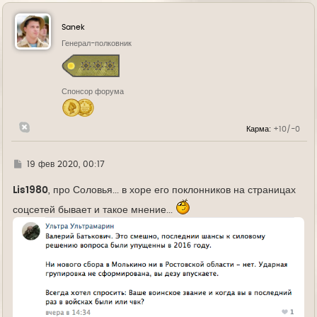
р
н
у
Sanek
т
ь
Генерал-полковник
с
я
к
н
Спонсор форума
а
ч
а
л
Карма:
+10/-0
у
Г
19 фев 2020, 00:17
д
е
Lis1980
, про Соловья... в хоре его поклонников на страницах
соцсетей бывает и такое мнение...