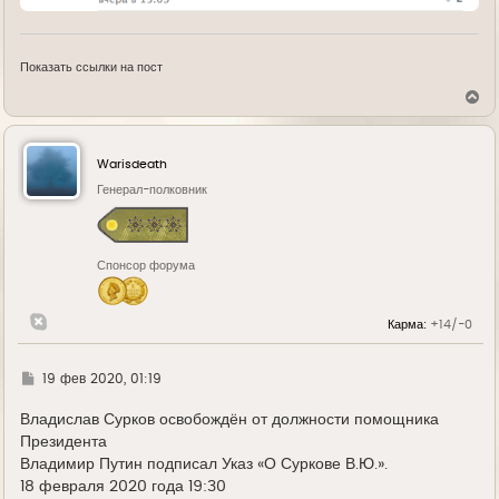
Показать ссылки на пост
В
е
р
н
у
Warisdeath
т
ь
Генерал-полковник
с
я
к
н
Спонсор форума
а
ч
а
л
Карма:
+14/-0
у
Г
19 фев 2020, 01:19
д
е
Владислав Сурков освобождён от должности помощника
Президента
Владимир Путин подписал Указ «О Суркове В.Ю.».
18 февраля 2020 года 19:30