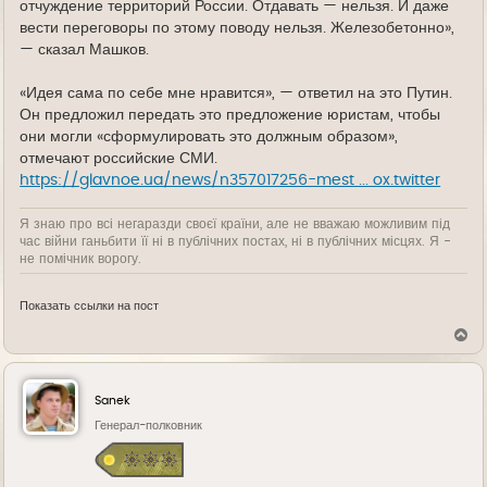
отчуждение территорий России. Отдавать — нельзя. И даже
вести переговоры по этому поводу нельзя. Железобетонно»,
— сказал Машков.
«Идея сама по себе мне нравится», — ответил на это Путин.
Он предложил передать это предложение юристам, чтобы
они могли «сформулировать это должным образом»,
отмечают российские СМИ.
https://glavnoe.ua/news/n357017256-mest ... ox.twitter
Я знаю про всі негаразди своєї країни, але не вважаю можливим під
час війни ганьбити її ні в публічних постах, ні в публічних місцях. Я -
не помічник ворогу.
Показать ссылки на пост
В
е
р
н
у
Sanek
т
ь
Генерал-полковник
с
я
к
н