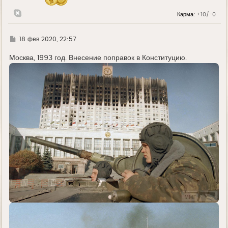
а
л
Карма:
+10/-0
у
Г
18 фев 2020, 22:57
д
е
Москва, 1993 год. Внесение поправок в Конституцию.