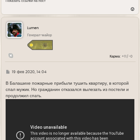
Показать ссылки на пост
В
е
р
н
у
Lumen
т
ь
Генерал-майор
с
я
к
н
Карма:
+11/-0
а
ч
а
л
Г
19 фев 2020, 14:04
у
д
е
В Балашихе пожарные прибыли тушить квартиру, в которой
спал мужик. Но гражданин отказался вылезать из постели и
продолжил спать.