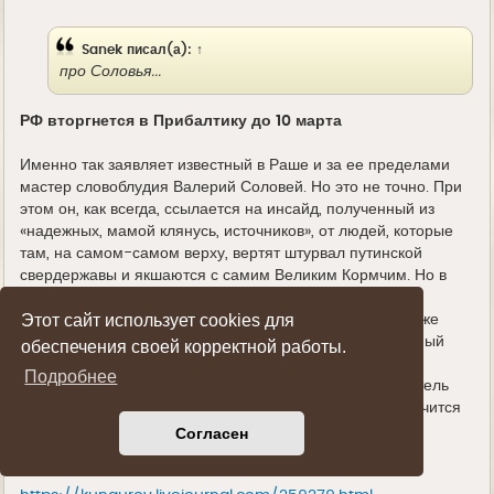
д
е
Sanek
писал(а):
↑
про Соловья...
РФ вторгнется в Прибалтику до 10 марта
Именно так заявляет известный в Раше и за ее пределами
мастер словоблудия Валерий Соловей. Но это не точно. При
этом он, как всегда, ссылается на инсайд, полученный из
«надежных, мамой клянусь, источников», от людей, которые
там, на самом-самом верху, вертят штурвал путинской
свердержавы и якшаются с самим Великим Кормчим. Но в
этот раз Валерий Дмитриевич откровенно облажался и
Этот сайт использует cookies для
выставил себя совершеннейшим идиотом. Врать-то тоже
надо с умом, принимая во внимание средний умственный
обеспечения своей корректной работы.
уровень целевой аудитории. Потому как если спикер
Подробнее
окажется еще тупее, чем этот самый средний потребитель
его бла-бла-бла, то разочарованный хомячок переключится
на других, еще не обосравшихся ораторов. Благо, их в
Согласен
тырнетах развелось – хоть бочками маринуй.