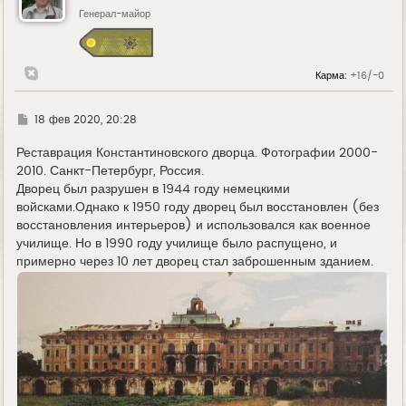
т
ь
Генерал-майор
с
я
к
н
Карма:
+16/-0
а
ч
а
л
Г
18 фев 2020, 20:28
у
д
е
Реставрация Константиновского дворца. Фотографии 2000-
2010. Санкт-Петербург, Россия.
Дворец был разрушен в 1944 году немецкими
войсками.Однако к 1950 году дворец был восстановлен (без
восстановления интерьеров) и использовался как военное
училище. Но в 1990 году училище было распущено, и
примерно через 10 лет дворец стал заброшенным зданием.