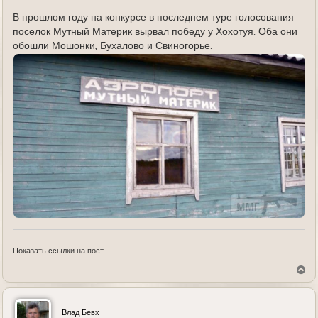
д
е
В прошлом году на конкурсе в последнем туре голосования
поселок Мутный Материк вырвал победу у Хохотуя. Оба они
обошли Мошонки, Бухалово и Свиногорье.
Показать ссылки на пост
В
е
р
н
у
Влад Бевх