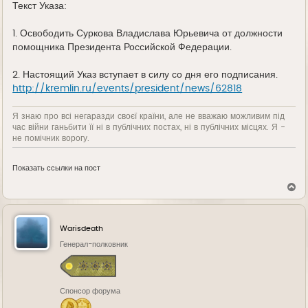
Текст Указа:
1. Освободить Суркова Владислава Юрьевича от должности
помощника Президента Российской Федерации.
2. Настоящий Указ вступает в силу со дня его подписания.
http://kremlin.ru/events/president/news/62818
Я знаю про всі негаразди своєї країни, але не вважаю можливим під
час війни ганьбити її ні в публічних постах, ні в публічних місцях. Я -
не помічник ворогу.
Показать ссылки на пост
В
е
р
н
у
Warisdeath
т
ь
Генерал-полковник
с
я
к
н
Спонсор форума
а
ч