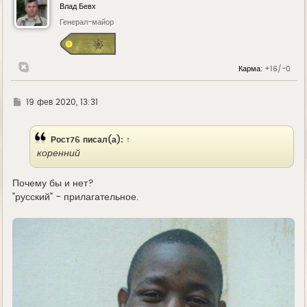
у
Влад Бевх
т
ь
Генерал-майор
с
я
к
н
Карма:
+16/-0
а
ч
а
л
Г
19 фев 2020, 13:31
у
д
е
Рост76
писал(а):
↑
коренний
Почему бы и нет?
"русский" - прилагательное.