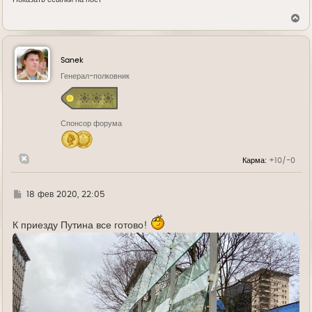
В
е
р
н
у
Sanek
т
ь
Генерал-полковник
с
я
к
н
Спонсор форума
а
ч
а
л
Карма:
+10/-0
у
Г
18 фев 2020, 22:05
д
е
К приезду Путина все готово!