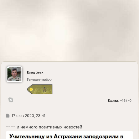
у
Влад Бевх
Генерал-майор
Карма:
+16/-0
Г
17 фев 2020, 23:41
д
е
---- и немного позитивных новостей