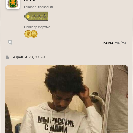
Рост76
т
ь
Генерал-полковник
с
я
к
н
Спонсор форума
а
ч
а
л
Карма:
+10/-0
у
Г
19 фев 2020, 07:28
д
е