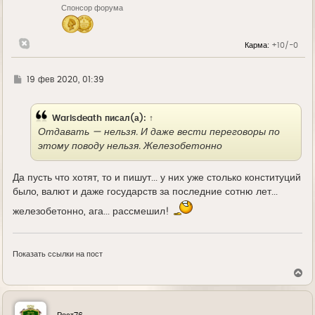
Спонсор форума
а
ч
а
л
Карма:
+10/-0
у
Г
19 фев 2020, 01:39
д
е
Warisdeath
писал(а):
↑
Отдавать — нельзя. И даже вести переговоры по
этому поводу нельзя. Железобетонно
Да пусть что хотят, то и пишут... у них уже столько конституций
было, валют и даже государств за последние сотню лет...
железобетонно, ага... рассмешил!
Показать ссылки на пост
В
е
р
н
у