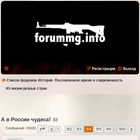
Регистрация
Выход
Список форумов
История
Послевоенное время и современность
Из жизни разных стран
А в России чудеса!
Страница
314
из
500
Сообщений: 10000
1
…
312
313
314
315
316
…
500
Пред.
Сле