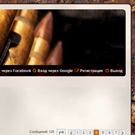
 через Facebook
Вход через Google
Регистрация
Выход
Страница
4
из
7
Сообщений: 125
1
2
3
4
5
6
7
Пред.
След.