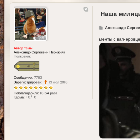
Наша милици
Г
Александр Сергее
д
е
менты с вагнеровц
Автор темы
Александр Сергеевич Перижняк
Полковник
Сообщения:
7763
Зарегистрирован:
13 июл 2018
Поблагодарили:
16154 раза
Карма:
+8/-0