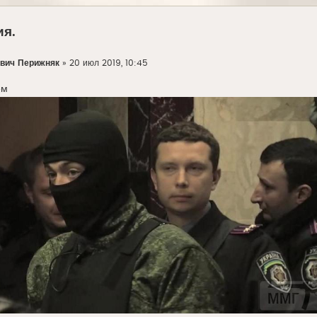
я.
вич Перижняк
»
20 июл 2019, 10:45
ем