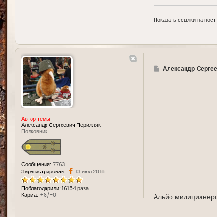
Показать ссылки на пост
Г
Александр Сергее
д
е
Автор темы
Александр Сергеевич Перижняк
Полковник
Сообщения:
7763
Зарегистрирован:
13 июл 2018
Поблагодарили:
16154 раза
Карма:
+8/-0
Альйо милицианерс