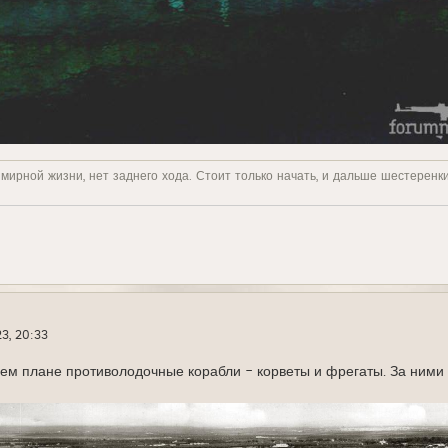
 мирной жизни, нет заднего хода. Стоит только начать, и дальше шестеренк
3, 20:33
ем плане противолодочные корабли - корветы и фрегаты. За ними 