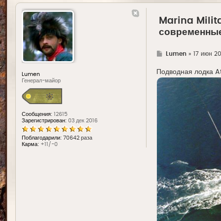
Marina Milit
современные
Г
Lumen
»
17 июн 202
д
е
Подводная лодка Att
Lumen
Генерал-майор
Сообщения:
12615
Зарегистрирован:
03 дек 2016
Поблагодарили:
70642 раза
Карма:
+11/-0