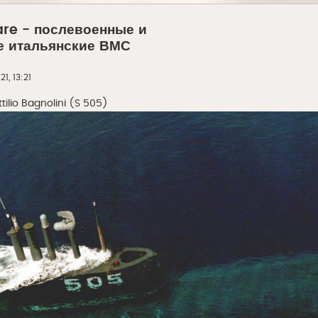
are - послевоенные и
 итальянские ВМС
1, 13:21
ilio Bagnolini (S 505)