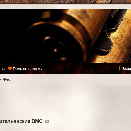
тка
Помощь форуму
Вход
и
Флот
 итальянские ВМС