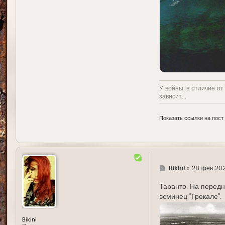
У войны, в отличие от
зависит...
Показать ссылки на пост
Г
Bikini
»
28 фев 202
д
е
Таранто. На передн
эсминец "Грекале".
Bikini