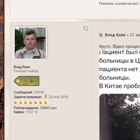
Показать ссылки на пост
Г
Влад Бевх
»
27 ав
д
е
Круто. Відео процесу
Влад Бевх
Генерал-майор
Сообщения:
10506
Зарегистрирован:
23 май 2019
Поблагодарили:
33660 раз
Карма:
+16/-0