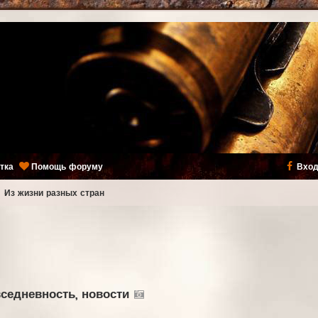
тка
Помощь форуму
Вход
ь
Из жизни разных стран
вседневность, новости