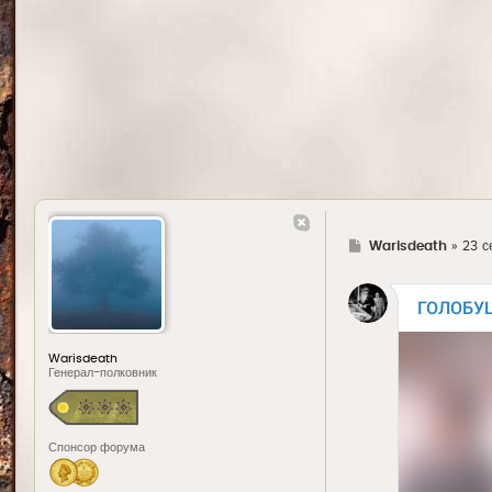
Г
Warisdeath
»
23 с
д
е
Warisdeath
Генерал-полковник
Спонсор форума