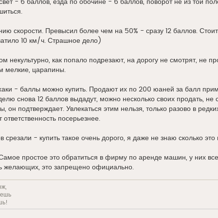
вет - 6 баллов, езда по обочине - 6 баллов, поворот не из той пол
шиться.
ию скорости. Превысил более чем на 50% - сразу 12 баллов. Стоит
атило 10 км/ч. Страшное дело)
лом некультурно, как попало подрезают, на дорогу не смотрят, не п
м мелкие, царапины.
аки - баллы можно купить. Продают их по 200 юаней за балл прим
елю снова 12 баллов выдадут, можно несколько своих продать, не с
, он подтверждает. Увлекаться этим нельзя, только разово в редки
т ответственность посерьезнее.
в срезали - купить такое очень дорого, я даже не знаю сколько это
Самое простое это обратиться в фирму по аренде машин, у них всег
ь желающих, это запрещено официально.
ож,
решь
шь!