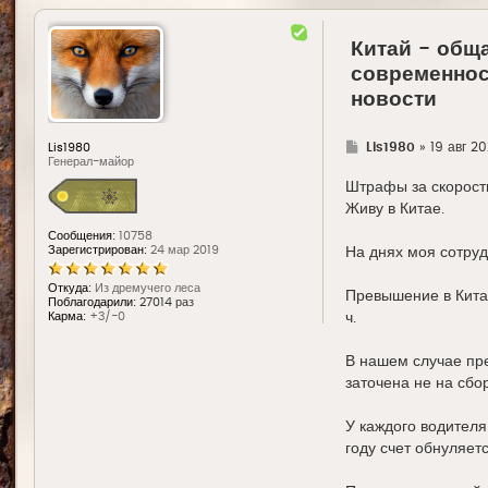
Китай - обща
современнос
новости
Г
Lis1980
»
19 авг 2
Lis1980
д
Генерал-майор
е
Штрафы за скорость 
Живу в Китае.
Сообщения:
10758
Зарегистрирован:
24 мар 2019
На днях моя сотруд
Откуда:
Из дремучего леса
Превышение в Китае
Поблагодарили:
27014 раз
ч.
Карма:
+3/-0
В нашем случае пр
заточена не на сбо
У каждого водителя
году счет обнуляетс