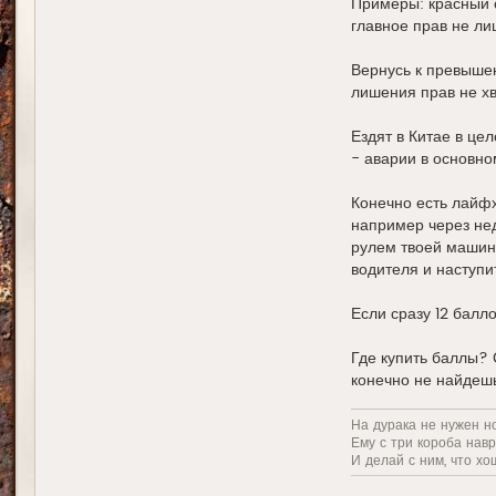
Примеры: красный с
главное прав не ли
Вернусь к превышен
лишения прав не хв
Ездят в Китае в це
- аварии в основно
Конечно есть лайфх
например через нед
рулем твоей машины
водителя и наступи
Если сразу 12 балло
Где купить баллы? 
конечно не найдеш
На дурака не нужен н
Ему с три короба нав
И делай с ним, что хо