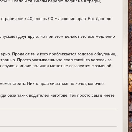
осы - 1 балл и тд. Баллы берегут, пофиг на штрафы,
 ограничение 40, едешь 60 - лишение прав. Вот Дане до
ропускают друг друга, но при этом делают это всё медленно
ерно. Продают те, у кого приближается годовое обнуление,
трашно. Просто указываешь что ехал такой то человек за
х случаях, иначе полиция может не согласится с заменой
 может стоить. Никто прав лишаться не хочет, конечно.
да база таких водителей наготове. Так просто сам в инете