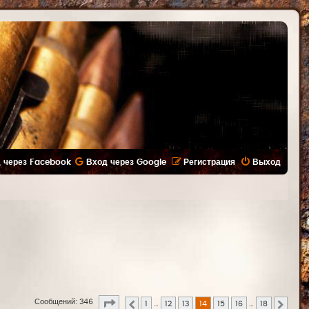
 через Facebook
Вход через Google
Регистрация
Выход
Страница
14
из
18
Сообщений: 346
1
…
12
13
14
15
16
…
18
Пред.
След.