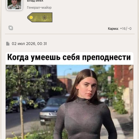
Влад Бевх
т
ь
Генерал-майор
с
я
к
н
Карма:
+16/-0
а
ч
а
л
Г
02 июл 2026, 00:31
у
д
е