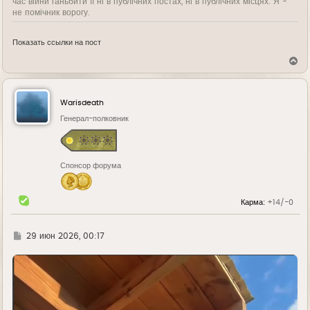
час війни ганьбити її ні в публічних постах, ні в публічних місцях. Я -
не помічник ворогу.
Показать ссылки на пост
В
е
р
н
у
Warisdeath
т
ь
Генерал-полковник
с
я
к
н
Спонсор форума
а
ч
а
л
Карма:
+14/-0
у
Г
29 июн 2026, 00:17
д
е