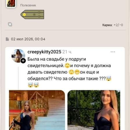
т
ь
Полковник
с
я
к
н
Карма:
+2/-0
а
ч
а
л
Г
02 июл 2026, 00:04
у
д
е