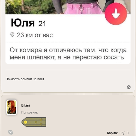
Показать ссылки на пост
В
е
р
н
у
Bikini
т
ь
Полковник
с
я
к
н
Карма:
+2/-0
а