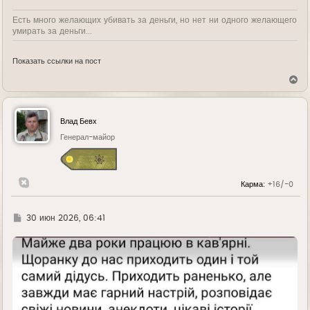
Есть много желающих убивать за деньги, но нет ни одного желающего
умирать за деньги...
Показать ссылки на пост
В
е
р
н
у
Влад Бевх
т
ь
Генерал-майор
с
я
к
н
Карма:
+16/-0
а
ч
а
л
Г
30 июн 2026, 06:41
у
д
е