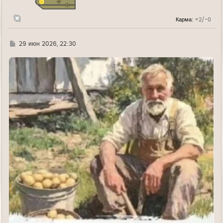
к
н
Карма:
+2/-0
а
ч
а
л
Г
29 июн 2026, 22:30
у
д
е