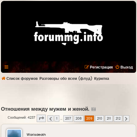
Регистрация
Выход
Список форумов
Разговоры обо всем (флуд)
Курилка
Отношения между мужем и женой.
Страница
209
из
212
Сообщений: 4237
1
…
207
208
209
210
211
212
Пред.
След.
Warisdeath