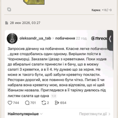
к
н
Карма:
+16/-0
а
ч
а
л
Г
28 июн 2026, 03:27
у
д
е