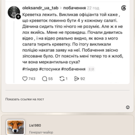
Показать ссылки на пост
В
е
р
н
у
Lis1980
т
ь
Генерал-майор