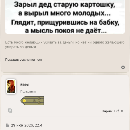
Есть много желающих убивать за деньги, но нет ни одного желающего
умирать за деньги...
Показать ссылки на пост
В
е
р
н
у
Bikini
т
ь
Полковник
с
я
к
н
Карма:
+2/-0
а
ч
а
л
Г
29 июн 2026, 22:41
у
д