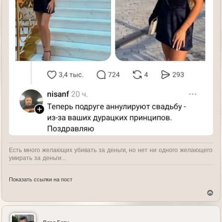
Есть много желающих убивать за деньги, но нет ни одного желающего
умирать за деньги...
Показать ссылки на пост
В
е
р
н
у