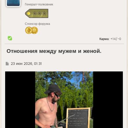
Генерал-полковник
Спонсор форума
Карма:
+14/-0
Отношения между мужем и женой.
Г
23 июн 2026, 01:31
д
е