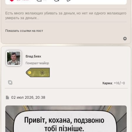
Есть много желающих убивать за деньги, но нет ни одного желающего
умирать за деньги...
Показать ссылки на пост
В
е
р
н
у
Влад Бевх
т
ь
Генерал-майор
с
я
к
н
Карма:
+16/-0
а
ч
а
л
Г
02 июл 2026, 20:38
у
д
е