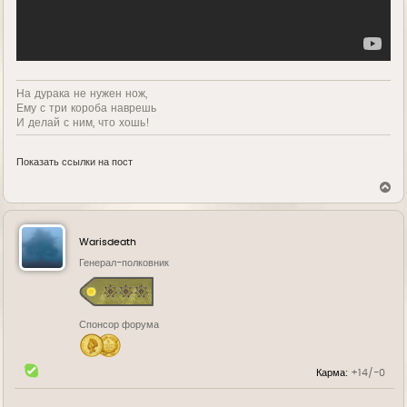
На дурака не нужен нож,
Ему с три короба наврешь
И делай с ним, что хошь!
Показать ссылки на пост
В
е
р
н
у
Warisdeath
т
ь
Генерал-полковник
с
я
к
н
Спонсор форума
а
ч
а
л
Карма:
+14/-0
у