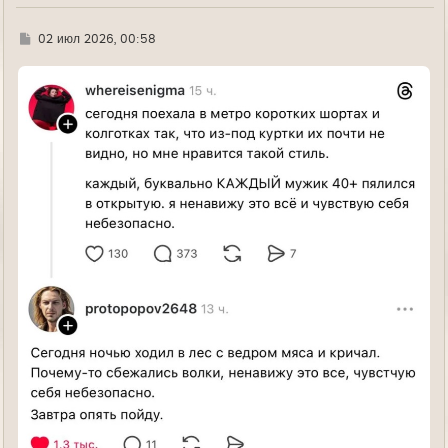
ч
а
л
Г
02 июл 2026, 00:58
у
д
е