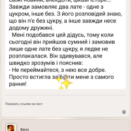
Показать ссылки на пост
В
е
р
н
у
Bikini