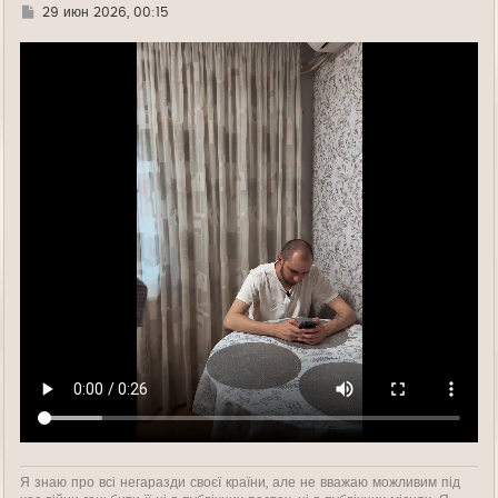
Г
29 июн 2026, 00:15
д
е
Я знаю про всі негаразди своєї країни, але не вважаю можливим під