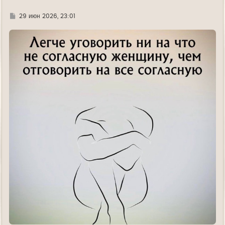
а
л
Г
29 июн 2026, 23:01
у
д
е