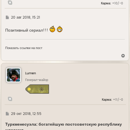
Карма:
+10/-0
Г
20 авг 2018, 15:21
д
е
Позитивный сериал!!!
Показать ссылки на пост
В
е
р
н
у
Lumen
т
ь
Генерал-майор
с
я
к
н
Карма:
+11/-0
а
ч
а
л
Г
29 окт 2018, 12:55
у
д
е
Туркменесуэла: богатейшую постсоветскую республику