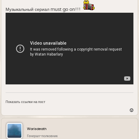
Музыкальный сериал must go on!!!
Показать ссылки на пост
В
е
р
н
у
Warisdeath
т
ь
Генерал-полковник