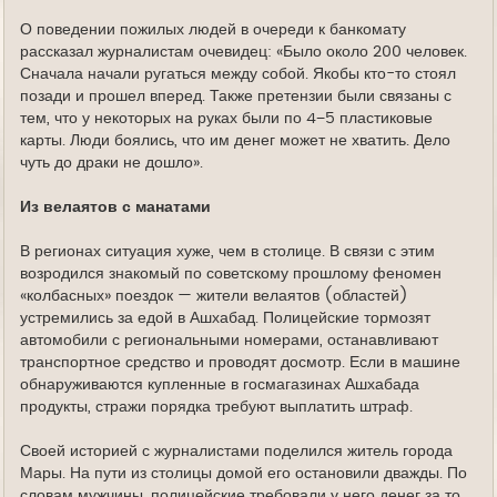
О поведении пожилых людей в очереди к банкомату
рассказал журналистам очевидец: «Было около 200 человек.
Сначала начали ругаться между собой. Якобы кто-то стоял
позади и прошел вперед. Также претензии были связаны с
тем, что у некоторых на руках были по 4−5 пластиковые
карты. Люди боялись, что им денег может не хватить. Дело
чуть до драки не дошло».
Из велаятов с манатами
В регионах ситуация хуже, чем в столице. В связи с этим
возродился знакомый по советскому прошлому феномен
«колбасных» поездок — жители велаятов (областей)
устремились за едой в Ашхабад. Полицейские тормозят
автомобили с региональными номерами, останавливают
транспортное средство и проводят досмотр. Если в машине
обнаруживаются купленные в госмагазинах Ашхабада
продукты, стражи порядка требуют выплатить штраф.
Своей историей с журналистами поделился житель города
Мары. На пути из столицы домой его остановили дважды. По
словам мужчины, полицейские требовали у него денег за то,