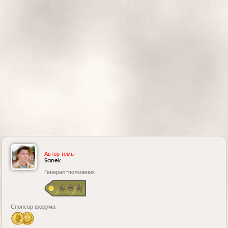
н
а
ч
а
л
у
Автор темы
Sanek
Генерал-полковник
Спонсор форума