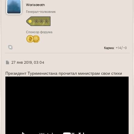
у
Warisdeath
т
ь
Генерал-полковник
с
я
к
н
Спонсор форума
а
ч
а
л
Карма:
+14/-0
у
Г
27 янв 2019, 03:04
д
е
Президент Туркменистана прочитал министрам свои стихи