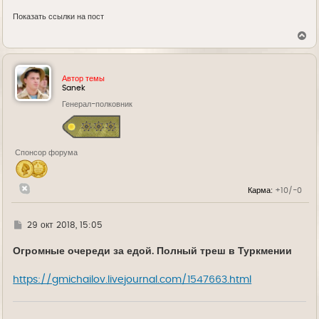
Показать ссылки на пост
В
е
р
н
у
Автор темы
т
Sanek
ь
Генерал-полковник
с
я
к
н
а
Спонсор форума
ч
а
л
у
Карма:
+10/-0
Г
29 окт 2018, 15:05
д
е
Огромные очереди за едой. Полный треш в Туркмении
https://gmichailov.livejournal.com/1547663.html