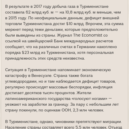
В результате в 2017 году добыча газа в Туркменистане
составила 62 млрд куб. м — на 10,8 млрд куб. м меньше, чем
в 2015 году. По неофициальным данным, дефицит внешней
торговли Туркменистана достиг $10 млрд. Впрочем, эта сумма
меркнет перед теми деньгами, которые предположительно
были выведены из страны. Журнал The Economist со
ссылкой на швейцарский Банк международных расчетов
сообщает, что на различных счетах в Германии накоплено
порядка $23 млрд из Туркменистана, хотя персональная
принадлежность этих средств неизвестна.
Ситуация в Туркменистане напоминает экономическую
катастрофу в Венесуэле. Страна также богата
углеводородами, но и там наблюдается дефицит товаров,
регулярно происходят массовые беспорядки, инфляция
достигает десятков тысяч процентов. Жители
латиноамериканского государства «голосуют ногами» —
уезжают на заработки за границу. За пару с небольшим лет
страну покинули, по оценкам ООН, 2,3 млн человек.
В Туркменистане, однако, чиновники препятствуют миграции.
Население страны составляет всего 5,5 млн человек. Отъезд