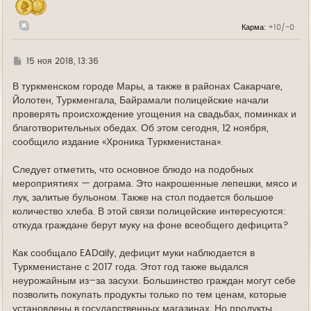
а
л
у
Карма:
+10/-0
Г
15 ноя 2018, 13:36
д
е
В туркменском городе Мары, а также в районах Сакарчаге,
Йолотен, Туркменгала, Байрамали полицейские начали
проверять происхождение угощения на свадьбах, поминках и
благотворительных обедах. Об этом сегодня, 12 ноября,
сообщило издание «Хроника Туркменистана».
Следует отметить, что основное блюдо на подобных
мероприятиях — дограма. Это накрошенные лепешки, мясо и
лук, залитые бульоном. Также на стол подается большое
количество хлеба. В этой связи полицейские интересуются:
откуда граждане берут муку на фоне всеобщего дефицита?
Как сообщало EADaily, дефицит муки наблюдается в
Туркменистане с 2017 года. Этот год также выдался
неурожайным из–за засухи. Большинство граждан могут себе
позволить покупать продукты только по тем ценам, которые
установлены в государственных магазинах. Но продукты