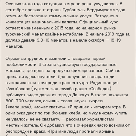
Осенью этого года ситуация в стране резко ухудшилась. В
сентябре президент страны Гурбангулы Бердымухаммедов
отменил бесплатные коммунальные услуги. Затруднена
конвертация национальной валюты. Официальный курс
остается неизменным с 2015 года, но на черном рынке
туркменский манат крайне нестабилен. В начале 2018 года за
доллар давали 9,8−10 манатов, в начале октября — 18−19
манатов.
Огромные трудности возникли с товарами первой
необходимости. В стране существуют государственные
магазины, где цены на продукты фиксированные. Сейчас
прилавки здесь опустели. Для получения товара люди
выстраиваются в очереди с раннего утра. Радиостанция
«Азатбахар» (туркменская служба радио «Свобода»)
публикует видео давки из города Дашогуз. В толпе находится
600−700 человек, слышны слова «мука», «чорек»
(«лепешка»), «может хватить». «Я пришел к четырем утра. В
одни руки дают по три буханки хлеба, но муку никому купить
не удалось, ее не хватает», — рассказал журналистам
местный житель. Он добавил, что в очередях часто возникают
беспорядки и драки. «При мне люди прогнали арчына