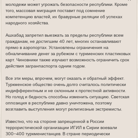
молодежи может угрожать безопасности республики. Кроме
того, массовая миграция поставит под сомнение
компетенцию властей, их бравурные реляции об успехах
народного хозяйства.
Ашхабад запретил выезжать за пределы республики всем
гражданам, не достигшим 40 лет, многих останавливают
прямо в аэропортах. Установлены ограничения на
обналичивание денег за рубежом с туркменских пластиковых
карт. Чиновники также изучают возможность ограничить срок
действия загранпаспорта одним годом.
Все эти меры, впрочем, могут оказать и обратный эффект.
Туркменское общество очень долго считалось политически
индифферентным и не склонным к протестной активности.
Но голод и бедность способны изменить ситуацию. Светская
оппозиция в республике давно уничтожена, поэтому
возглавить выступления могут религиозные экстремисты.
Известно, что на стороне запрещенной в России
террористической организации ИГИЛ в Сирии воевали
300−400 туркменистанцев. В стране периодически