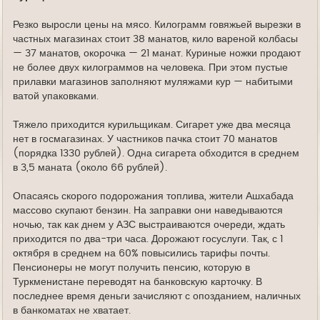
Резко выросли цены на мясо. Килограмм говяжьей вырезки в
частных магазинах стоит 38 манатов, кило вареной колбасы
— 37 манатов, окорочка — 21 манат. Куриные ножки продают
не более двух килограммов на человека. При этом пустые
прилавки магазинов заполняют муляжами кур — набитыми
ватой упаковками.
Тяжело приходится курильщикам. Сигарет уже два месяца
нет в госмагазинах. У частников пачка стоит 70 манатов
(порядка 1330 рублей). Одна сигарета обходится в среднем
в 3,5 маната (около 66 рублей).
Опасаясь скорого подорожания топлива, жители Ашхабада
массово скупают бензин. На заправки они наведываются
ночью, так как днем у АЗС выстраиваются очереди, ждать
приходится по два-три часа. Дорожают госуслуги. Так, с 1
октября в среднем на 60% повысились тарифы почты.
Пенсионеры не могут получить пенсию, которую в
Туркменистане переводят на банковскую карточку. В
последнее время деньги зачисляют с опозданием, наличных
в банкоматах не хватает.