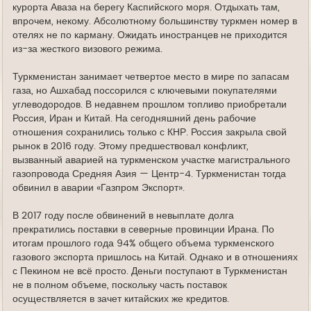
курорта Аваза на берегу Каспийского моря. Отдыхать там,
впрочем, некому. Абсолютному большинству туркмен номер в
отелях не по карману. Ожидать иностранцев не приходится
из-за жесткого визового режима.
Туркменистан занимает четвертое место в мире по запасам
газа, но Ашхабад поссорился с ключевыми покупателями
углеводородов. В недавнем прошлом топливо приобретали
Россия, Иран и Китай. На сегодняшний день рабочие
отношения сохранились только с КНР. Россия закрыла свой
рынок в 2016 году. Этому предшествовал конфликт,
вызванный аварией на туркменском участке магистрального
газопровода Средняя Азия — Центр-4. Туркменистан тогда
обвинил в аварии «Газпром Экспорт».
В 2017 году после обвинений в невыплате долга
прекратились поставки в северные провинции Ирана. По
итогам прошлого года 94% общего объема туркменского
газового экспорта пришлось на Китай. Однако и в отношениях
с Пекином не всё просто. Деньги поступают в Туркменистан
не в полном объеме, поскольку часть поставок
осуществляется в зачет китайских же кредитов.