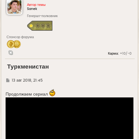
Автор темы
Sanek
Генерал-полковник
Спонсор форума
Карма:
+10/-0
Туркменистан
Г
13 авг 2018, 21:45
д
е
Продолжаем сериал