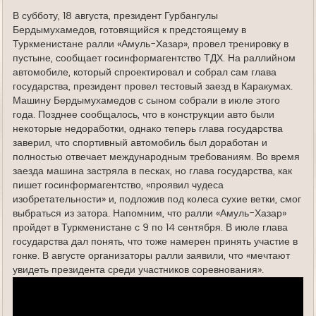
е
В субботу, 18 августа, президент Гурбангулы
Бердымухамедов, готовящийся к предстоящему в
Туркменистане ралли «Амуль-Хазар», провел тренировку в
пустыне, сообщает госинформагентство ТДХ. На раллийном
автомобиле, который спроектировал и собрал сам глава
государства, президент провел тестовый заезд в Каракумах.
Машину Бердымухамедов с сыном собрали в июле этого
года. Позднее сообщалось, что в конструкции авто были
некоторые недоработки, однако теперь глава государства
заверил, что спортивный автомобиль был доработан и
полностью отвечает международным требованиям. Во время
заезда машина застряла в песках, но глава государства, как
пишет госинформагентство, «проявил чудеса
изобретательности» и, подложив под колеса сухие ветки, смог
выбраться из затора. Напомним, что ралли «Амуль-Хазар»
пройдет в Туркменистане с 9 по 14 сентября. В июле глава
государства дал понять, что тоже намерен принять участие в
гонке. В августе организаторы ралли заявили, что «мечтают
увидеть президента среди участников соревнования».