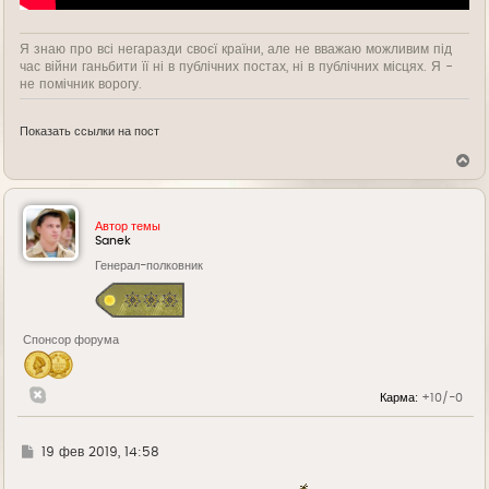
Я знаю про всі негаразди своєї країни, але не вважаю можливим під
час війни ганьбити її ні в публічних постах, ні в публічних місцях. Я -
не помічник ворогу.
Показать ссылки на пост
В
е
р
н
у
Автор темы
т
Sanek
ь
Генерал-полковник
с
я
к
н
а
Спонсор форума
ч
а
л
у
Карма:
+10/-0
Г
19 фев 2019, 14:58
д
е