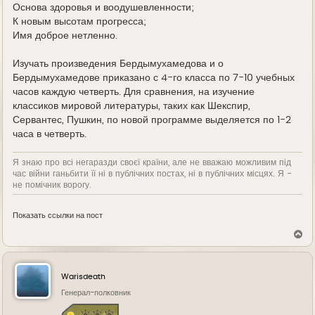
Основа здоровья и воодушевленности;
К новым высотам прогресса;
Имя доброе нетленно.
Изучать произведения Бердымухамедова и о
Бердымухамедове приказано с 4-го класса по 7-10 учебных
часов каждую четверть. Для сравнения, на изучение
классиков мировой литературы, таких как Шекспир,
Сервантес, Пушкин, по новой программе выделяется по 1-2
часа в четверть.
Я знаю про всі негаразди своєї країни, але не вважаю можливим під
час війни ганьбити її ні в публічних постах, ні в публічних місцях. Я -
не помічник ворогу.
Показать ссылки на пост
В
е
р
н
у
Warisdeath
т
ь
Генерал-полковник
с
я