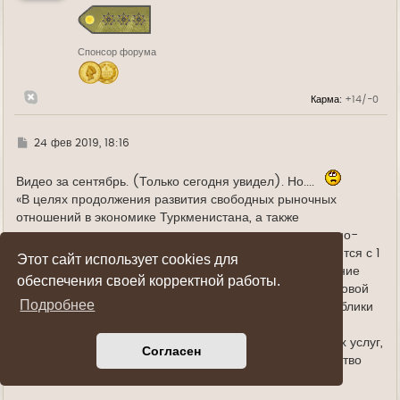
с
я
к
н
Спонсор форума
а
ч
а
л
Карма:
+14/-0
у
Г
24 фев 2019, 18:16
д
е
Видео за сентябрь. (Только сегодня увидел). Но....
«В целях продолжения развития свободных рыночных
отношений в экономике Туркменистана, а также
упорядочения стоимости электроэнергии, газа, жилищно-
коммунальных услуг для граждан страны, предписывается с 1
Этот сайт использует cookies для
января 2019 года упразднить бесплатное предоставление
обеспечения своей корректной работы.
населению электроэнергии, газа, питьевой воды и столовой
Подробнее
соли», — говорится в постановлении президента республики
Гурбангулы Бердымухамедова.
В документе не установлена конкретная стоимость этих услуг,
Согласен
однако отмечено, что тарифы на газ, воду и электричество
будут льготными.