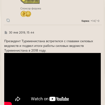
к
н
Спонсор форума
а
ч
а
л
Карма:
+14/-0
у
Г
30 янв 2019, 15:44
д
е
Президент Туркменистана встретился с главами силовых
ведомств и подвел итоги работы силовых ведомств
Туркменистана в 2018 году.