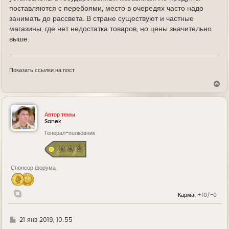
поставляются с перебоями, место в очередях часто надо
занимать до рассвета. В стране существуют и частные
магазины, где нет недостатка товаров, но цены значительно
выше.
Показать ссылки на пост
В
е
р
н
у
Автор темы
т
Sanek
ь
Генерал-полковник
с
я
к
н
а
Спонсор форума
ч
а
л
у
Карма:
+10/-0
Г
21 янв 2019, 10:55
д