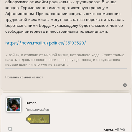
обнаруживают ячейки радикальных группировок. В конце
концов, Туркменистан имеет протяженную границу с
Афганистаном. При нарастании социально-экономических
трудностей исламисты могут попытаться перехватить власть.
Бороться с ними Бердымухаммедову будет сложнее, чем со
свободой интернета и иностранными телеканалами.
https://news.mail.ru/politics/35193529/
У войны, в отличие от мирной жизни, нет заднего хода. Стоит только
начать, и дальше шестеренки провернут до конца, и от сделавших
первые шаги ничего уже не зависит...
Показать ссылки на пост
В
е
р
н
у
Lumen
т
ь
Генерал-майор
с
я
к
н
Карма:
+11/-0
а