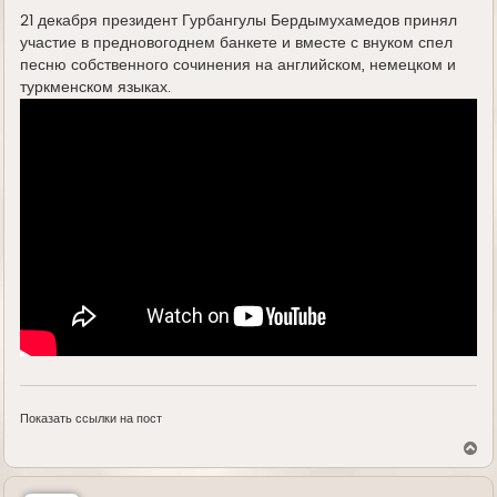
е
21 декабря президент Гурбангулы Бердымухамедов принял
участие в предновогоднем банкете и вместе с внуком спел
песню собственного сочинения на английском, немецком и
туркменском языках.
Показать ссылки на пост
В
е
р
н