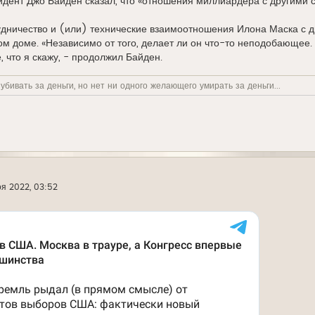
идент Джо Байден сказал, что «отношения миллиардера с другими 
удничество и (или) технические взаимоотношения Илона Маска с 
м доме. «Независимо от того, делает ли он что-то неподобающее. Я
, что я скажу, - продолжил Байден.
бивать за деньги, но нет ни одного желающего умирать за деньги...
оя 2022, 03:52