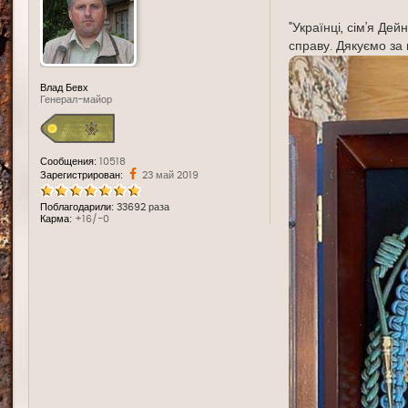
д
е
"Українці, сім’я Де
справу. Дякуємо за 
Влад Бевх
Генерал-майор
Сообщения:
10518
Зарегистрирован:
23 май 2019
Поблагодарили:
33692 раза
Карма:
+16/-0