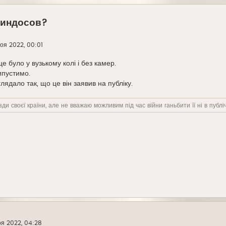
пиндосов?
оя 2022, 00:01
це було у вузькому колі і без камер.
рипустимо.
лядало так, що це він заявив на публіку.
ди своєї країни, але не вважаю можливим під час війни ганьбити її ні в публіч
я 2022, 04:28