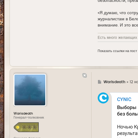
безопасности, през
«Я думаю, что сотр
журналистам в Бело
внимание. И это все
Есть много желающих у
Показать ссылки на пост
Г
Warisdeath
»
12 н
д
е
Warisdeath
Генерал-полковник