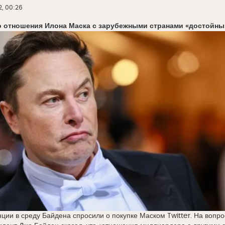
2, 00:26
то отношения Илона Маска с зарубежными странами «достойны
ии в среду Байдена спросили о покупке Маском Twitter. На вопро