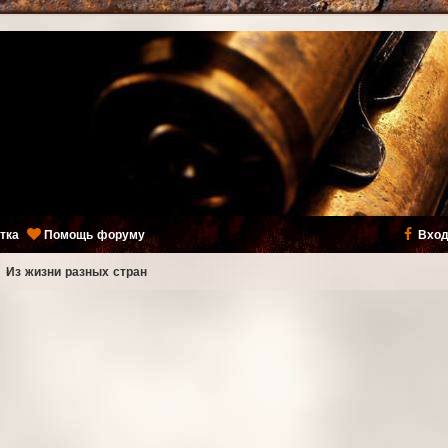
тка
Помощь форуму
Вход
ь
Из жизни разных стран