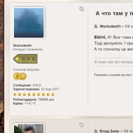
А что там у 
Г
Warisdeath
»
09 н
д
е
Bikini
, А! Все-таки 
Тоді зрозуміло. І п
Warisdeath
А то спочатку це виг
Генерал-полковник
Я знаю про всі негараз
Спонсор форума
Показать ссылки на пост
Сообщения:
30621
Зарегистрирован:
22 мар 2017
Поблагодарили:
79996 раз
Карма:
+14/-0
Г
Влад Бевх
»
09 но