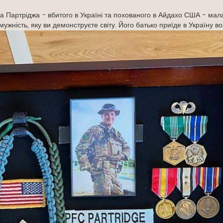
йна Партріджа - вбитого в Україні та похованого в Айдахо США - мал
мужність, яку ви демонструєте світу. Його батько приїде в Україну в