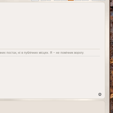
них постах, ні в публічних місцях. Я - не помічник ворогу.
В
е
р
н
у
т