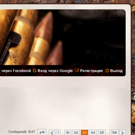
 через Facebook
Вход через Google
Регистрация
Выход
Страница
63
из
158
Сообщений: 3147
1
…
61
62
63
64
65
…
158
Пред.
След.