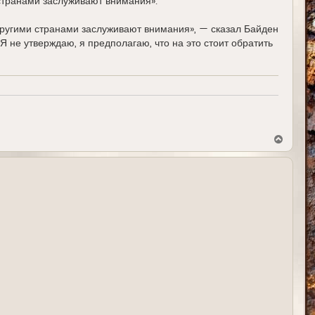
странами заслуживают внимания».
другими странами заслуживают внимания», — сказал Байден
 не утверждаю, я предполагаю, что на это стоит обратить
В
е
р
н
у
т
ь
с
я
к
н
а
ч
а
л
у