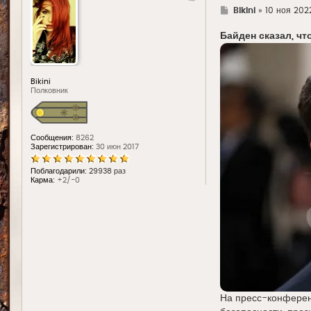
Г
Bikini
»
10 ноя 202
д
е
Байден сказал, ч
Bikini
Полковник
Сообщения:
8262
Зарегистрирован:
30 июн 2017
Поблагодарили:
29938 раз
Карма:
+2/-0
На пресс-конференц