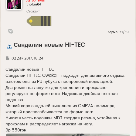
Автор темы
triolan64
Сержант
Карма:
+1/-0
Сандалии новые HI-TEC
Г
02 дек 2017, 18:24
д
е
Сандалии новые HI-TEC
Сандалии HI-TEC Owaka - подходят для активного отдыха
изготовлены из PU нубука с неопреновой подкладкой.
Два ремня на липучке для крепления и прекрасно
регулируют по форме ноги. Надежная двойная плотная
подошва.
Мягкий верх сандалей выполнен из CMEVA полимера,
который приспосабливается по форме ноги.
Нижняя часть подошвы MDT твердая резина, устойчива к
проколам и распределяет нагрузки на ногу.
9р 550грн.