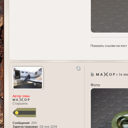
Показать ссылки на пост
Г
M A )l( O P
»
14 ян
д
е
Фото
Автор темы
M A )l( O P
Старшина
Сообщения:
250
Зарегистрирован:
08 янв 2018