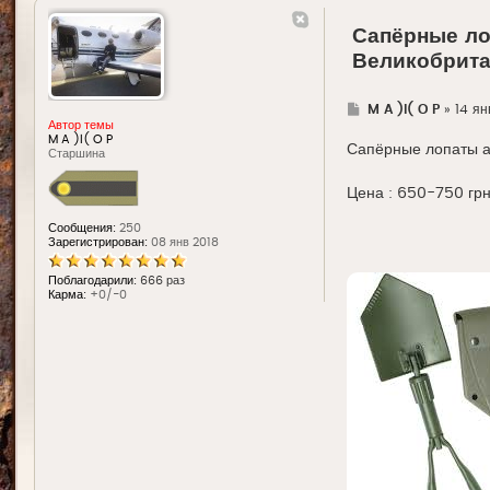
Сапёрные ло
Великобрит
Г
M A )l( O P
»
14 ян
д
Автор темы
е
M A )l( O P
Сапёрные лопаты 
Старшина
Цена : 650-750 грн
Сообщения:
250
Зарегистрирован:
08 янв 2018
Поблагодарили:
666 раз
Карма:
+0/-0