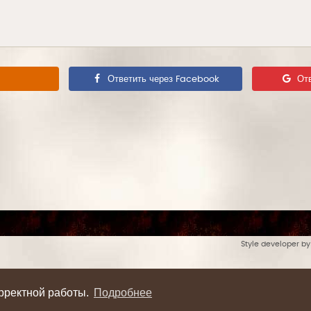
Ответить через Facebook
От
Style developer b
орректной работы.
Подробнее