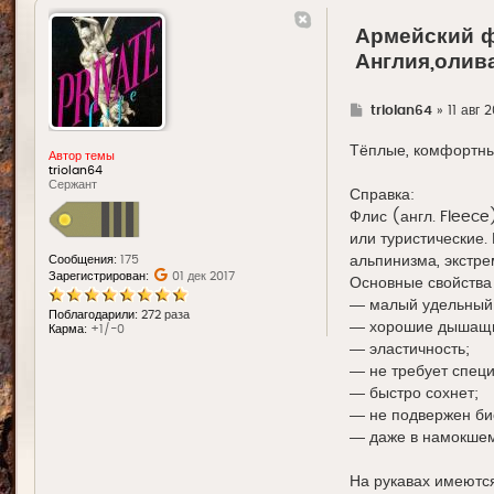
Армейский 
Англия,олива
Г
triolan64
»
11 авг 
д
е
Тёплые, комфортные
Автор темы
triolan64
Сержант
Справка:
Флис (англ. Fleece
или туристические.
альпинизма, экстре
Сообщения:
175
Зарегистрирован:
01 дек 2017
Основные свойства
― малый удельный 
Поблагодарили:
272 раза
― хорошие дышащи
Карма:
+1/-0
― эластичность;
― не требует специ
― быстро сохнет;
― не подвержен би
― даже в намокшем
На рукавах имеются