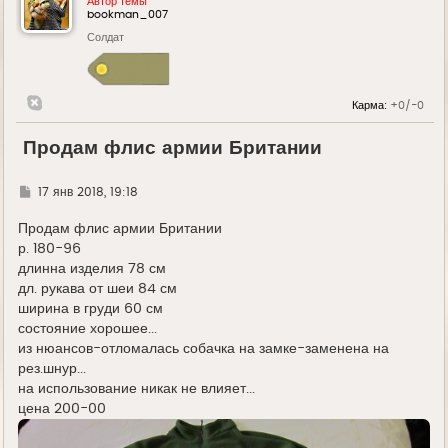
Автор темы
bookman_007
Солдат
Карма:
+0/-0
Продам флис армии Британии
Г
17 янв 2018, 19:18
д
е
Продам флис армии Британии
р. 180-96
длинна изделия 78 см
дл. рукава от шеи 84 см
ширина в груди 60 см
состояние хорошее...
из нюансов-отломалась собачка на замке-заменена на
рез.шнур...
на использование никак не влияет...
цена 200-00