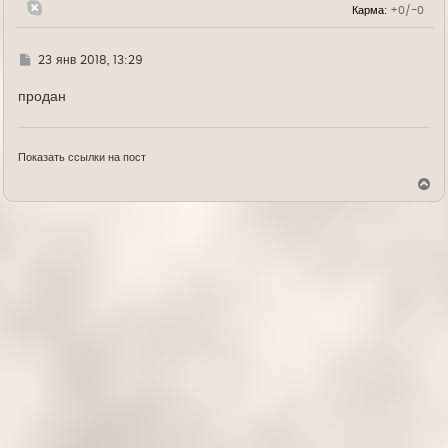
Карма:
+0/-0
ч
а
л
у
Г
23 янв 2018, 13:29
д
е
продан
Показать ссылки на пост
В
е
р
н
у
т
ь
с
я
к
н
а
ч
а
л
у