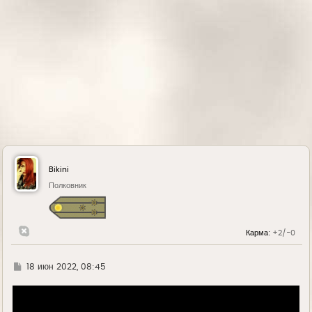
л
у
Bikini
Полковник
Карма:
+2/-0
Г
18 июн 2022, 08:45
д
е