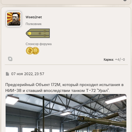
е
р
н
у
Wseb2net
т
ь
Полковник
с
я
к
н
Спонсор форума
а
ч
а
л
Карма:
+4/-0
у
Г
07 ноя 2022, 23:57
д
е
Предсерийный Объект 172М, который проходил испытания в
НИИ-38 и ставший впоследствии танком Т-72 "Урал".