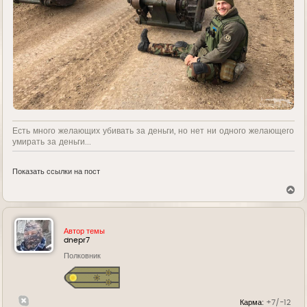
Есть много желающих убивать за деньги, но нет ни одного желающего
умирать за деньги...
Показать ссылки на пост
В
е
р
н
у
Автор темы
т
dnepr7
ь
Полковник
с
я
к
н
а
Карма:
+7/-12
ч