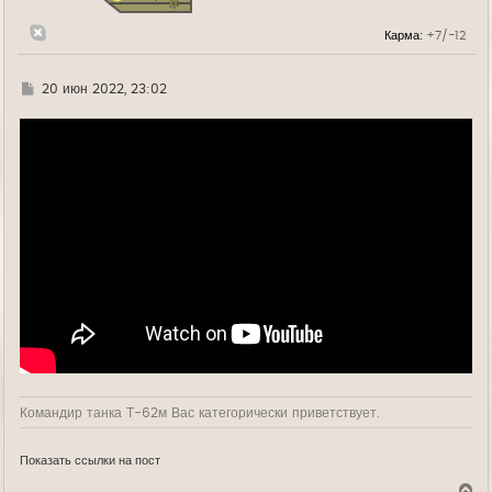
н
а
Карма:
+7/-12
ч
а
л
у
Г
20 июн 2022, 23:02
д
е
Командир танка Т-62м Вас категорически приветствует.
Показать ссылки на пост
В