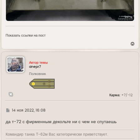
Показать ссылки на пост
В
е
р
н
у
Автор темы
т
dnepr7
ь
Полковник
с
я
к
н
а
Карма:
+7/-12
ч
а
л
у
Г
14 ноя 2022, 16:08
д
е
да т-72 с фирменным декольте ни с чем не спутаешь
Командир танка Т-62м Вас категорически приветствует.