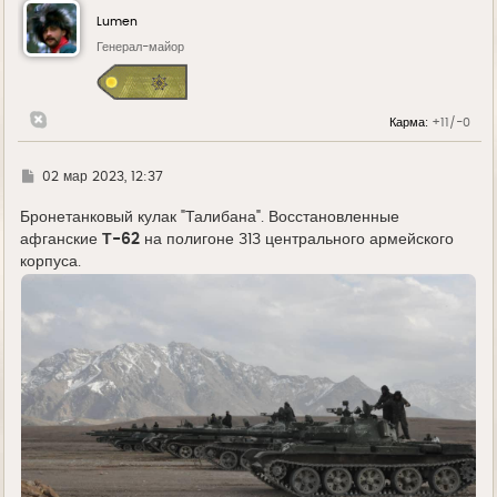
н
у
Lumen
т
ь
Генерал-майор
с
я
к
н
Карма:
+11/-0
а
ч
а
л
Г
02 мар 2023, 12:37
у
д
е
Бронетанковый кулак "Талибана". Восстановленные
афганские
Т-62
на полигоне 313 центрального армейского
корпуса.