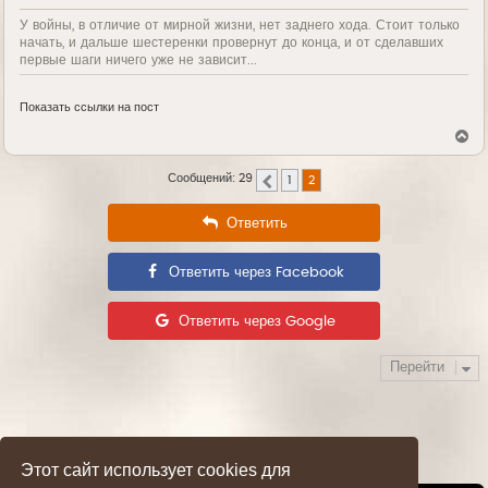
У войны, в отличие от мирной жизни, нет заднего хода. Стоит только
начать, и дальше шестеренки провернут до конца, и от сделавших
первые шаги ничего уже не зависит...
Показать ссылки на пост
В
е
р
Сообщений: 29
1
2
н
Пред.
у
т
Ответить
ь
с
я
Ответить через Facebook
к
н
а
ч
Ответить через Google
а
л
у
Перейти
Этот сайт использует cookies для