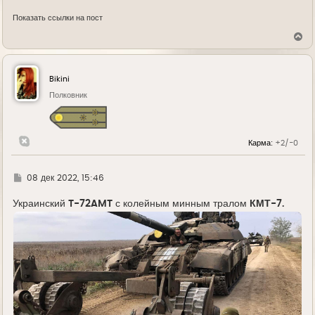
Показать ссылки на пост
В
е
р
н
у
Bikini
т
ь
Полковник
с
я
к
н
Карма:
+2/-0
а
ч
а
л
Г
08 дек 2022, 15:46
у
д
е
Украинский
T-72AMT
с колейным минным тралом
КМТ-7.