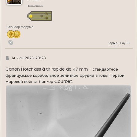
ь
Полковник
с
я
к
н
а
Спонсор форума
ч
а
л
у
Карма:
+4/-0
Г
14 июн 2023, 20:28
д
е
Canon Hotchkiss à tir rapide de 47 mm - стандартное
французское корабельное зенитное орудие в годы Первой
мировой войны. Линкор Courbet.