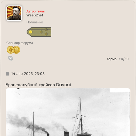
р
н
у
Автор темы
т
Wseb2net
ь
Полковник
с
я
к
н
а
Спонсор форума
ч
а
л
у
Карма:
+4/-0
Г
14 апр 2023, 23:03
д
е
Бронепалубный крейсер Davout