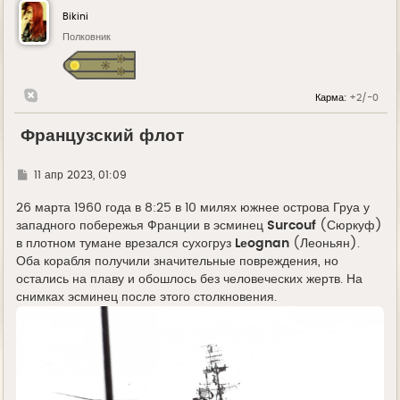
Bikini
Полковник
Карма:
+2/-0
Французский флот
Г
11 апр 2023, 01:09
д
е
26 марта 1960 года в 8:25 в 10 милях южнее острова Груа у
западного побережья Франции в эсминец
Surcouf
(Сюркуф)
в плотном тумане врезался сухогруз
Lеognan
(Леоньян).
Оба корабля получили значительные повреждения, но
остались на плаву и обошлось без человеческих жертв. На
снимках эсминец после этого столкновения.