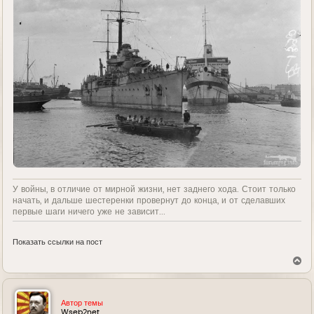
У войны, в отличие от мирной жизни, нет заднего хода. Стоит только
начать, и дальше шестеренки провернут до конца, и от сделавших
первые шаги ничего уже не зависит...
Показать ссылки на пост
В
е
р
н
у
Автор темы
т
Wseb2net