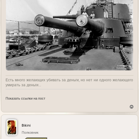
Есть много желающих убивать за деньги, но нет ни одного желающего
умирать за деньги...
Показать ссылки на пост
В
е
р
н
у
Bikini
т
ь
Полковник
с