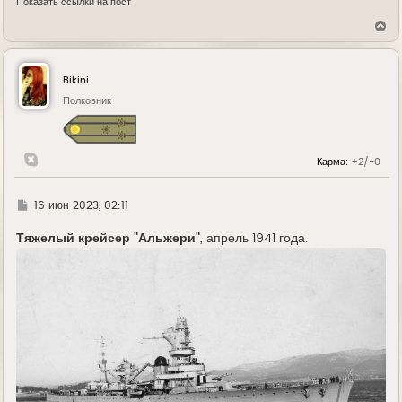
Показать ссылки на пост
В
е
р
н
у
Bikini
т
ь
Полковник
с
я
к
н
Карма:
+2/-0
а
ч
а
л
Г
16 июн 2023, 02:11
у
д
е
Тяжелый крейсер "Альжери"
, апрель 1941 года.