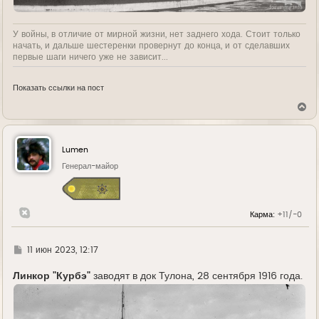
У войны, в отличие от мирной жизни, нет заднего хода. Стоит только
начать, и дальше шестеренки провернут до конца, и от сделавших
первые шаги ничего уже не зависит...
Показать ссылки на пост
В
е
р
н
у
Lumen
т
ь
Генерал-майор
с
я
к
н
Карма:
+11/-0
а
ч
а
л
Г
11 июн 2023, 12:17
у
д
е
Линкор "Курбэ"
заводят в док Тулона, 28 сентября 1916 года.