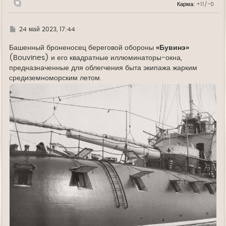
Карма:
+11/-0
а
ч
а
л
Г
24 май 2023, 17:44
у
д
е
Башенный броненосец береговой обороны
«Бувинэ»
(Bouvines) и его квадратные иллюминаторы-окна,
предназначенные для облегчения быта экипажа жарким
средиземноморским летом.