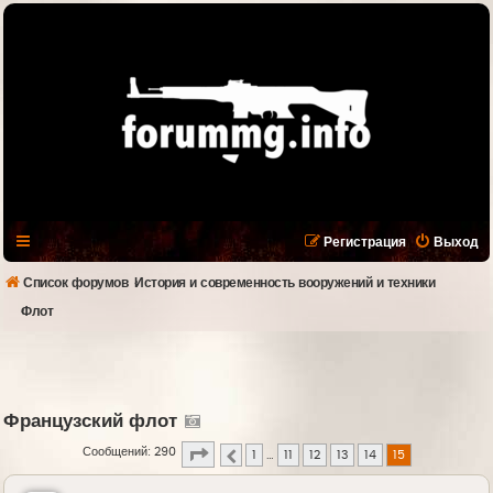
Регистрация
Выход
Список форумов
История и современность вооружений и техники
Флот
Французский флот
Страница
15
из
15
Сообщений: 290
1
…
11
12
13
14
15
Пред.