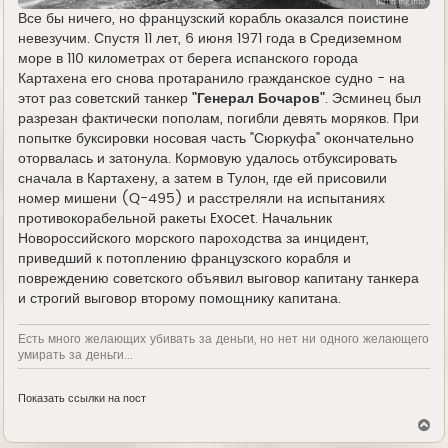
Все бы ничего, но французский корабль оказался поистине
невезучим. Спустя 11 лет, 6 июня 1971 года в Средиземном
море в 110 километрах от берега испанского города
Картахена его снова протаранило гражданское судно - на
этот раз советский танкер
"Генерал Бочаров"
. Эсминец был
разрезан фактически пополам, погибли девять моряков. При
попытке буксировки носовая часть "Сюркуфа" окончательно
оторвалась и затонула. Кормовую удалось отбуксировать
сначала в Картахену, а затем в Тулон, где ей присовили
номер мишени (Q-495) и расстреляли на испытаниях
противокорабельной ракеты Exocet. Начальник
Новороссийского морского пароходства за инцидент,
приведший к потоплению французского корабля и
повреждению советского объявил выговор капитану танкера
и строгий выговор второму помощнику капитана.
Есть много желающих убивать за деньги, но нет ни одного желающего
умирать за деньги...
Показать ссылки на пост
В
е