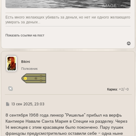
Есть много желающих убивать за деньги, но нет ни одного желающего
умирать за деньги...
Показать ссылки на пост
В
е
р
н
у
Bikini
т
ь
Полковник
с
я
к
н
Карма:
+2/-0
а
ч
а
л
Г
13 сен 2025, 23:03
у
д
е
8 сентября 1968 года линкор "Ришелье" прибыл на верфь
Кантиере Навале Санта Мария в Специи на разделку. Через
14 месяцев с этим красавцем было покончено. Пару пушек
французы предусмотрительно оставили себе - одна ныне