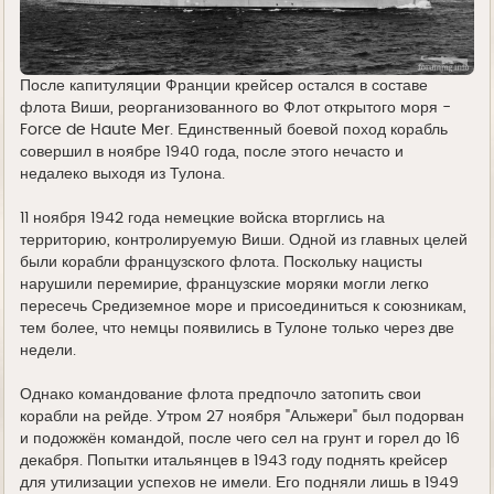
После капитуляции Франции крейсер остался в составе
флота Виши, реорганизованного во Флот открытого моря -
Force de Haute Mer. Единственный боевой поход корабль
совершил в ноябре 1940 года, после этого нечасто и
недалеко выходя из Тулона.
11 ноября 1942 года немецкие войска вторглись на
территорию, контролируемую Виши. Одной из главных целей
были корабли французского флота. Поскольку нацисты
нарушили перемирие, французские моряки могли легко
пересечь Средиземное море и присоединиться к союзникам,
тем более, что немцы появились в Тулоне только через две
недели.
Однако командование флота предпочло затопить свои
корабли на рейде. Утром 27 ноября "Альжери" был подорван
и подожжён командой, после чего сел на грунт и горел до 16
декабря. Попытки итальянцев в 1943 году поднять крейсер
для утилизации успехов не имели. Его подняли лишь в 1949