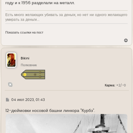
году и к 1956 разделали на металл.
Есть много желающих убивать за деньги, но нет ни одного желающего
умирать за деньги...
Показать ссылки на пост
В
е
р
н
у
Bikini
т
ь
Полковник
с
я
к
н
Карма:
+2/-0
а
ч
а
л
Г
04 июл 2023, 01:43
у
д
е
12-дюймовки носовой башни линкора "Курбэ".