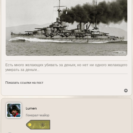
Есть много желающих убивать за деньги, но нет ни одного желающего
умирать за деньги...
Показать ссылки на пост
В
е
р
н
у
Lumen
т
ь
Генерал-майор
с
я
к
н