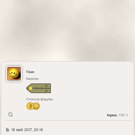
у
Гоша
Капитан
Спонсор форума
Карма:
+5/-1
Г
18 май 2017, 20:16
д