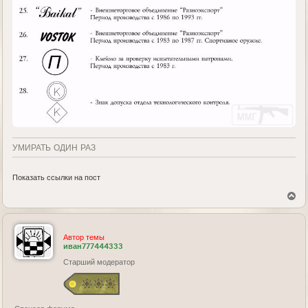
УМИРАТЬ ОДИН РАЗ
Показать ссылки на пост
В
е
р
н
у
Автор темы
т
иван777444333
ь
Старший модератор
с
я
к
н
а