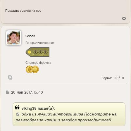
Показать ссылки на пост
В
е
р
н
у
Sanek
т
ь
Генерал-полковник
с
я
к
н
Спонсор форума
а
ч
а
л
Карма:
+10/-0
у
Г
20 май 2017, 15:40
д
е
viking38 писал(а):
одна из лучших винтовок мира.Посмотрите на
разнообразие клейм и заводов производителей.