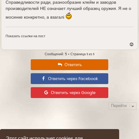
Справедливости ради, разнообразие клейм и заводов
производителей НЕ означает лучший образец оружия. Я не о
мосинке конкретно, а взагалі
Показать ссылки на пост
В
е
р
Сообщений: 5 • Страница
1
из
1
н
у
Ответить
т
ь
с
Ответить через Facebook
я
к
н
а
Ответить через Google
ч
а
л
Перейти
у
Этот сайт использует cookies для
Time: 0.026s
|
Queries: 8
| Peak Memory Usage: 2.86 МБ