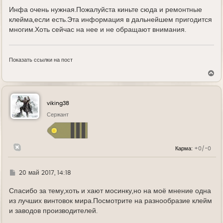
е
Инфа очень нужная.Пожалуйста киньте сюда и ремонтные
клейма,если есть.Эта информация в дальнейшем пригодится
многим.Хоть сейчас на нее и не обращают внимания.
Показать ссылки на пост
В
е
р
н
у
viking38
т
ь
Сержант
с
я
к
н
Карма:
+0/-0
а
ч
а
л
Г
20 май 2017, 14:18
у
д
е
Спасибо за тему,хоть и хают мосинку,но на моё мнение одна
из лучших винтовок мира.Посмотрите на разнообразие клейм
и заводов производителей.