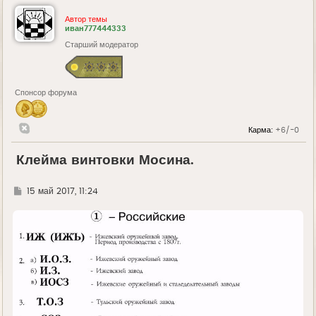
Автор темы
иван777444333
Старший модератор
Спонсор форума
Карма:
+6/-0
Клейма винтовки Мосина.
Г
15 май 2017, 11:24
д
е