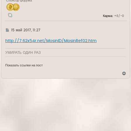
Спонсор форума
ч
а
л
у
Карма:
+6/-0
Г
15 май 2017, 11:27
д
е
http://7.62x54r.net/MosinID/MosinRef02.htm
УМИРАТЬ ОДИН РАЗ
Показать ссылки на пост
В
е
р
н
у
т
ь
с
я
к
н
а
ч
а
л