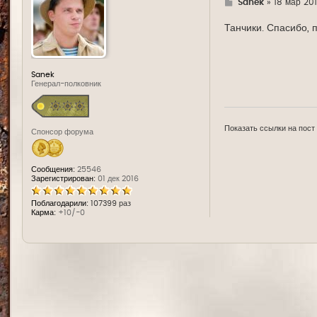
Г
Sanek
»
18 мар 201
д
е
Танчики. Спасибо, 
Sanek
Генерал-полковник
Показать ссылки на пост
Спонсор форума
Сообщения:
25546
Зарегистрирован:
01 дек 2016
Поблагодарили:
107399 раз
Карма:
+10/-0