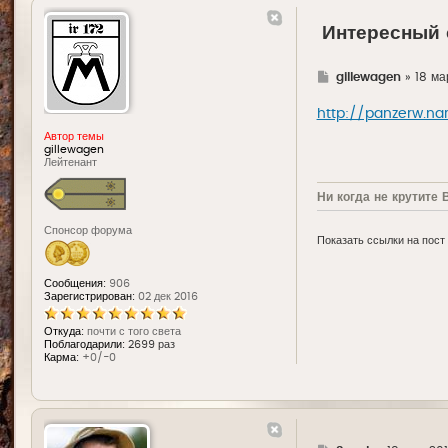
Интересный 
Г
gillewagen
»
18 ма
д
е
http://panzerw.nar
Автор темы
gillewagen
Лейтенант
Ни когда не крутите 
Спонсор форума
Показать ссылки на пост
Сообщения:
906
Зарегистрирован:
02 дек 2016
Откуда:
почти с того света
Поблагодарили:
2699 раз
Карма:
+0/-0