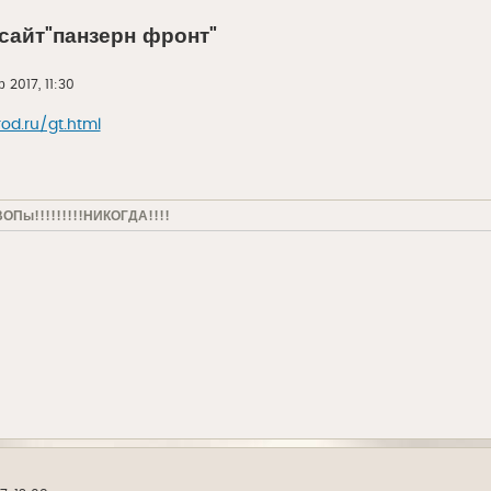
сайт"панзерн фронт"
р 2017, 11:30
od.ru/gt.html
ВОПы!!!!!!!!!НИКОГДА!!!!