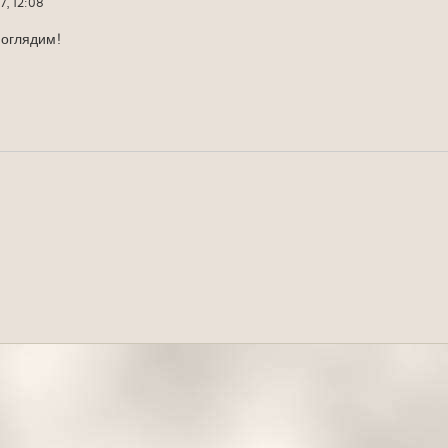
7, 12:08
поглядим!