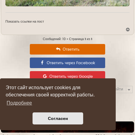
Показать ссылки на пост
В
е
р
Сообщений: 10 • Страница
1
из
1
н
у
Ответить
т
ь
с
Ответить через Facebook
я
к
н
а
Ответить через Google
ч
а
Этот сайт использует cookies для
л
Перейти
у
обеспечения своей корректной работы.
Подробнее
Согласен
Список форумов