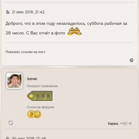
Г
21 июн 2018, 21:42
д
е
Доброго, что в этом году незаладилось, суббота рабочая за
28 число. С Вас отчёт в фото
Показать ссылки на пост
В
е
р
н
у
Sanek
т
ь
Генерал-полковник
с
я
к
н
Спонсор форума
а
ч
а
л
Карма:
+10/-0
у
Г
30 июн 2018, 17:49