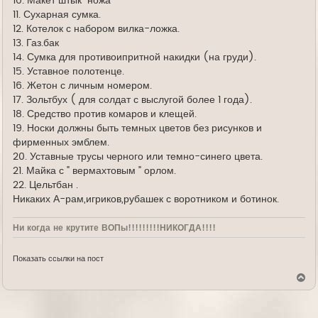
10. Макет штык-ножа
11. Сухарная сумка.
12. Котелок с набором вилка-ложка.
13. Газ.бак
14. Сумка для противоипритной накидки (на груди).
15. Уставное полотенце.
16. Жетон с личным номером.
17. Зольтбух ( для солдат с выслугой более 1 года).
18. Средство против комаров и клещей.
19. Носки должны быть темных цветов без рисунков и
фирменных эмблем.
20. Уставные трусы черного или темно-синего цвета.
21. Майка с " вермахтовым " орлом.
22. Цельтбан .
Никаких А-рам,игриков,рубашек с воротником и ботинок.
Ни когда не крутите ВОПы!!!!!!!!!НИКОГДА!!!!
Показать ссылки на пост
В
е
р
н
у