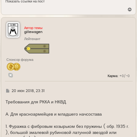
Показать ссылки на пост
В
е
р
н
у
Автор темы
т
gillewagen
ь
Лейтенант
с
я
к
н
а
Спонсор форума
ч
а
л
у
Карма:
+0/-0
Г
20 июн 2018, 23:31
д
е
Требования для РККА и НКВД.
А. Для красноармейцев и младшего начсостава
1. Фуражка с фибровым козырьком без пружины ( обр. 1935 г.
), большой эмалевой рубиновой латунной звездой или