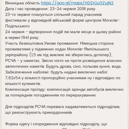
Вінницька область
https://goo.gl/maps/HDZrGu5ZujN2
Дата і час проведення: 23-24 червня 2018 року
23-го червня планується спільний парад учасників
фестивалю у відповідній військовій формі центром Могилів-
Подільського
24 червня - відтворення подій які мали місце в цьому районі
в червні 1941 року.
Участь безкоштовна.Умови прожвання: Німецька сторона
проживатиме у підземних ходах Могилів-Ямпільського
укріпрайону (1,5 км під землею які збереглись дотепер),
РСЧА - у наметах. Звісно ніхто не проти розміщення власних
автентичних наметів. Будуть дрова, сіно, польова кухня, вода.
Забезпечення набоямі: будуть надані виключно набої
7,62х54 у кількості пропорційно учасникам ну і відповідно по
кількості кулеметів.
Компенсація проїзду: компенсація аренди автобусів виключно
за попереднім погодженням по перерахуванню.
Для підрозділів РСЧА перевага надаватиметься підрозділам,
що реконструюють прикордонників.
Форма одягу і спорядження відповідно підрозділу, що