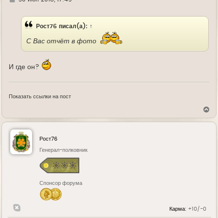
д
е
Рост76
писал(а):
↑
С Вас отчёт в фото
И где он?
Показать ссылки на пост
В
е
р
н
у
Рост76
т
ь
Генерал-полковник
с
я
к
н
Спонсор форума
а
ч
а
л
Карма:
+10/-0
у