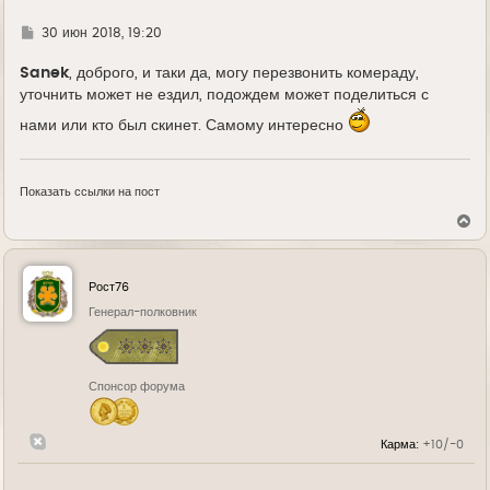
Г
30 июн 2018, 19:20
д
е
Sanek
, доброго, и таки да, могу перезвонить комераду,
уточнить может не ездил, подождем может поделиться с
нами или кто был скинет. Самому интересно
Показать ссылки на пост
В
е
р
н
у
Рост76
т
ь
Генерал-полковник
с
я
к
н
Спонсор форума
а
ч
а
л
Карма:
+10/-0
у