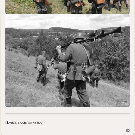
Показать ссылки на пост
В
е