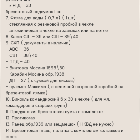
- к РГД – 33
брезентовый подсумок 1 шт.
7. Фляга для воды ( 0,7 л) ( 1 шт)
- стеклянная с резиновой пробкой в чехле
- алюминиевая в чехле на завязках или на петле
8. Каска СШ – 36 или СШ – 39\40
9. СХП ( документы в наличии)
- АВС – 36
- СВТ – 38\40
- ППД – 40
- Винтовка Мосина 1895\30
- Карабин Мосина обр. 1938
- ДП – 27 ( с сумкой для дисков)
- пулемет Максима ( с жестяной патронной коробкой на
брезентовой лямке)
10. Бинокль командирский 6 x 30 в чехле ( для мл.
командиров и старших групп)
11. Продуктовая брезентовая сумка в комплекте
12. Противогаз
13. Ранец обр.1939 или вещмешок ( НКВД не нужно)
14. Брезентовая плащ-палатка с комплектом колышков и
стоек