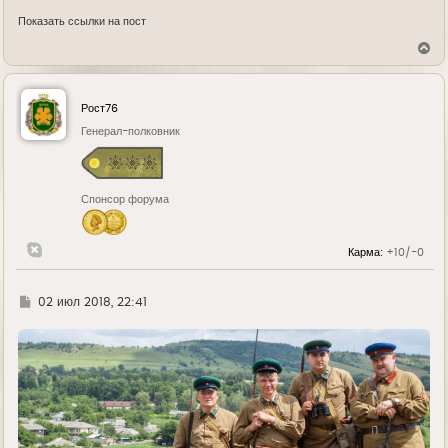
Показать ссылки на пост
В
е
р
н
у
Рост76
т
ь
Генерал-полковник
с
я
к
н
Спонсор форума
а
ч
а
л
Карма:
+10/-0
у
Г
02 июл 2018, 22:41
д
е