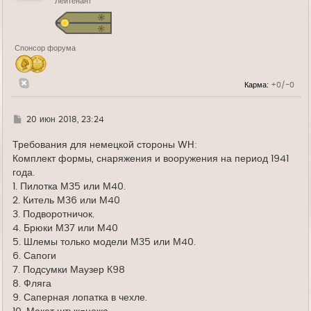
Лейтенант
с
я
к
н
а
Спонсор форума
ч
а
л
у
Карма:
+0/-0
Г
20 июн 2018, 23:24
д
е
Требования для немецкой стороны WH:
Комплект формы, снаряжения и вооружения на период 1941
года.
1. Пилотка М35 или М40.
2. Китель М36 или М40
3. Подворотничок.
4. Брюки М37 или М40
5. Шлемы только модели М35 или М40.
6. Сапоги
7. Подсумки Маузер К98
8. Фляга
9. Саперная лопатка в чехле.