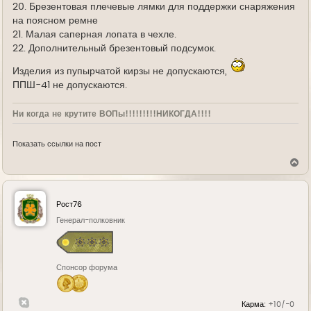
20. Брезентовая плечевые лямки для поддержки снаряжения
на поясном ремне
21. Малая саперная лопата в чехле.
22. Дополнительный брезентовый подсумок.
Изделия из пупырчатой кирзы не допускаются,
ППШ-41 не допускаются.
Ни когда не крутите ВОПы!!!!!!!!!НИКОГДА!!!!
Показать ссылки на пост
В
е
р
н
у
Рост76
т
ь
Генерал-полковник
с
я
к
н
Спонсор форума
а
ч
а
л
Карма:
+10/-0
у