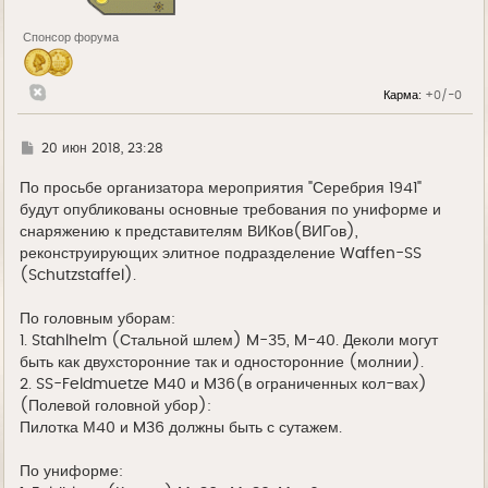
Спонсор форума
Карма:
+0/-0
Г
20 июн 2018, 23:28
д
е
По просьбе организатора мероприятия "Серебрия 1941"
будут опубликованы основные требования по униформе и
снаряжению к представителям ВИКов(ВИГов),
реконструирующих элитное подразделение Waffen-SS
(Schutzstaffel).
По головным уборам:
1. Stahlhelm (Стальной шлем) M-35, M-40. Деколи могут
быть как двухсторонние так и односторонние (молнии).
2. SS-Feldmuetze M40 и M36(в ограниченных кол-вах)
(Полевой головной убор):
Пилотка М40 и M36 должны быть с сутажем.
По униформе: