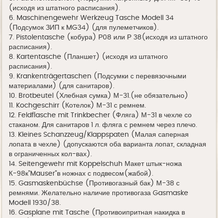
(исходя из штатного расписания).
6. Maschinengewehr Werkzeug Tasche Modell 34
(Подсумок ЗИП к MG34) (для пулеметчиков).
7. Pistolentasche (кобура) Р08 или Р 38(исходя из штатного
расписания).
8. Kartentasche (Планшет) (исходя из штатного
расписания).
9. Krankenträgertaschen (Подсумки с перевязочными
материалами) (для санитаров).
10. Brotbeutel (Хлебная сумка) М-31.(не обязательно)
11. Kochgeschirr (Котелок) М-31 с ремнем.
12. Feldflasche mit Trinkbecher (Фляга) М-31 в чехле со
стаканом. Для санитаров 1 л. фляга с ремнем через плечо.
13. Kleines Schanzzeug/Klappspaten (Малая саперная
лопата в чехле) (допускаются оба варианта лопат, складная
в ограниченных кол-вах).
14. Seitengewehr mit Koppelschuh Макет штык-ножа
К-98к"Mauser"в ножнах с подвесом(жабой).
15. Gasmaskenbüchse (Противогазный бак) М-38 с
ремнями. Желательно наличие противогаза Gasmaske
Modell 1930/38.
16. Gasplane mit Tasche (Противоипритная накидка в