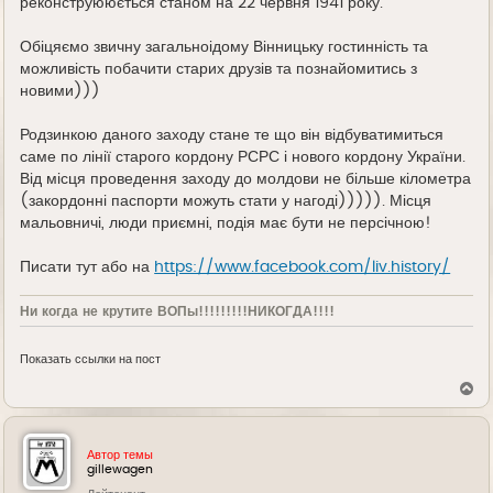
реконструююється станом на 22 червня 1941 року.
Обіцяємо звичну загальноідому Вінницьку гостинність та
можливість побачити старих друзів та познайомитись з
новими)))
Родзинкою даного заходу стане те що він відбуватимиться
саме по лінії старого кордону РСРС і нового кордону України.
Від місця проведення заходу до молдови не більше кілометра
(закордонні паспорти можуть стати у нагоді))))). Місця
мальовничі, люди приємні, подія має бути не персічною!
Писати тут або на
https://www.facebook.com/liv.history/
Ни когда не крутите ВОПы!!!!!!!!!НИКОГДА!!!!
Показать ссылки на пост
В
е
р
н
у
Автор темы
т
gillewagen
ь