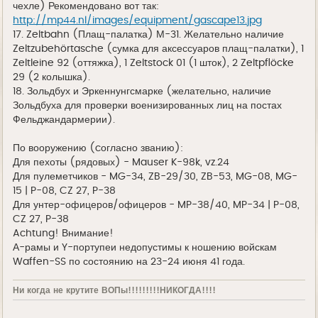
чехле) Рекомендовано вот так:
http://mp44.nl/images/equipment/gascape13.jpg
17. Zeltbahn (Плащ-палатка) М-31. Желательно наличие
Zeltzubehörtasche (сумка для аксессуаров плащ-палатки), 1
Zeltleine 92 (оттяжка), 1 Zeltstock 01 (1 шток), 2 Zeltpflöcke
29 (2 колышка).
18. Зольдбух и Эркеннунгсмарке (желательно, наличие
Зольдбуха для проверки военизированных лиц на постах
Фельджандармерии).
По вооружению (cогласно званию):
Для пехоты (рядовых) - Mauser K-98k, vz.24
Для пулеметчиков - MG-34, ZB-29/30, ZB-53, MG-08, MG-
15 | P-08, CZ 27, P-38
Для унтер-офицеров/офицеров - MP-38/40, MP-34 | P-08,
CZ 27, P-38
Achtung! Внимание!
А-рамы и Y-портупеи недопустимы к ношению войскам
Waffen-SS по состоянию на 23-24 июня 41 года.
Ни когда не крутите ВОПы!!!!!!!!!НИКОГДА!!!!