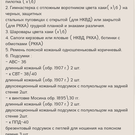
пилотка ( х\б)
2. Гимнастерка с отложным воротником цвета хаки( х\б ) на
черных, защитных
стальных пуговицах с открытой (для НКВД) или закрытой
(для РККА) грудной планкой и знаками различия.
3. Шаровары цвета хаки (х\б)
4. Сапоги кирзовые или яловые ( НКВД, РККА), ботинки с
обмотками (РККА)
5. Ремень поясной кожаный одношпеньковый коричневый.
6. Подсумки :
- АВС- 36
длинный кожаный (обр. 1907 г.) 2 шт.
- к СВТ- 38/40
длинный кожаный (обр. 1907 г.) 2 шт.
двухсекционный кожаный подсумок с полукольцом на задней
стенке 2шт.
- к винтовке Мосина обр. 1895\30 гг.
длинный кожаный (обр. 1907 г.) 2 шт.
двухсекционный кожаный подсумок с полукольцом на задней
стенке 2шт.
- к ППД-40
брезентовый подсумок с петлей для ношения на поясном
ремне 3 шт.