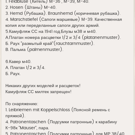
1. Feldbluse (Китель) М-36 , М-39, М-40.
2. Hosen (Штаны) M-40.
3. Hemd (Рубашка). Braunhemd (коричневая рубашка).
4. Marschstiefel (Сапоги маршевые) М-39. Качественная
копия или переделанные сапоги других армий.
5.Камуфляж СС на 1941 год.Блузы м38 и м40.
А.Платан номера расцветки 1/2 и 3/4 (platanenmuster).
Б. Раух "размытый край"(rauchtarnmuster).
В. Пальма (palmenmuster).
6.Кавер м40.
А. Платан 1/2 и 3/4.
Б. Раух.
Никаких других моделей и расцветок!
Камуфляж СС милтек запрещен!
По снаряжению:
1. Leibriemen mit Koppelschloss (Поясной ремень с
пряжкой).
4. Patronentaschen (Подсумки патронные) к карабину
К-98к "Mauser", пара.
5. Patronentaschen (Подсумки патронные) для МР 38/40