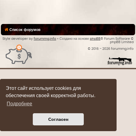
Список форумов
Style developer by
forummg.info
• Создано на основе
phpBB
® Forum Software ©
phpBB Limited
© 2016 - 2026 forummg.info
Bases Backups
Этот сайт использует cookies для
обеспечения своей корректной работы.
Подробнее
Согласен