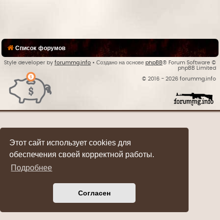
Список форумов
Style developer by
forummg.info
• Создано на основе
phpBB
® Forum Software ©
phpBB Limited
© 2016 - 2026 forummg.info
Bases Backups
Этот сайт использует cookies для
обеспечения своей корректной работы.
Подробнее
Согласен