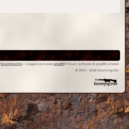
y
forummg.info
• Создано на основе
phpBB
® Forum Software © phpBB Limited
© 2016 - 2026 forummg.info
Bases Backups